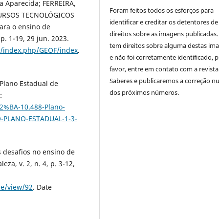
a Aparecida; FERREIRA,
Foram feitos todos os esforços para
RECURSOS TECNOLÓGICOS
identificar e creditar os detentores de
ara o ensino de
direitos sobre as imagens publicadas.
p. 1-19, 29 jun. 2023.
tem direitos sobre alguma destas im
br/index.php/GEOF/index
.
e não foi corretamente identificado, 
favor, entre em contato com a revista
Saberes e publicaremos a correção 
 Plano Estadual de
dos próximos números.
:
C2%BA-10.488-Plano-
-PLANO-ESTADUAL-1-3-
s desafios no ensino de
za, v. 2, n. 4, p. 3-12,
le/view/92
. Date