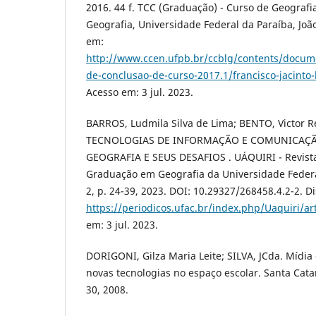
2016. 44 f. TCC (Graduação) - Curso de Geograf
Geografia, Universidade Federal da Paraíba, Joã
em:
http://www.ccen.ufpb.br/ccblg/contents/docum
de-conclusao-de-curso-2017.1/francisco-jacinto-
Acesso em: 3 jul. 2023.
BARROS, Ludmila Silva de Lima; BENTO, Victor Ré
TECNOLOGIAS DE INFORMAÇÃO E COMUNICAÇÃO
GEOGRAFIA E SEUS DESAFIOS . UÁQUIRI - Revist
Graduação em Geografia da Universidade Federal do
2, p. 24-39, 2023. DOI: 10.29327/268458.4.2-2. D
https://periodicos.ufac.br/index.php/Uaquiri/ar
em: 3 jul. 2023.
DORIGONI, Gilza Maria Leite; SILVA, JCda. Mídia
novas tecnologias no espaço escolar. Santa Catar
30, 2008.