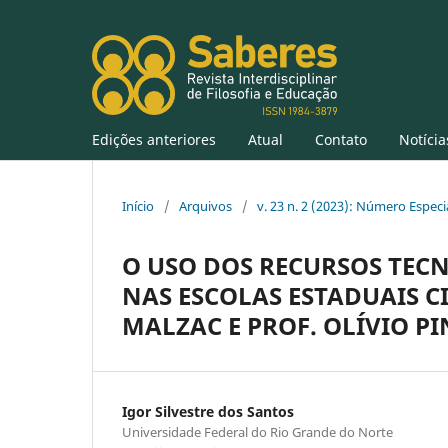
Edições anteriores
Atual
Contato
Notícia
Início
/
Arquivos
/
v. 23 n. 2 (2023): Número Especi
O USO DOS RECURSOS TEC
NAS ESCOLAS ESTADUAIS C
MALZAC E PROF. OLÍVIO P
Igor Silvestre dos Santos
Universidade Federal do Rio Grande do Norte