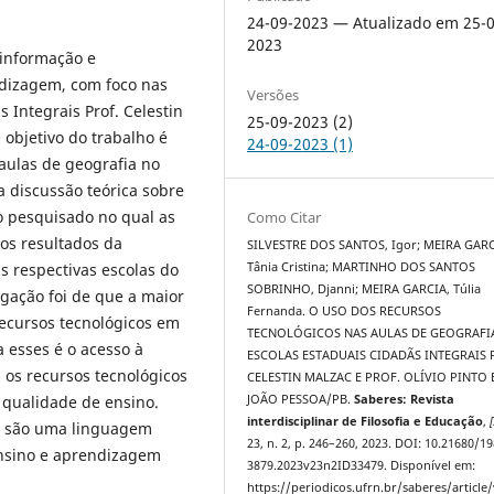
24-09-2023 — Atualizado em 25-0
2023
 informação e
dizagem, com foco nas
Versões
 Integrais Prof. Celestin
25-09-2023 (2)
 objetivo do trabalho é
24-09-2023 (1)
 aulas de geografia no
a discussão teórica sobre
ro pesquisado no qual as
Como Citar
dos resultados da
SILVESTRE DOS SANTOS, Igor; MEIRA GARC
s respectivas escolas do
Tânia Cristina; MARTINHO DOS SANTOS
SOBRINHO, Djanni; MEIRA GARCIA, Túlia
igação foi de que a maior
Fernanda. O USO DOS RECURSOS
recursos tecnológicos em
TECNOLÓGICOS NAS AULAS DE GEOGRAFI
 esses é o acesso à
ESCOLAS ESTADUAIS CIDADÃS INTEGRAIS 
 os recursos tecnológicos
CELESTIN MALZAC E PROF. OLÍVIO PINTO
qualidade de ensino.
JOÃO PESSOA/PB.
Saberes: Revista
interdisciplinar de Filosofia e Educação
,
[
os são uma linguagem
23, n. 2, p. 246–260, 2023. DOI: 10.21680/19
ensino e aprendizagem
3879.2023v23n2ID33479. Disponível em:
https://periodicos.ufrn.br/saberes/article