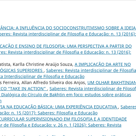
ÂNCIA: A INFLUÊNCIA DO SOCIOCONSTRUTIVISMO SOBRE A IDEIA
eres: Revista interdisciplinar de Filosofia e Educação: n. 13 (2016):
CAÇÃO E ENSINO DE FILOSOFIA: UMA PERSPECTIVA A PARTIR DO
es: Revista interdisciplinar de Filosofia e Educação: n. 13 (2016):
tista, Karlla Christine Araújo Souza,
A IMPLICAÇÃO DA ARTE NO
LÓGICAS SUPERIORES
,
Saberes: Revista interdisciplinar de Filosofi
ta Interdisciplinar de Filosofia e Educação
s Ferreira, Allan Alfredo Silveira dos Anjos,
UM OLHAR BAKHTINIA
ICO “TAKE IN ACTION”
,
Saberes: Revista interdisciplinar de Filosof
a Dialógica do Círculo de Bakhtin em foco: estudos sobre práticas
m
FIA NA EDUCAÇÃO BÁSICA: UMA EXPERIÊNCIA EDUCATIVA
,
Saberes
cação: n. 15 (2017): Saberes: Filosofia e Educação
CURRICULAR SUPERVISIONADO EM FILOSOFIA E A IDENTIDADE
r de Filosofia e Educação: v. 26 n. 1 (2026): Saberes: Revista