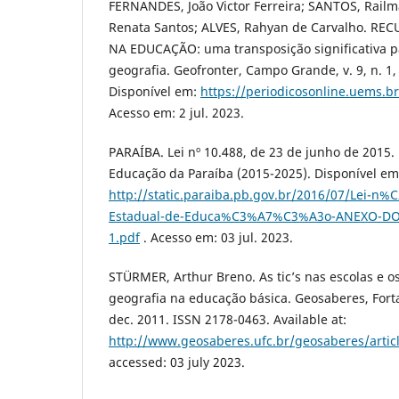
FERNANDES, João Victor Ferreira; SANTOS, Railm
Renata Santos; ALVES, Rahyan de Carvalho. 
NA EDUCAÇÃO: uma transposição significativa p
geografia. Geofronter, Campo Grande, v. 9, n. 1, 
Disponível em:
https://periodicosonline.uems.
Acesso em: 2 jul. 2023.
PARAÍBA. Lei nº 10.488, de 23 de junho de 2015.
Educação da Paraíba (2015-2025). Disponível em
http://static.paraiba.pb.gov.br/2016/07/Lei-n%
Estadual-de-Educa%C3%A7%C3%A3o-ANEXO-DO
1.pdf
. Acesso em: 03 jul. 2023.
STÜRMER, Arthur Breno. As tic’s nas escolas e o
geografia na educação básica. Geosaberes, Fortale
dec. 2011. ISSN 2178-0463. Available at:
http://www.geosaberes.ufc.br/geosaberes/artic
accessed: 03 july 2023.