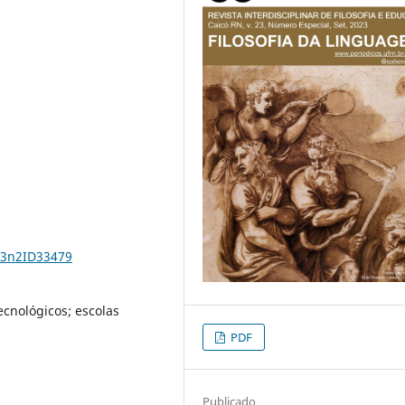
23n2ID33479
ecnológicos; escolas
PDF
Publicado