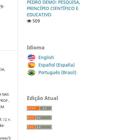
PEDRO DEMO: PESQUISA,
9-
PRINCÍPIO CIENTÍFICO E
EDUCATIVO
509
Idioma
English
Español (España)
IA,
Português (Brasil)
A NAS
Edição Atual
PROF.
 EM
S. l.]
, v.
84-
/view/3