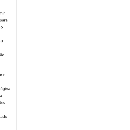
mir
 para
do
ou
ção
r e
página
ta
ões
icado