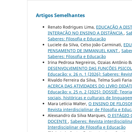
Artigos Semelhantes
Renato Rodrigues Lima,
EDUCAÇÃO A DIST
INTERAÇÃO NO ENSINO A DISTÂNCIA
,
Sab
Saberes: Filosofia e Educação
Luciele da Silva, Celso João Carminati,
EDU
PENSAMENTO DE IMMANUEL KANT
,
Saber
Saberes: Filosofia e Educação
Irina Pedrosa Negreiros, Ozaias Antônio Ba
DESENVOLVIMENTO DAS FUNÇÕES PSICO
Educação: v. 26 n. 1 (2026): Saberes: Revis
Rivaldo Ferreira da Silva, Telma Sueli Faria
ACERCA DAS ATIVIDADES DO LIVRO DIDÁT
Educação: v. 25 n. 2 (2025): DOSSIÊ: Teori
sociais, históricas e culturais de linguage
Mara Letícia Walter,
O ENSINO DE FILOSO
Revista interdisciplinar de Filosofia e Edu
Alexsandro da Silva Marques,
O ESTÁGIO 
DOCENTE
,
Saberes: Revista interdisciplina
Interdisciplinar de Filosofia e Educação