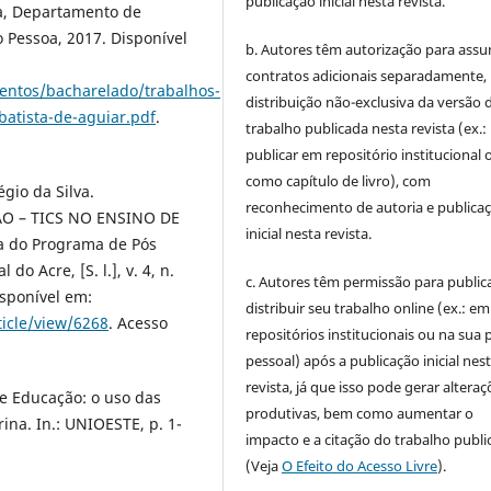
publicação inicial nesta revista.
ia, Departamento de
o Pessoa, 2017. Disponível
b. Autores têm autorização para assu
contratos adicionais separadamente,
entos/bacharelado/trabalhos-
distribuição não-exclusiva da versão 
batista-de-aguiar.pdf
.
trabalho publicada nesta revista (ex.:
publicar em repositório institucional 
como capítulo de livro), com
gio da Silva.
reconhecimento de autoria e publica
 – TICS NO ENSINO DE
inicial nesta revista.
a do Programa de Pós
 Acre, [S. l.], v. 4, n.
c. Autores têm permissão para publica
isponível em:
distribuir seu trabalho online (ex.: em
ticle/view/6268
. Acesso
repositórios institucionais ou na sua 
pessoal) após a publicação inicial nes
revista, já que isso pode gerar alteraç
 e Educação: o uso das
produtivas, bem como aumentar o
ina. In.: UNIOESTE, p. 1-
impacto e a citação do trabalho publ
(Veja
O Efeito do Acesso Livre
).