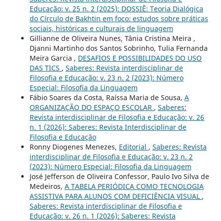
Educação: v. 25 n. 2 (2025): DOSSIÊ: Teoria Dialógica
do Círculo de Bakhtin em foco: estudos sobre práticas
sociais, históricas e culturais de linguagem
Gillianne de Oliveira Nunes, Tânia Cristina Meira ,
Djanni Martinho dos Santos Sobrinho, Tulia Fernanda
Meira Garcia ,
DESAFIOS E POSSIBILIDADES DO USO
DAS TICS
,
Saberes: Revista interdisciplinar de
Filosofia e Educação: v. 23 n. 2 (2023): Número
Especial: Filosofia da Linguagem
Fábio Soares da Costa, Raíssa Maria de Sousa,
A
ORGANIZAÇÃO DO ESPAÇO ESCOLAR
,
Saberes:
Revista interdisciplinar de Filosofia e Educação: v. 26
n. 1 (2026): Saberes: Revista Interdisciplinar de
Filosofia e Educação
Ronny Diogenes Menezes,
Editorial
,
Saberes: Revista
interdisciplinar de Filosofia e Educação: v. 23 n. 2
(2023): Número Especial: Filosofia da Linguagem
José Jefferson de Oliveira Confessor, Paulo Ivo Silva de
Medeiros,
A TABELA PERIÓDICA COMO TECNOLOGIA
ASSISTIVA PARA ALUNOS COM DEFICIÊNCIA VISUAL
,
Saberes: Revista interdisciplinar de Filosofia e
Educação: v. 26 n. 1 (2026): Saberes: Revista