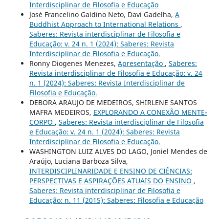
Interdisciplinar de Filosofia e Educação
José Francelino Galdino Neto, Davi Gadelha,
A
Buddhist Approach to International Relations
,
Saberes: Revista interdisciplinar de Filosofia e
Educação: v. 24 n. 1 (2024): Saberes: Revista
Interdisciplinar de Filosofia e Educação.
Ronny Diogenes Menezes,
Apresentação
,
Saberes:
Revista interdisciplinar de Filosofia e Educação: v. 24
n. 1 (2024): Saberes: Revista Interdisciplinar de
Filosofia e Educação.
DEBORA ARAUJO DE MEDEIROS, SHIRLENE SANTOS
MAFRA MEDEIROS,
EXPLORANDO A CONEXÃO MENTE-
CORPO
,
Saberes: Revista interdisciplinar de Filosofia
e Educação: v. 24 n. 1 (2024): Saberes: Revista
Interdisciplinar de Filosofia e Educação.
WASHINGTON LUIZ ALVES DO LAGO, Joniel Mendes de
Araújo, Luciana Barboza Silva,
INTERDISCIPLINARIDADE E ENSINO DE CIÊNCIAS:
PERSPECTIVAS E ASPIRAÇÕES ATUAIS DO ENSINO
,
Saberes: Revista interdisciplinar de Filosofia e
Educação: n. 11 (2015): Saberes: Filosofia e Educação