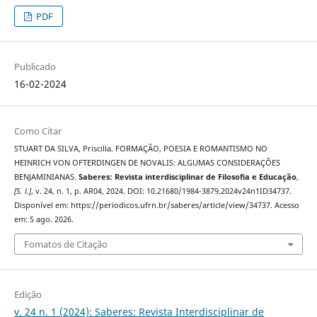
PDF
Publicado
16-02-2024
Como Citar
STUART DA SILVA, Priscilla. FORMAÇÃO, POESIA E ROMANTISMO NO
HEINRICH VON OFTERDINGEN DE NOVALIS: ALGUMAS CONSIDERAÇÕES
BENJAMINIANAS.
Saberes: Revista interdisciplinar de Filosofia e Educação
,
[S. l.]
, v. 24, n. 1, p. AR04, 2024. DOI: 10.21680/1984-3879.2024v24n1ID34737.
Disponível em: https://periodicos.ufrn.br/saberes/article/view/34737. Acesso
em: 5 ago. 2026.
Fomatos de Citação
Edição
v. 24 n. 1 (2024): Saberes: Revista Interdisciplinar de