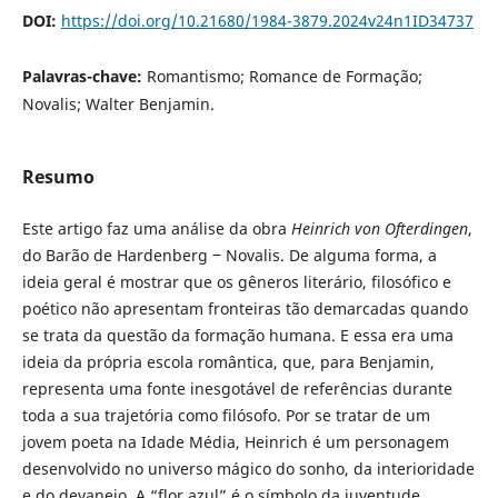
DOI:
https://doi.org/10.21680/1984-3879.2024v24n1ID34737
Palavras-chave:
Romantismo; Romance de Formação;
Novalis; Walter Benjamin.
Resumo
Este artigo faz uma análise da obra
Heinrich von Ofterdingen
,
do Barão de Hardenberg ‒ Novalis. De alguma forma, a
ideia geral é mostrar que os gêneros literário, filosófico e
poético não apresentam fronteiras tão demarcadas quando
se trata da questão da formação humana. E essa era uma
ideia da própria escola romântica, que, para Benjamin,
representa uma fonte inesgotável de referências durante
toda a sua trajetória como filósofo. Por se tratar de um
jovem poeta na Idade Média, Heinrich é um personagem
desenvolvido no universo mágico do sonho, da interioridade
e do devaneio. A “flor azul” é o símbolo da juventude,