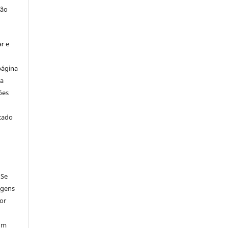
ção
r e
página
ta
ões
icado
 Se
agens
por
num