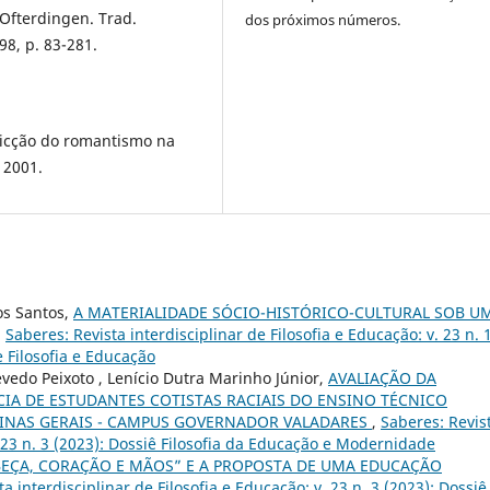
Ofterdingen. Trad.
dos próximos números.
98, p. 83-281.
 ficção do romantismo na
 2001.
os Santos,
A MATERIALIDADE SÓCIO-HISTÓRICO-CULTURAL SOB U
,
Saberes: Revista interdisciplinar de Filosofia e Educação: v. 23 n. 
e Filosofia e Educação
vedo Peixoto , Lenício Dutra Marinho Júnior,
AVALIAÇÃO DA
CIA DE ESTUDANTES COTISTAS RACIAIS DO ENSINO TÉCNICO
MINAS GERAIS - CAMPUS GOVERNADOR VALADARES
,
Saberes: Revis
. 23 n. 3 (2023): Dossiê Filosofia da Educação e Modernidade
BEÇA, CORAÇÃO E MÃOS” E A PROPOSTA DE UMA EDUCAÇÃO
a interdisciplinar de Filosofia e Educação: v. 23 n. 3 (2023): Dossiê