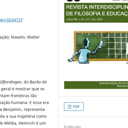
24n1ID34737
ão; Novalis; Walter
 Ofterdingen
, do Barão de
 geral é mostrar que os
entam fronteiras tão
mação humana. E essa era
PDF
ra Benjamin, representa
da a sua trajetória como
ade Média, Heinrich é um
Publicado