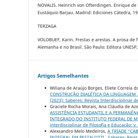
NOVALIS. Heinrich von Ofterdingen. Enrique de 
Eustáquio Barjau. Madrid: Ediciones Cátedra, 19
TERZAGA
VOLOBUEF, Karin. Frestas e arestas. A prosa de
Alemanha e no Brasil. São Paulo: Editora UNESP,
Artigos Semelhantes
Wiliana de Araújo Borges, Eliete Correia d
CONSTRUÇÃO DIALÉTICA DA LINGUAGEM
(2023): Saberes: Revista Interdisciplinar d
Graciele Rocha Morais, Ana Cláudia de Aze
ASSISTÊNCIA ESTUDANTIL E A PERMANÊN
INTEGRADO DO INSTITUTO FEDERAL DE 
interdisciplinar de Filosofia e Educação: v
Alexsandro Melo Medeiros,
A TRÍADE “CA
INTEGRAL EM PESTALOZZI
,
Saberes: Revist