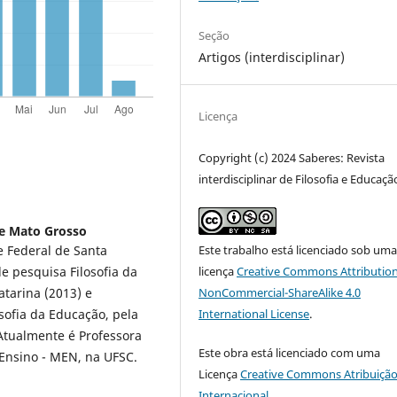
Seção
Artigos (interdisciplinar)
Licença
Copyright (c) 2024 Saberes: Revista
interdisciplinar de Filosofia e Educaçã
de Mato Grosso
e Federal de Santa
Este trabalho está licenciado sob um
e pesquisa Filosofia da
licença
Creative Commons Attribution
tarina (2013) e
NonCommercial-ShareAlike 4.0
sofia da Educação, pela
International License
.
 Atualmente é Professora
Este obra está licenciado com uma
Ensino - MEN, na UFSC.
Licença
Creative Commons Atribuição
Internacional
.