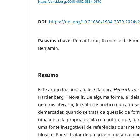
https://orcid.org/0000-0002-3554-0870
DOI:
https://doi.org/10.21680/1984-3879.2024v
Palavras-chave:
Romantismo; Romance de Formaç
Benjamin.
Resumo
Este artigo faz uma análise da obra
Heinrich von
Hardenberg ‒ Novalis. De alguma forma, a ideia
gêneros literário, filosófico e poético não apres
demarcadas quando se trata da questão da for
uma ideia da própria escola romântica, que, pa
uma fonte inesgotável de referências durante to
filósofo. Por se tratar de um jovem poeta na Id