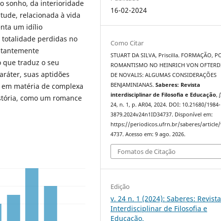
 sonho, da interioridade
16-02-2024
ntude, relacionada à vida
nta um idílio
 totalidade perdidas no
Como Citar
stantemente
STUART DA SILVA, Priscilla. FORMAÇÃO, P
 que traduz o seu
ROMANTISMO NO HEINRICH VON OFTERD
aráter, suas aptidões
DE NOVALIS: ALGUMAS CONSIDERAÇÕES
BENJAMINIANAS.
Saberes: Revista
s em matéria de complexa
interdisciplinar de Filosofia e Educação
,
[
stória, como um romance
24, n. 1, p. AR04, 2024. DOI: 10.21680/1984-
3879.2024v24n1ID34737. Disponível em:
https://periodicos.ufrn.br/saberes/article
4737. Acesso em: 9 ago. 2026.
Fomatos de Citação
Edição
v. 24 n. 1 (2024): Saberes: Revist
Interdisciplinar de Filosofia e
Educação.