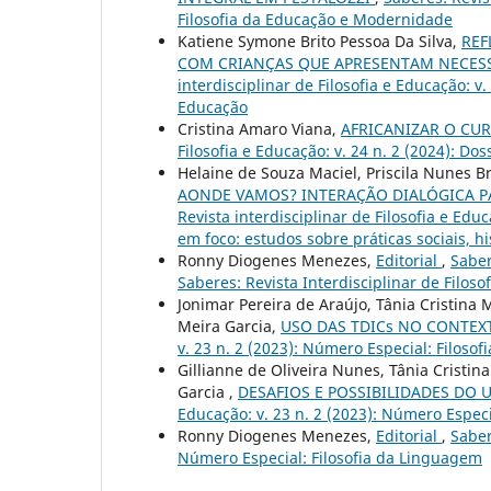
Filosofia da Educação e Modernidade
Katiene Symone Brito Pessoa Da Silva,
REF
COM CRIANÇAS QUE APRESENTAM NECESS
interdisciplinar de Filosofia e Educação: v.
Educação
Cristina Amaro Viana,
AFRICANIZAR O CU
Filosofia e Educação: v. 24 n. 2 (2024): Dos
Helaine de Souza Maciel, Priscila Nunes B
AONDE VAMOS? INTERAÇÃO DIALÓGICA P
Revista interdisciplinar de Filosofia e Edu
em foco: estudos sobre práticas sociais, h
Ronny Diogenes Menezes,
Editorial
,
Saber
Saberes: Revista Interdisciplinar de Filoso
Jonimar Pereira de Araújo, Tânia Cristina
Meira Garcia,
USO DAS TDICs NO CONTE
v. 23 n. 2 (2023): Número Especial: Filoso
Gillianne de Oliveira Nunes, Tânia Cristi
Garcia ,
DESAFIOS E POSSIBILIDADES DO 
Educação: v. 23 n. 2 (2023): Número Espec
Ronny Diogenes Menezes,
Editorial
,
Saber
Número Especial: Filosofia da Linguagem