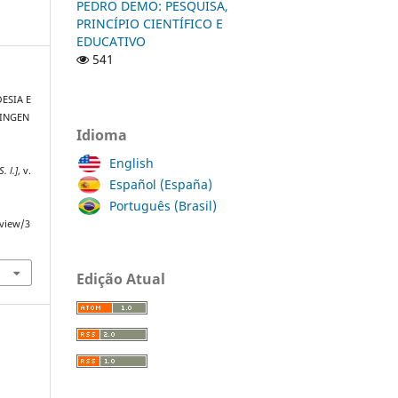
PEDRO DEMO: PESQUISA,
PRINCÍPIO CIENTÍFICO E
EDUCATIVO
541
OESIA E
INGEN
Idioma
English
S. l.]
, v.
Español (España)
Português (Brasil)
/view/3
Edição Atual
a