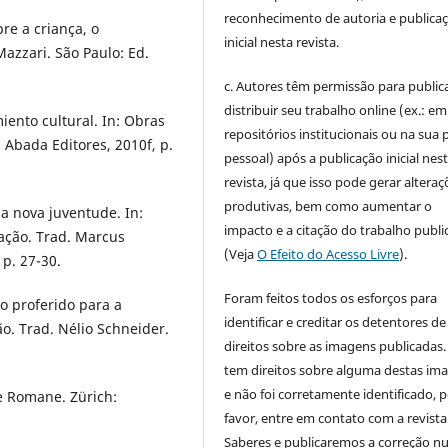
reconhecimento de autoria e publica
re a criança, o
inicial nesta revista.
azzari. São Paulo: Ed.
c. Autores têm permissão para publica
distribuir seu trabalho online (ex.: em
ento cultural. In: Obras
repositórios institucionais ou na sua 
: Abada Editores, 2010f, p.
pessoal) após a publicação inicial nes
revista, já que isso pode gerar alteraç
produtivas, bem como aumentar o
a nova juventude. In:
impacto e a citação do trabalho publ
cação. Trad. Marcus
(Veja
O Efeito do Acesso Livre
).
 p. 27-30.
Foram feitos todos os esforços para
 proferido para a
identificar e creditar os detentores de
ão. Trad. Nélio Schneider.
direitos sobre as imagens publicadas.
tem direitos sobre alguma destas im
e não foi corretamente identificado, 
e Romane. Zürich:
favor, entre em contato com a revista
Saberes e publicaremos a correção 