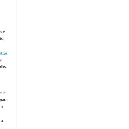
:
s e
ira
ença
e
alho
mir
 para
do
ou