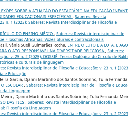
LEXÕES SOBRE A ATUAÇÃO DO ESTAGIÁRIO NA EDUCAÇÃO INFANT
IDADES EDUCACIONAIS ESPECÍFICAS
,
Saberes: Revista
 23 n. 1 (2023): Saberes: Revista Interdisciplinar de Filosofia e
RRÍCULO DO ENSINO MÉDIO
,
Saberes: Revista interdisciplinar de
siê Filosofias Africanas: Vozes plurais e contracoloniais
razil, Vânia Sueli Guimarães Rocha,
ENTRE O LUTO E A LUTA, E AGO
ARA O ATO RESPONSÁVEL NA DIVERSIDADE RELIGIOSA
,
Saberes:
cação: v. 25 n. 2 (2025): DOSSIÊ: Teoria Dialógica do Círculo de Bakh
istóricas e culturais de linguagem
es: Revista interdisciplinar de Filosofia e Educação: v. 23 n. 1 (2023
fia e Educação
 Meira Garcia, Djanni Martinho dos Santos Sobrinho, Túlia Fernanda
XTO ESCOLAR
,
Saberes: Revista interdisciplinar de Filosofia e Educa
fia da Linguagem
na Meira , Djanni Martinho dos Santos Sobrinho, Tulia Fernanda Mei
USO DAS TICS
,
Saberes: Revista interdisciplinar de Filosofia e
ial: Filosofia da Linguagem
es: Revista interdisciplinar de Filosofia e Educação: v. 23 n. 2 (2023