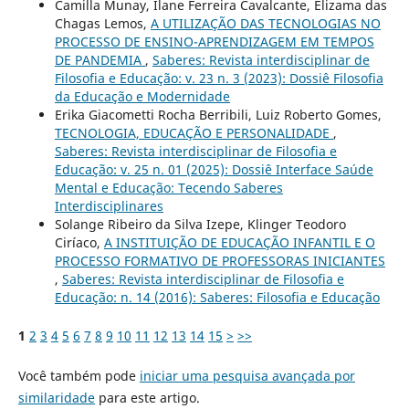
Camilla Munay, Ilane Ferreira Cavalcante, Elizama das
Chagas Lemos,
A UTILIZAÇÃO DAS TECNOLOGIAS NO
PROCESSO DE ENSINO-APRENDIZAGEM EM TEMPOS
DE PANDEMIA
,
Saberes: Revista interdisciplinar de
Filosofia e Educação: v. 23 n. 3 (2023): Dossiê Filosofia
da Educação e Modernidade
Erika Giacometti Rocha Berribili, Luiz Roberto Gomes,
TECNOLOGIA, EDUCAÇÃO E PERSONALIDADE
,
Saberes: Revista interdisciplinar de Filosofia e
Educação: v. 25 n. 01 (2025): Dossiê Interface Saúde
Mental e Educação: Tecendo Saberes
Interdisciplinares
Solange Ribeiro da Silva Izepe, Klinger Teodoro
Ciríaco,
A INSTITUIÇÃO DE EDUCAÇÃO INFANTIL E O
PROCESSO FORMATIVO DE PROFESSORAS INICIANTES
,
Saberes: Revista interdisciplinar de Filosofia e
Educação: n. 14 (2016): Saberes: Filosofia e Educação
1
2
3
4
5
6
7
8
9
10
11
12
13
14
15
>
>>
Você também pode
iniciar uma pesquisa avançada por
similaridade
para este artigo.