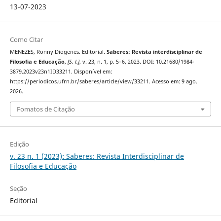
13-07-2023
Como Citar
MENEZES, Ronny Diogenes. Editorial.
Saberes: Revista interdisciplinar de
Filosofia e Educação
,
[S. l.]
, v. 23, n. 1, p. 5–6, 2023. DOI: 10.21680/1984-
3879.2023v23n1ID33211. Disponível em:
https://periodicos.ufrn.br/saberes/article/view/33211. Acesso em: 9 ago.
2026.
Fomatos de Citação
Edição
v. 23 n. 1 (2023): Saberes: Revista Interdisciplinar de
Filosofia e Educação
Seção
Editorial