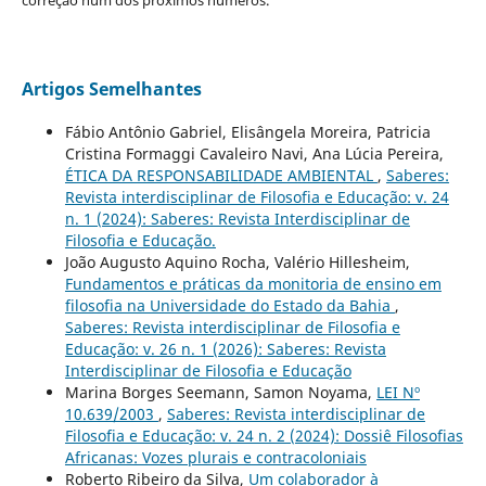
correção num dos próximos números.
Artigos Semelhantes
Fábio Antônio Gabriel, Elisângela Moreira, Patricia
Cristina Formaggi Cavaleiro Navi, Ana Lúcia Pereira,
ÉTICA DA RESPONSABILIDADE AMBIENTAL
,
Saberes:
Revista interdisciplinar de Filosofia e Educação: v. 24
n. 1 (2024): Saberes: Revista Interdisciplinar de
Filosofia e Educação.
João Augusto Aquino Rocha, Valério Hillesheim,
Fundamentos e práticas da monitoria de ensino em
filosofia na Universidade do Estado da Bahia
,
Saberes: Revista interdisciplinar de Filosofia e
Educação: v. 26 n. 1 (2026): Saberes: Revista
Interdisciplinar de Filosofia e Educação
Marina Borges Seemann, Samon Noyama,
LEI Nº
10.639/2003
,
Saberes: Revista interdisciplinar de
Filosofia e Educação: v. 24 n. 2 (2024): Dossiê Filosofias
Africanas: Vozes plurais e contracoloniais
Roberto Ribeiro da Silva,
Um colaborador à