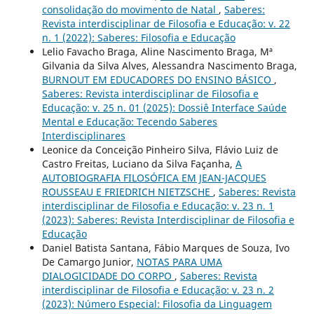
consolidação do movimento de Natal
,
Saberes:
Revista interdisciplinar de Filosofia e Educação: v. 22
n. 1 (2022): Saberes: Filosofia e Educação
Lelio Favacho Braga, Aline Nascimento Braga, Mª
Gilvania da Silva Alves, Alessandra Nascimento Braga,
BURNOUT EM EDUCADORES DO ENSINO BÁSICO
,
Saberes: Revista interdisciplinar de Filosofia e
Educação: v. 25 n. 01 (2025): Dossiê Interface Saúde
Mental e Educação: Tecendo Saberes
Interdisciplinares
Leonice da Conceição Pinheiro Silva, Flávio Luiz de
Castro Freitas, Luciano da Silva Façanha,
A
AUTOBIOGRAFIA FILOSÓFICA EM JEAN-JACQUES
ROUSSEAU E FRIEDRICH NIETZSCHE
,
Saberes: Revista
interdisciplinar de Filosofia e Educação: v. 23 n. 1
(2023): Saberes: Revista Interdisciplinar de Filosofia e
Educação
Daniel Batista Santana, Fábio Marques de Souza, Ivo
De Camargo Junior,
NOTAS PARA UMA
DIALOGICIDADE DO CORPO
,
Saberes: Revista
interdisciplinar de Filosofia e Educação: v. 23 n. 2
(2023): Número Especial: Filosofia da Linguagem