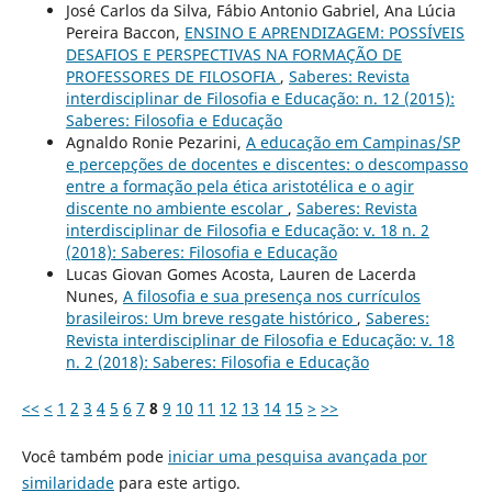
José Carlos da Silva, Fábio Antonio Gabriel, Ana Lúcia
Pereira Baccon,
ENSINO E APRENDIZAGEM: POSSÍVEIS
DESAFIOS E PERSPECTIVAS NA FORMAÇÃO DE
PROFESSORES DE FILOSOFIA
,
Saberes: Revista
interdisciplinar de Filosofia e Educação: n. 12 (2015):
Saberes: Filosofia e Educação
Agnaldo Ronie Pezarini,
A educação em Campinas/SP
e percepções de docentes e discentes: o descompasso
entre a formação pela ética aristotélica e o agir
discente no ambiente escolar
,
Saberes: Revista
interdisciplinar de Filosofia e Educação: v. 18 n. 2
(2018): Saberes: Filosofia e Educação
Lucas Giovan Gomes Acosta, Lauren de Lacerda
Nunes,
A filosofia e sua presença nos currículos
brasileiros: Um breve resgate histórico
,
Saberes:
Revista interdisciplinar de Filosofia e Educação: v. 18
n. 2 (2018): Saberes: Filosofia e Educação
<<
<
1
2
3
4
5
6
7
8
9
10
11
12
13
14
15
>
>>
Você também pode
iniciar uma pesquisa avançada por
similaridade
para este artigo.