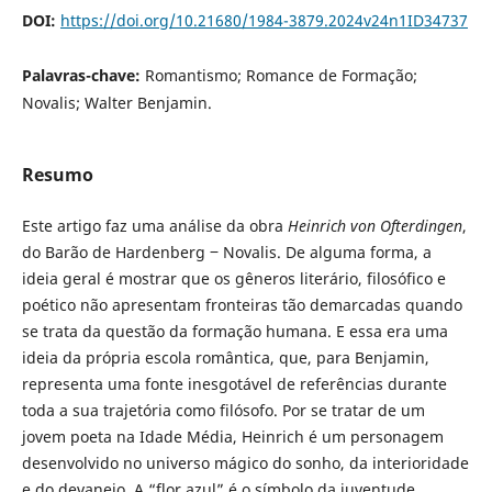
DOI:
https://doi.org/10.21680/1984-3879.2024v24n1ID34737
Palavras-chave:
Romantismo; Romance de Formação;
Novalis; Walter Benjamin.
Resumo
Este artigo faz uma análise da obra
Heinrich von Ofterdingen
,
do Barão de Hardenberg ‒ Novalis. De alguma forma, a
ideia geral é mostrar que os gêneros literário, filosófico e
poético não apresentam fronteiras tão demarcadas quando
se trata da questão da formação humana. E essa era uma
ideia da própria escola romântica, que, para Benjamin,
representa uma fonte inesgotável de referências durante
toda a sua trajetória como filósofo. Por se tratar de um
jovem poeta na Idade Média, Heinrich é um personagem
desenvolvido no universo mágico do sonho, da interioridade
e do devaneio. A “flor azul” é o símbolo da juventude,