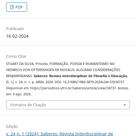
PDF
Publicado
16-02-2024
Como Citar
STUART DA SILVA, Priscilla. FORMAÇÃO, POESIA E ROMANTISMO NO
HEINRICH VON OFTERDINGEN DE NOVALIS: ALGUMAS CONSIDERAÇÕES
BENJAMINIANAS.
Saberes: Revista interdisciplinar de Filosofia e Educação
,
[S. l.]
, v. 24, n. 1, p. AR04, 2024. DOI: 10.21680/1984-3879.2024v24n1ID34737.
Disponível em: https://periodicos.ufrn.br/saberes/article/view/34737. Acesso
em: 9 ago. 2026.
Fomatos de Citação
Edição
v. 24 n. 1 (2024): Saberes: Revista Interdisciplinar de