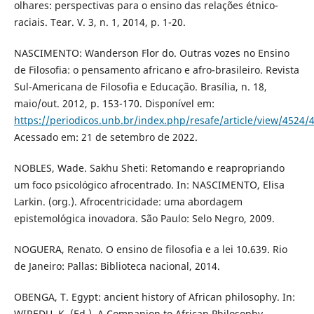
olhares: perspectivas para o ensino das relações étnico-
raciais. Tear. V. 3, n. 1, 2014, p. 1-20.
NASCIMENTO: Wanderson Flor do. Outras vozes no Ensino
de Filosofia: o pensamento africano e afro-brasileiro. Revista
Sul-Americana de Filosofia e Educação. Brasília, n. 18,
maio/out. 2012, p. 153-170. Disponível em:
https://periodicos.unb.br/index.php/resafe/article/view/4524/
Acessado em: 21 de setembro de 2022.
NOBLES, Wade. Sakhu Sheti: Retomando e reapropriando
um foco psicológico afrocentrado. In: NASCIMENTO, Elisa
Larkin. (org.). Afrocentricidade: uma abordagem
epistemológica inovadora. São Paulo: Selo Negro, 2009.
NOGUERA, Renato. O ensino de filosofia e a lei 10.639. Rio
de Janeiro: Pallas: Biblioteca nacional, 2014.
OBENGA, T. Egypt: ancient history of African philosophy. In:
WIREDU, K. (Ed.). A Companion to African Philosophy.