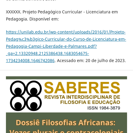
XXXXXX. Projeto Pedagógico Curricular - Licenciatura em
Pedagogia. Disponível em:
https://unilab.edu.br/wp-content/uploads/2016/01/Projeto-
Pedag%c3%b3gico-Curricular-do-Curso-de-Licenciatura-em-
Pedagogia-Campi-Liberdade-e-Palmares.pdf?
_ga=2.13320948.2125386438.1683054675-
1734234008.1646742086
. Acessado em: 20 de julho de 2023.