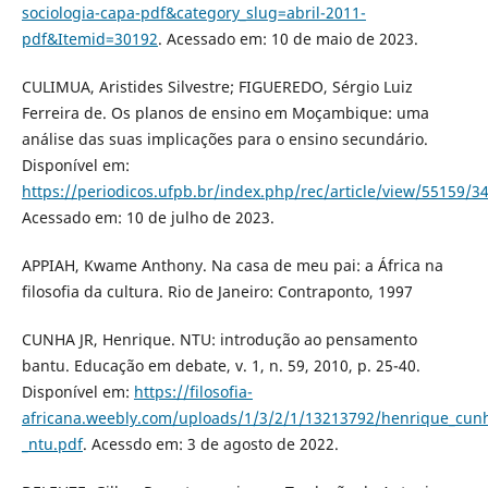
sociologia-capa-pdf&category_slug=abril-2011-
pdf&Itemid=30192
. Acessado em: 10 de maio de 2023.
CULIMUA, Aristides Silvestre; FIGUEREDO, Sérgio Luiz
Ferreira de. Os planos de ensino em Moçambique: uma
análise das suas implicações para o ensino secundário.
Disponível em:
https://periodicos.ufpb.br/index.php/rec/article/view/55159/3
Acessado em: 10 de julho de 2023.
APPIAH, Kwame Anthony. Na casa de meu pai: a África na
filosofia da cultura. Rio de Janeiro: Contraponto, 1997
CUNHA JR, Henrique. NTU: introdução ao pensamento
bantu. Educação em debate, v. 1, n. 59, 2010, p. 25-40.
Disponível em:
https://filosofia-
africana.weebly.com/uploads/1/3/2/1/13213792/henrique_cunh
_ntu.pdf
. Acessdo em: 3 de agosto de 2022.