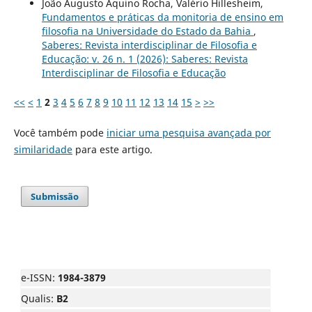
João Augusto Aquino Rocha, Valério Hillesheim,
Fundamentos e práticas da monitoria de ensino em
filosofia na Universidade do Estado da Bahia
,
Saberes: Revista interdisciplinar de Filosofia e
Educação: v. 26 n. 1 (2026): Saberes: Revista
Interdisciplinar de Filosofia e Educação
<<
<
1
2
3
4
5
6
7
8
9
10
11
12
13
14
15
>
>>
Você também pode
iniciar uma pesquisa avançada por
similaridade
para este artigo.
Submissão
e-ISSN:
1984-3879
Qualis:
B2