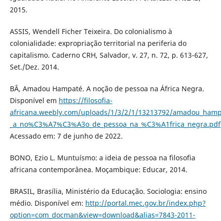
2015.
ASSIS, Wendell Ficher Teixeira. Do colonialismo à
colonialidade: expropriação territorial na periferia do
capitalismo. Caderno CRH, Salvador, v. 27, n. 72, p. 613-627,
Set./Dez. 2014.
BÂ, Amadou Hampaté. A noção de pessoa na África Negra.
Disponível em
https://filosofia-
africana.weebly.com/uploads/1/3/2/1/13213792/amadou_ha
_a_no%C3%A7%C3%A3o_de_pessoa_na_%C3%A1frica_negra.pdf
Acessado em: 7 de junho de 2022.
BONO, Ezio L. Muntuísmo: a ideia de pessoa na filosofia
africana contemporânea. Moçambique: Educar, 2014.
BRASIL, Brasília, Ministério da Educação. Sociologia: ensino
médio. Disponível em:
http://portal.mec.gov.br/index.php?
option=com_docman&view=download&alias=7843-2011-