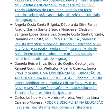
PALAVRA DO OUTRO
,
Saberes: Revista interdisciplinar
de Filosofia e Educação: v. 25 n. 2 (2025): DOSSIÊ:
Teoria Dialógica do Círculo de Bakhtin em foco:
estudos sobre práticas sociais, históricas e culturais
de linguagem
Angela Costa Santa Brígida, Débora da Silva Farias
Araújo, Samia Santa Brígida Nogueira, Cledson
Santana Lopes Gonçalves, Sineide Costa Santa Brígida,
Daniana de Costa,
MISSÕES DA LÓGICA
,
Saberes:
Revista interdisciplinar de Filosofia e Educação: v. 25
n. 2 (2025): DOSSIÊ: Teoria Dialógica do Círculo de
Bakhtin em foco: estudos sobre práticas sociais,
históricas e culturais de linguagem
Daniela Reis e Silva, Eduardo Coelho Ceotto, Julia
Rangel Coutinho, Welligton Ribeiro Queiroz Júnior,
ENSAIO SOBRE UMA EXPERIÊNCIA DE FORMAÇÃO DE
ATENDENTES NA REDE PODE FALAR
,
Saberes: Revista
interdisciplinar de Filosofia e Educação: v. 25 n. 01
(2025): Dossiê Interface Saúde Mental e Educação:
Tecendo Saberes Interdisciplinares
Carlos José de Melo Moreira Moreira, Verônica Lima
Carneiro Moreira,
PODER E DISCIPLINA NA EDUCAÇÃO
,
Saberes: Revista interdisciplinar de Filosofia e