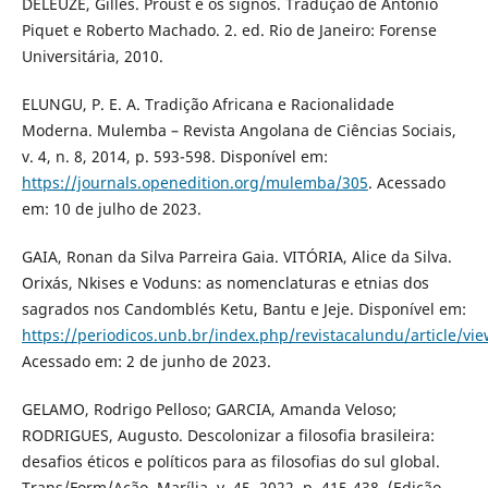
DELEUZE, Gilles. Proust e os signos. Tradução de Antonio
Piquet e Roberto Machado. 2. ed. Rio de Janeiro: Forense
Universitária, 2010.
ELUNGU, P. E. A. Tradição Africana e Racionalidade
Moderna. Mulemba – Revista Angolana de Ciências Sociais,
v. 4, n. 8, 2014, p. 593-598. Disponível em:
https://journals.openedition.org/mulemba/305
. Acessado
em: 10 de julho de 2023.
GAIA, Ronan da Silva Parreira Gaia. VITÓRIA, Alice da Silva.
Orixás, Nkises e Voduns: as nomenclaturas e etnias dos
sagrados nos Candomblés Ketu, Bantu e Jeje. Disponível em:
https://periodicos.unb.br/index.php/revistacalundu/article/v
Acessado em: 2 de junho de 2023.
GELAMO, Rodrigo Pelloso; GARCIA, Amanda Veloso;
RODRIGUES, Augusto. Descolonizar a filosofia brasileira:
desafios éticos e políticos para as filosofias do sul global.
Trans/Form/Ação, Marília, v. 45, 2022, p. 415-438. (Edição