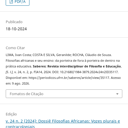
PDF/A
Publicado
18-10-2024
Como Citar
LIMA, Ivan Costa; COSTA E SILVA, Geranilde; ROCHA, Cláudio de Souza.
Filosofias africanas e seu ensino: da porteira de fora à porteira de dentro na
prática educativa.
Saberes: Revista interdisciplinar de Filosofia e Educação
,
[S. l.]
, v. 24, n. 2, p. FIA14, 2024. DOI: 10.21680/1984-3879.2024v24n2ID35117.
Disponível em: https://periodicos.ufrn.br/saberes/article/view/35117. Acesso
em: 9 ago. 2026.
Fomatos de Citação
Edição
v. 24 n. 2 (2024): Dossiê Filosofias Africanas: Vozes plurais e
contracoloniais