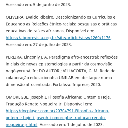
Acessado em: 5 de junho de 2023.
OLIVEIRA, Evaldo Ribeiro. Descolonizando os Currículos e
Educando as Relações étnico-raciais: pesquisas e práticas
educativas de raízes africanas. Disponível em:
https://abpnrevista.org.br/site/article/view/1260/1176
.
Acessado em: 27 de julho de 2023.
PEREIRA, Linconly J. A. Paradigma afro-ancestral: reflexões
iniciais de novas epistemologias a partir da cosmovisão
nagô-yorubá. In: DO AUTOR.; VILLACORTA, G. M. Rede de
colaboração educacional: a UNILAB em destaque numa
dimensão afrocentrada. Fortaleza: Imprece, 2020.
OMOREGBE, Joseph I. Filosofia Africana: Ontem e Hoje.
Tradução Renato Nogueira Jr. Disponível em:
https://docplayer.com.br/20704791-Filosofia-africana-
ontem-e-hoje-i-joseph-i-omoregbe-traducao-renato-
nogueira-jr.html
. Acessado em: 1 de julho de 2023.