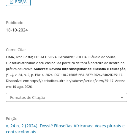
PDF/A
Publicado
18-10-2024
Como Citar
LIMA, Ivan Costa; COSTA E SILVA, Geranilde; ROCHA, Cláudio de Souza.
Filosofias africanas e seu ensino: da porteira de fora à porteira de dentro na
prática educativa.
Saberes: Revista interdisciplinar de Filosofia e Educação
,
[S. l.]
, v. 24, n. 2, p. FIA14, 2024. DOI: 10.21680/1984-3879.2024v24n2ID35117.
Disponível em: https://periodicos.ufrn.br/saberes/article/view/35117. Acesso
em: 10 ago. 2026.
Fomatos de Citação
Edição
v. 24 n. 2 (2024): Dossiê Filosofias Africanas: Vozes plurais e
contracoloniais