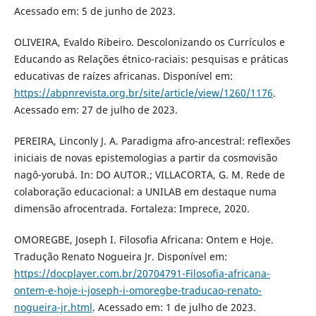
Acessado em: 5 de junho de 2023.
OLIVEIRA, Evaldo Ribeiro. Descolonizando os Currículos e
Educando as Relações étnico-raciais: pesquisas e práticas
educativas de raízes africanas. Disponível em:
https://abpnrevista.org.br/site/article/view/1260/1176
.
Acessado em: 27 de julho de 2023.
PEREIRA, Linconly J. A. Paradigma afro-ancestral: reflexões
iniciais de novas epistemologias a partir da cosmovisão
nagô-yorubá. In: DO AUTOR.; VILLACORTA, G. M. Rede de
colaboração educacional: a UNILAB em destaque numa
dimensão afrocentrada. Fortaleza: Imprece, 2020.
OMOREGBE, Joseph I. Filosofia Africana: Ontem e Hoje.
Tradução Renato Nogueira Jr. Disponível em:
https://docplayer.com.br/20704791-Filosofia-africana-
ontem-e-hoje-i-joseph-i-omoregbe-traducao-renato-
nogueira-jr.html
. Acessado em: 1 de julho de 2023.