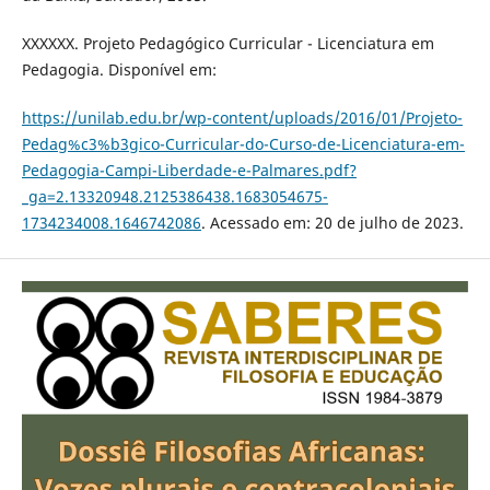
XXXXXX. Projeto Pedagógico Curricular - Licenciatura em
Pedagogia. Disponível em:
https://unilab.edu.br/wp-content/uploads/2016/01/Projeto-
Pedag%c3%b3gico-Curricular-do-Curso-de-Licenciatura-em-
Pedagogia-Campi-Liberdade-e-Palmares.pdf?
_ga=2.13320948.2125386438.1683054675-
1734234008.1646742086
. Acessado em: 20 de julho de 2023.