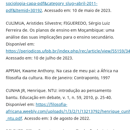
sociologia-capa-pdf&category_slug=abril-2011-
pdf&Itemid=30192
. Acessado em: 10 de maio de 2023.
CULIMUA, Aristides Silvestre; FIGUEREDO, Sérgio Luiz
Ferreira de. Os planos de ensino em Moçambique: uma
análise das suas implicações para o ensino secundário.
Disponível em:
https://periodicos.ufpb.br/index.php/rec/article/view/55159/3
Acessado em: 10 de julho de 2023.
APPIAH, Kwame Anthony. Na casa de meu pai: a África na
filosofia da cultura. Rio de Janeiro: Contraponto, 1997
CUNHA JR, Henrique. NTU: introdução ao pensamento
bantu. Educação em debate, v. 1, n. 59, 2010, p. 25-40.
Disponível em:
https://filosofia-
africana.weebly.com/uploads/1/3/2/1/13213792/henrique_cunh
_ntu.pdf
. Acessdo em: 3 de agosto de 2022.