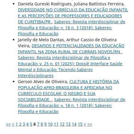
Daniela Gureski Rodrigues, Juliana Battistus Ferreira,
DIVERSIDADE NO CURRÍCULO DA EDUCAÇÃO INFANTIL
E AS PERCEPÇÕES DE PROFESSORES E EDUCADORES
DE CURITIBA/PR
,
Saberes: Revista interdisciplinar de
Filosofia e Educação: v. 18 n. 3 (2018): Saberes:
Filosofia e Educação
Jarielly de Melo Dantas, Arthur Cassio de Oliveira
Vieira,
DESAFIOS E POTENCIALIDADES DA EDUCAÇÃO
INFANTIL NA ZONA RURAL DE CURRAIS NOVOS/RN
,
Saberes: Revista interdisciplinar de Filosofia e
Educação: v. 25 n. 01 (2025): Dossiê Interface Saúde
Mental e Educação: Tecendo Saberes
Interdisciplinares
Gerson Alves de Oliveira,
CULTURA E HISTÓRIA DA
POPULAÇÃO AFRO-BRASILEIRA E AFRICANA NO
CURRÍCULO ESCOLAR: O NEGRO E SUA
SOCIABILIDADE.
,
Saberes: Revista interdisciplinar de
Filosofia e Educação: v. 18 n. 1 (2018): Saberes:
Filosofia e Educação
<<
<
1
2
3
4
5
6
7
8
9
10
11
12
13
14
15
>
>>