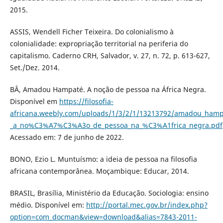
2015.
ASSIS, Wendell Ficher Teixeira. Do colonialismo à
colonialidade: expropriação territorial na periferia do
capitalismo. Caderno CRH, Salvador, v. 27, n. 72, p. 613-627,
Set./Dez. 2014.
BÂ, Amadou Hampaté. A noção de pessoa na África Negra.
Disponível em
https://filosofia-
africana.weebly.com/uploads/1/3/2/1/13213792/amadou_ha
_a_no%C3%A7%C3%A3o_de_pessoa_na_%C3%A1frica_negra.pdf
Acessado em: 7 de junho de 2022.
BONO, Ezio L. Muntuísmo: a ideia de pessoa na filosofia
africana contemporânea. Moçambique: Educar, 2014.
BRASIL, Brasília, Ministério da Educação. Sociologia: ensino
médio. Disponível em:
http://portal.mec.gov.br/index.php?
option=com_docman&view=download&alias=7843-2011-