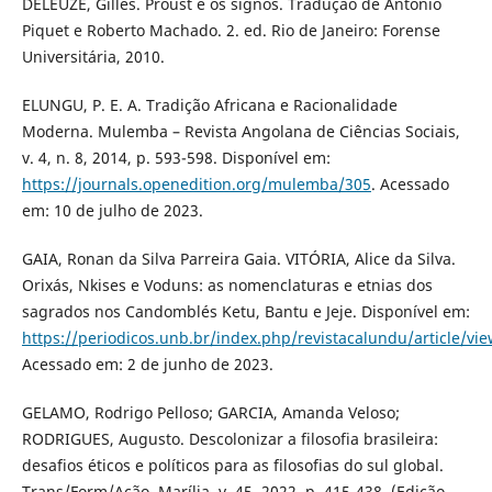
DELEUZE, Gilles. Proust e os signos. Tradução de Antonio
Piquet e Roberto Machado. 2. ed. Rio de Janeiro: Forense
Universitária, 2010.
ELUNGU, P. E. A. Tradição Africana e Racionalidade
Moderna. Mulemba – Revista Angolana de Ciências Sociais,
v. 4, n. 8, 2014, p. 593-598. Disponível em:
https://journals.openedition.org/mulemba/305
. Acessado
em: 10 de julho de 2023.
GAIA, Ronan da Silva Parreira Gaia. VITÓRIA, Alice da Silva.
Orixás, Nkises e Voduns: as nomenclaturas e etnias dos
sagrados nos Candomblés Ketu, Bantu e Jeje. Disponível em:
https://periodicos.unb.br/index.php/revistacalundu/article/v
Acessado em: 2 de junho de 2023.
GELAMO, Rodrigo Pelloso; GARCIA, Amanda Veloso;
RODRIGUES, Augusto. Descolonizar a filosofia brasileira:
desafios éticos e políticos para as filosofias do sul global.
Trans/Form/Ação, Marília, v. 45, 2022, p. 415-438. (Edição