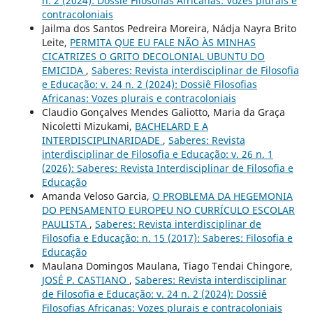
n. 2 (2024): Dossiê Filosofias Africanas: Vozes plurais e
contracoloniais
Jailma dos Santos Pedreira Moreira, Nádja Nayra Brito
Leite,
PERMITA QUE EU FALE NÃO ÀS MINHAS
CICATRIZES O GRITO DECOLONIAL UBUNTU DO
EMICIDA
,
Saberes: Revista interdisciplinar de Filosofia
e Educação: v. 24 n. 2 (2024): Dossiê Filosofias
Africanas: Vozes plurais e contracoloniais
Claudio Gonçalves Mendes Galiotto, Maria da Graça
Nicoletti Mizukami,
BACHELARD E A
INTERDISCIPLINARIDADE
,
Saberes: Revista
interdisciplinar de Filosofia e Educação: v. 26 n. 1
(2026): Saberes: Revista Interdisciplinar de Filosofia e
Educação
Amanda Veloso Garcia,
O PROBLEMA DA HEGEMONIA
DO PENSAMENTO EUROPEU NO CURRÍCULO ESCOLAR
PAULISTA
,
Saberes: Revista interdisciplinar de
Filosofia e Educação: n. 15 (2017): Saberes: Filosofia e
Educação
Maulana Domingos Maulana, Tiago Tendai Chingore,
JOSÉ P. CASTIANO
,
Saberes: Revista interdisciplinar
de Filosofia e Educação: v. 24 n. 2 (2024): Dossiê
Filosofias Africanas: Vozes plurais e contracoloniais