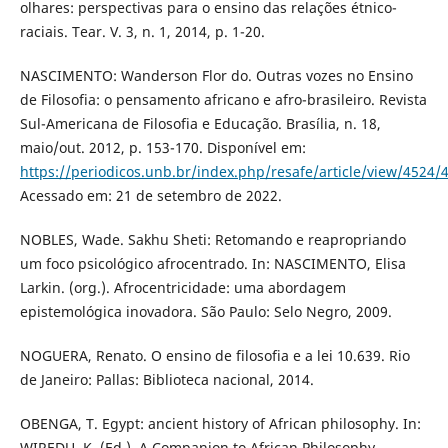
olhares: perspectivas para o ensino das relações étnico-
raciais. Tear. V. 3, n. 1, 2014, p. 1-20.
NASCIMENTO: Wanderson Flor do. Outras vozes no Ensino
de Filosofia: o pensamento africano e afro-brasileiro. Revista
Sul-Americana de Filosofia e Educação. Brasília, n. 18,
maio/out. 2012, p. 153-170. Disponível em:
https://periodicos.unb.br/index.php/resafe/article/view/4524/
Acessado em: 21 de setembro de 2022.
NOBLES, Wade. Sakhu Sheti: Retomando e reapropriando
um foco psicológico afrocentrado. In: NASCIMENTO, Elisa
Larkin. (org.). Afrocentricidade: uma abordagem
epistemológica inovadora. São Paulo: Selo Negro, 2009.
NOGUERA, Renato. O ensino de filosofia e a lei 10.639. Rio
de Janeiro: Pallas: Biblioteca nacional, 2014.
OBENGA, T. Egypt: ancient history of African philosophy. In:
WIREDU, K. (Ed.). A Companion to African Philosophy.