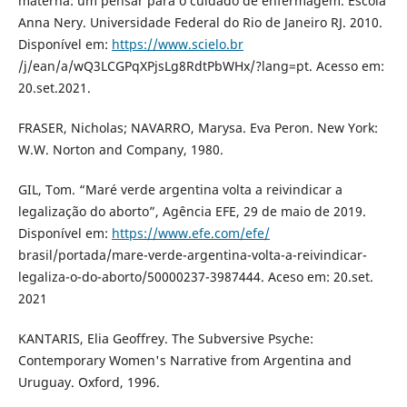
materna: um pensar para o cuidado de enfermagem. Escola
Anna Nery. Universidade Federal do Rio de Janeiro RJ. 2010.
Disponível em:
https://www.scielo.br
/j/ean/a/wQ3LCGPqXPjsLg8RdtPbWHx/?lang=pt. Acesso em:
20.set.2021.
FRASER, Nicholas; NAVARRO, Marysa. Eva Peron. New York:
W.W. Norton and Company, 1980.
GIL, Tom. “Maré verde argentina volta a reivindicar a
legalização do aborto”, Agência EFE, 29 de maio de 2019.
Disponível em:
https://www.efe.com/efe/
brasil/portada/mare-verde-argentina-volta-a-reivindicar-
legaliza-o-do-aborto/50000237-3987444. Aceso em: 20.set.
2021
KANTARIS, Elia Geoffrey. The Subversive Psyche:
Contemporary Women's Narrative from Argentina and
Uruguay. Oxford, 1996.