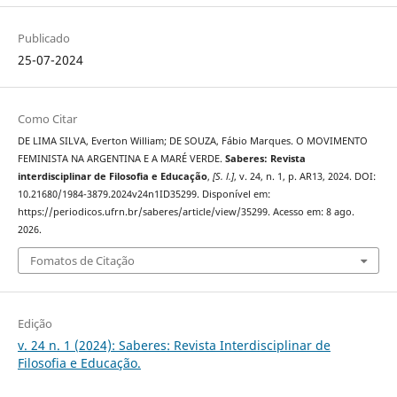
Publicado
25-07-2024
Como Citar
DE LIMA SILVA, Everton William; DE SOUZA, Fábio Marques. O MOVIMENTO
FEMINISTA NA ARGENTINA E A MARÉ VERDE.
Saberes: Revista
interdisciplinar de Filosofia e Educação
,
[S. l.]
, v. 24, n. 1, p. AR13, 2024. DOI:
10.21680/1984-3879.2024v24n1ID35299. Disponível em:
https://periodicos.ufrn.br/saberes/article/view/35299. Acesso em: 8 ago.
2026.
Fomatos de Citação
Edição
v. 24 n. 1 (2024): Saberes: Revista Interdisciplinar de
Filosofia e Educação.