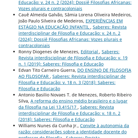
Educação: v. 24 n. 2 (2024): Dossiê Filosofias Africanas:
Vozes plurais e contracoloniais
Cauê Almeida Galvão, Sâmia Lorena Oliveira Medeiros,
João Paulo Silveira de Medeiros,
EXPERIÊNCIAS EM
ESTÁGIO NA EDUCAÇÃO INFANTIL
,
Saberes: Revista
interdisciplinar de Filosofia e Educação: v. 24 n. 2
(2024): Dossiê Filosofias Africanas: Vozes plurais e
contracoloniais
Ronny Diogenes de Menezes,
Editorial
,
Saberes:
Revista interdisciplinar de Filosofia e Educação: v. 19
n. 1 (2019): Saberes: Filosofia e Educação
Edvan Tito Carneiro Guerra,
DO ENSINO DE FILOSOFIA
AO FILOSOFAR
,
Saberes: Revista interdisciplinar de
Filosofia e Educação: v. 18 n. 3 (2018): Saberes:
Filosofia e Educação
Antonio Basilio Novaes T. de Menezes, Roberto Ribeiro
Silva,
A reforma do ensino médio brasileiro e o lugar
da filosofia na Lei 13.415/17
,
Saberes: Revista
interdisciplinar de Filosofia e Educação: v. 18 n. 2
(2018): Saberes: Filosofia e Educação
Williams Nunes da Cunha Jr.,
Convite à autonomia da
razão: considerações sobre a identidade docente do
professor de filosofia
,
Saberes: Revista