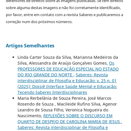
detentores de direitos sobre as imagens publicadas. Se tem direitos
sobre alguma destas imagens e não foi corretamente identificado,
por favor, entre em contato com a revista Saberes e publicaremos a
correção num dos próximos números.
Artigos Semelhantes
Linda Carter Souza da Silva, Marianna Medeiros da
Silva, Alessandra de Araújo Gonçalves Gomes,
Os
PROFESSORES DE EDUCAÇÃO ESPECIAL NO ESTADO
DO RIO GRANDE DO NORTE
,
Saberes: Revista
interdisciplinar de Filosofia e Educação: v. 25 n. 01
(2025): Dossiê Interface Saúde Mental e Educação:
Tecendo Saberes Interdisciplinares
Maria Rerbelânia de Souza Pereira, José Marcos
Rosendo de Souza , Macileide Rufino Silva, Agenor
Leandro de Sousa Filho, Veronica Nogueira do
Nascimento,
REFLEXÕES SOBRE O DISCURSO EM
QUARTO DE DESPEJO DE CAROLINA MARIA DE JESUS
,
Saberes: Revista interdisciplinar de Filosofia e