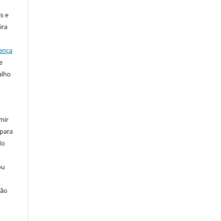
s e
ira
ença
e
alho
mir
 para
do
ou
ção