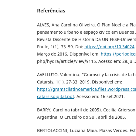
Referências
ALVES, Ana Carolina Oliveira. O Plan Noel e a Pla
pensamento urbano e espaço cívico em Buenos A
Revista Discente De História Da UNIFESP-Univer
Paulo, 1(1), 33–59. Doi:
https://doi.org/10.34024
Março de 2016. Disponível em:
https://periodico
php/hydra/article/view/9115. Acesso em: 28.jul.
AVELLUTO, Valentina. “Gramsci y la crisis de la 
Catarsis, 1(1), 27-33. 2019. Disponível em:
https://gramscilatinoamerica.files.wordpress.c
catarsisdigital.pdf
. Acesso em: 16.set.2021.
BARRY, Carolina (abril de 2005). Cecilia Grierso
Argentina. O Cruzeiro do Sul. abril de 2005.
BERTOLACCINI, Luciana Maía. Plazas Verdes. Esté