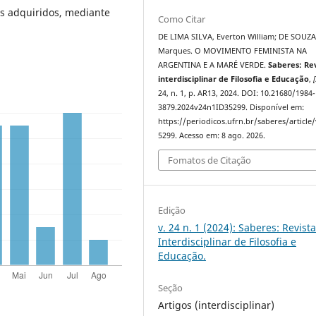
tos adquiridos, mediante
Como Citar
DE LIMA SILVA, Everton William; DE SOUZA
Marques. O MOVIMENTO FEMINISTA NA
ARGENTINA E A MARÉ VERDE.
Saberes: Re
interdisciplinar de Filosofia e Educação
,
[
24, n. 1, p. AR13, 2024. DOI: 10.21680/1984-
3879.2024v24n1ID35299. Disponível em:
https://periodicos.ufrn.br/saberes/article
5299. Acesso em: 8 ago. 2026.
Fomatos de Citação
Edição
v. 24 n. 1 (2024): Saberes: Revist
Interdisciplinar de Filosofia e
Educação.
Seção
Artigos (interdisciplinar)