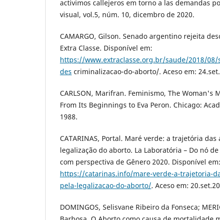
activimos callejeros em torno a las demandas por
visual, vol.5, núm. 10, dicembro de 2020.
CAMARGO, Gilson. Senado argentino rejeita desc
Extra Classe. Disponível em:
https://www.extraclasse.org.br/saude/2018/08/s
des
criminalizacao-do-aborto/. Aceso em: 24.set
CARLSON, Marifran. Feminismo, The Woman's M
From Its Beginnings to Eva Peron. Chicago: Aca
1988.
CATARINAS, Portal. Maré verde: a trajetória das 
legalização do aborto. La Laboratória – Do nó de
com perspectiva de Gênero 2020. Disponível em
https://catarinas.info/mare-verde-a-trajetoria-d
pela-legalizacao-do-aborto/
. Aceso em: 20.set.20
DOMINGOS, Selisvane Ribeiro da Fonseca; MERI
Barbosa. O Aborto como causa de mortalidade 