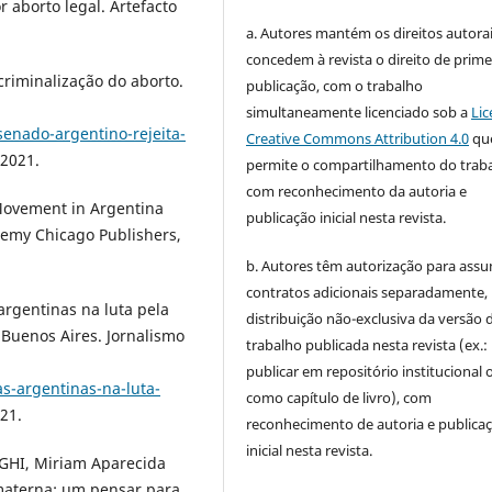
 aborto legal. Artefacto
a. Autores mantém os direitos autorai
concedem à revista o direito de prime
riminalização do aborto.
publicação, com o trabalho
simultaneamente licenciado sob a
Lic
enado-argentino-rejeita-
Creative Commons Attribution 4.0
qu
.2021.
permite o compartilhamento do trab
com reconhecimento da autoria e
ovement in Argentina
publicação inicial nesta revista.
demy Chicago Publishers,
b. Autores têm autorização para assu
contratos adicionais separadamente,
argentinas na luta pela
distribuição não-exclusiva da versão 
 Buenos Aires. Jornalismo
trabalho publicada nesta revista (ex.:
:
publicar em repositório institucional 
as-argentinas-na-luta-
como capítulo de livro), com
21.
reconhecimento de autoria e publica
inicial nesta revista.
GHI, Miriam Aparecida
materna: um pensar para