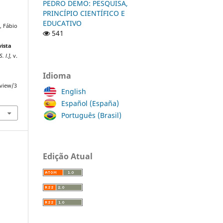
PEDRO DEMO: PESQUISA,
PRINCÍPIO CIENTÍFICO E
EDUCATIVO
, Fábio
541
vista
S. l.]
, v.
Idioma
/view/3
English
Español (España)
Português (Brasil)
Edição Atual
a