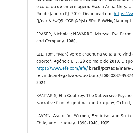
o cuidado de enfermagem. Escola Anna Nery. Un
Rio de Janeiro RJ. 2010. Disponível em:
https://w
/j/ean/a/wQ3LCGPqXPjsLg8RdtPbWHx/?lang=pt. A
FRASER, Nicholas; NAVARRO, Marysa. Eva Peron.
and Company, 1980.
GIL, Tom. “Maré verde argentina volta a reivindi
aborto”, Agência EFE, 29 de maio de 2019. Dispo
https://www.efe.com/efe/
brasil/portada/mare-v
reivindicar-legaliza-o-do-aborto/50000237-39874
2021
KANTARIS, Elia Geoffrey. The Subversive Psych
Narrative from Argentina and Uruguay. Oxford, 
LAVRIN, Asunción. Women, Feminism and Social
Chile, and Uruguay, 1890-1940. 1995.