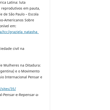
ca Latina: luta
s reprodutivos em pauta,
e de São Paulo – Escola
ino-Americanos Sobre
onível em:
ia/tcc/graziela_natasha_
iedade civil na
e Mulheres na Ditadura:
rgentina) e o Movimento
sio Internacional Pensar e
:
/sites/35/
l-Pensar-e-Repensar-a-