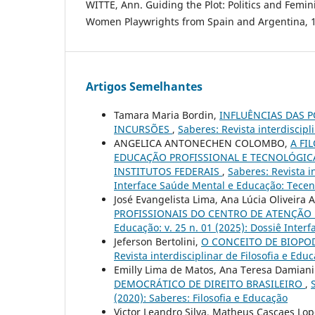
WITTE, Ann. Guiding the Plot: Politics and Femin
Women Playwrights from Spain and Argentina, 1
Artigos Semelhantes
Tamara Maria Bordin,
INFLUÊNCIAS DAS 
INCURSÕES
,
Saberes: Revista interdiscipl
ANGELICA ANTONECHEN COLOMBO,
A FI
EDUCAÇÃO PROFISSIONAL E TECNOLÓGICA
INSTITUTOS FEDERAIS
,
Saberes: Revista in
Interface Saúde Mental e Educação: Tecen
José Evangelista Lima, Ana Lúcia Oliveira 
PROFISSIONAIS DO CENTRO DE ATENÇÃO
Educação: v. 25 n. 01 (2025): Dossiê Inte
Jeferson Bertolini,
O CONCEITO DE BIOPO
Revista interdisciplinar de Filosofia e Educ
Emilly Lima de Matos, Ana Teresa Damian
DEMOCRÁTICO DE DIREITO BRASILEIRO
,
(2020): Saberes: Filosofia e Educação
Victor Leandro Silva, Matheus Cascaes Lo