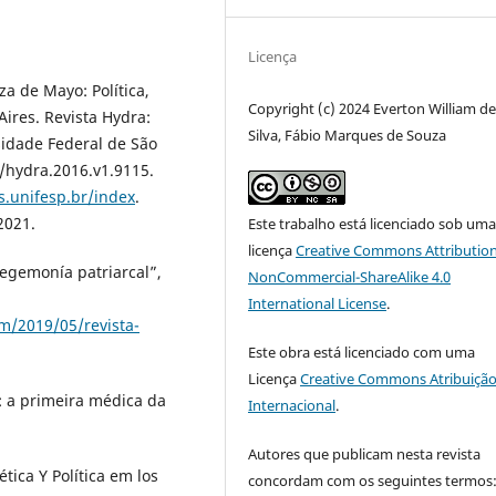
Licença
za de Mayo: Política,
Copyright (c) 2024 Everton William d
ires. Revista Hydra:
Silva, Fábio Marques de Souza
sidade Federal de São
/hydra.2016.v1.9115.
s.unifesp.br/index
.
2021.
Este trabalho está licenciado sob um
licença
Creative Commons Attribution
hegemonía patriarcal”,
NonCommercial-ShareAlike 4.0
International License
.
om/2019/05/revista-
Este obra está licenciado com uma
Licença
Creative Commons Atribuição
n: a primeira médica da
Internacional
.
Autores que publicam nesta revista
tica Y Política em los
concordam com os seguintes termos