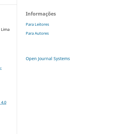
Informações
Para Leitores
e Lima
Para Autores
Open Journal Systems
a
-
 4.0
: