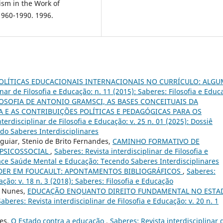
ism in the Work of
960-1990. 1996.
POLÍTICAS EDUCACIONAIS INTERNACIONAIS NO CURRÍCULO: ALG
inar de Filosofia e Educação: n. 11 (2015): Saberes: Filosofia e Educ
LOSOFIA DE ANTONIO GRAMSCI, AS BASES CONCEITUAIS DA
 E AS CONTRIBUIÇÕES POLÍTICAS E PEDAGÓGICAS PARA OS
terdisciplinar de Filosofia e Educação: v. 25 n. 01 (2025): Dossiê
do Saberes Interdisciplinares
Aguiar, Stenio de Brito Fernandes,
CAMINHO FORMATIVO DE
 PSICOSSOCIAL
,
Saberes: Revista interdisciplinar de Filosofia e
rface Saúde Mental e Educação: Tecendo Saberes Interdisciplinares
DER EM FOUCAULT: APONTAMENTOS BIBLIOGRÁFICOS
,
Saberes:
ação: v. 18 n. 3 (2018): Saberes: Filosofia e Educação
i Nunes,
EDUCAÇÃO ENQUANTO DIREITO FUNDAMENTAL NO ESTA
Saberes: Revista interdisciplinar de Filosofia e Educação: v. 20 n. 1
pes,
O Estado contra a educação
,
Saberes: Revista interdisciplinar 