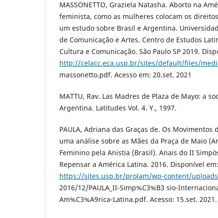
MASSONETTO, Graziela Natasha. Aborto na Améri
feminista, como as mulheres colocam os direito
um estudo sobre Brasil e Argentina. Universidad
de Comunicação e Artes. Centro de Estudos Lat
Cultura e Comunicação. São Paulo SP 2019. Disp
http://celacc.eca.usp.br/sites/default/files/med
massonetto.pdf. Acesso em: 20.set. 2021
MATTU, Rav. Las Madres de Plaza de Mayo: a soc
Argentina. Latitudes Vol. 4. Y., 1997.
PAULA, Adriana das Graças de. Os Movimentos d
uma análise sobre as Mães da Praça de Maio (A
Feminino pela Anistia (Brasil). Anais do II Simpó
Repensar a América Latina. 2016. Disponível em
https://sites.usp.br/prolam/wp-content/uploads
2016/12/PAULA_II-Simp%C3%B3 sio-Internaciona
Am%C3%A9rica-Latina.pdf. Acesso: 15.set. 2021.