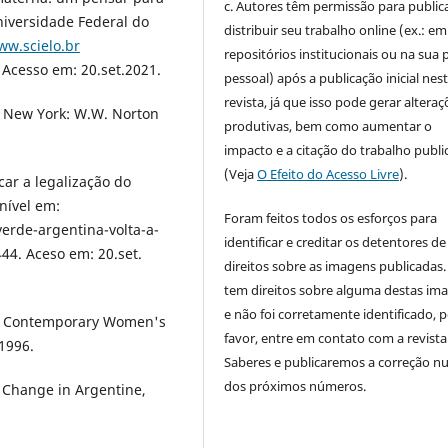
c. Autores têm permissão para publica
iversidade Federal do
distribuir seu trabalho online (ex.: em
ww.scielo.br
repositórios institucionais ou na sua 
cesso em: 20.set.2021.
pessoal) após a publicação inicial nes
revista, já que isso pode gerar alteraç
 New York: W.W. Norton
produtivas, bem como aumentar o
impacto e a citação do trabalho publ
(Veja
O Efeito do Acesso Livre
).
car a legalização do
nível em:
Foram feitos todos os esforços para
erde-argentina-volta-a-
identificar e creditar os detentores de
44. Aceso em: 20.set.
direitos sobre as imagens publicadas.
tem direitos sobre alguma destas im
e não foi corretamente identificado, 
e: Contemporary Women's
favor, entre em contato com a revista
1996.
Saberes e publicaremos a correção 
dos próximos números.
 Change in Argentine,