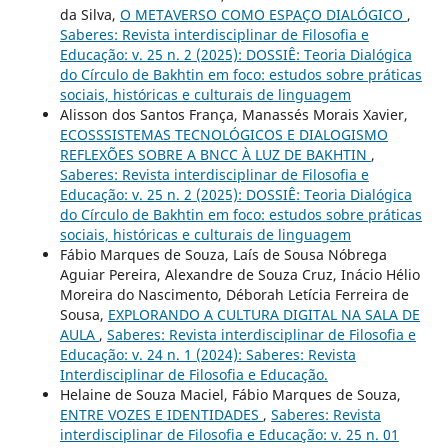
da Silva,
O METAVERSO COMO ESPAÇO DIALÓGICO
,
Saberes: Revista interdisciplinar de Filosofia e
Educação: v. 25 n. 2 (2025): DOSSIÊ: Teoria Dialógica
do Círculo de Bakhtin em foco: estudos sobre práticas
sociais, históricas e culturais de linguagem
Alisson dos Santos França, Manassés Morais Xavier,
ECOSSSISTEMAS TECNOLÓGICOS E DIALOGISMO
REFLEXÕES SOBRE A BNCC À LUZ DE BAKHTIN
,
Saberes: Revista interdisciplinar de Filosofia e
Educação: v. 25 n. 2 (2025): DOSSIÊ: Teoria Dialógica
do Círculo de Bakhtin em foco: estudos sobre práticas
sociais, históricas e culturais de linguagem
Fábio Marques de Souza, Laís de Sousa Nóbrega
Aguiar Pereira, Alexandre de Souza Cruz, Inácio Hélio
Moreira do Nascimento, Déborah Letícia Ferreira de
Sousa,
EXPLORANDO A CULTURA DIGITAL NA SALA DE
AULA
,
Saberes: Revista interdisciplinar de Filosofia e
Educação: v. 24 n. 1 (2024): Saberes: Revista
Interdisciplinar de Filosofia e Educação.
Helaine de Souza Maciel, Fábio Marques de Souza,
ENTRE VOZES E IDENTIDADES
,
Saberes: Revista
interdisciplinar de Filosofia e Educação: v. 25 n. 01