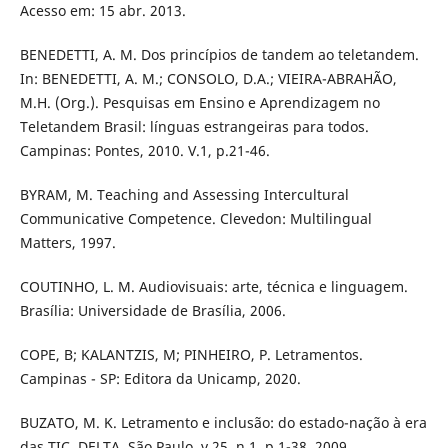
Acesso em: 15 abr. 2013.
BENEDETTI, A. M. Dos princípios de tandem ao teletandem.
In: BENEDETTI, A. M.; CONSOLO, D.A.; VIEIRA-ABRAHÃO,
M.H. (Org.). Pesquisas em Ensino e Aprendizagem no
Teletandem Brasil: línguas estrangeiras para todos.
Campinas: Pontes, 2010. V.1, p.21-46.
BYRAM, M. Teaching and Assessing Intercultural
Communicative Competence. Clevedon: Multilingual
Matters, 1997.
COUTINHO, L. M. Audiovisuais: arte, técnica e linguagem.
Brasília: Universidade de Brasília, 2006.
COPE, B; KALANTZIS, M; PINHEIRO, P. Letramentos.
Campinas - SP: Editora da Unicamp, 2020.
BUZATO, M. K. Letramento e inclusão: do estado-nação à era
das TIC. DELTA, São Paulo, v.25, n.1, p.1-38, 2009.