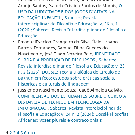
Araujo Santos, Isabela Cristina Santos de Morais,
O
USO DA LUDICIDADE E DOS JOGOS DIGITAIS NA
EDUCAÇÃO INFANTIL
,
Saberes: Revista
interdisciplinar de Filosofia e Educação: v. 26 n. 1
(2026): Saberes: Revista Interdisciplinar de Filosofia e
Educação
EmanuelEverton Grangeiro da Silva, Ítalo Urbano
Barro s Fernandes, Samuel Filipe Guedes do
Nascimento, José Tiago Ferreira Belo,
IDENTIDADE
SURDA E A PRODUÇÃO DE DISCURSOS
,
Saberes:
Revista interdisciplinar de Filosofia e Educação: v. 25
n. 2 (2025): DOSSIÊ: Teoria Dialógica do Círculo de
Bakhtin em foco: estudos sobre práticas sociais,
históricas e culturais de linguagem
Jussier do Nascimento Souza, Cauê Almeida Galvão,
COMPREENSÃO DOS ESTUDANTES SOBRE O CURSO A
DISTÂNCIA DE TÉCNICO EM TECNOLOGIA DA
INFORMAÇÃO
,
Saberes: Revista interdisciplinar de
Filosofia e Educação: v. 24 n. 2 (2024): Dossiê Filosofias
Africanas: Vozes plurais e contracoloniais
1
2
3
4
5
6
>
>>