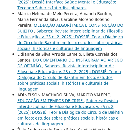
(2025): Dossiê Interface Saúde Mental e Educação:
Tecendo Saberes Interdisciplinares
Márcia Helena de Melo Pereira, Amanda Bonfim,
Maria Fernanda Silva, Caroline Moreno Botelho
Pereira,
MEDIAÇÃO ALGORÍTMICA E CONSTRUÇÃO DO
SUJEITO
,
Saberes: Revista interdisciplinar de Filosofia
e Educação: v. 25 n. 2 (2025): DOSSIÊ: Teoria Dialógica
do Círculo de Bakhtin em foco: estudos sobre práticas
sociais, históricas e culturais de linguagem
Lidianne da Silva Arruda Camelo, Eliete Correia dos
Santos,
DO COMENTÁRIO DO INSTAGRAM AO ARTIGO
DE OPINIÃO
,
Saberes: Revista interdisciplinar de
Filosofia e Educação: v. 25 n. 2 (2025): DOSSIÊ: Teoria
Dialógica do Círculo de Bakhtin em foco: estudos
sobre práticas sociais, históricas e culturais de
linguagem
ADINELSON MACHADO SILVA, MÁRCIO VALERIO,
EDUCAÇÃO EM TEMPOS DE CRISE
,
Saberes: Revista
interdisciplinar de Filosofia e Educação: v. 25 n. 2
(2025): DOSSIÊ: Teoria Dialógica do Círculo de Bakhtin
em foco: estudos sobre práticas sociais, históricas e
culturais de linguagem
Ítalo Anderson de Souza Silva, Kamilly Vitória de