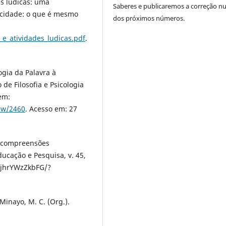
es lúdicas: uma
Saberes e publicaremos a correção 
icidade: o que é mesmo
dos próximos números.
_e_atividades_ludicas.pdf
.
gia da Palavra à
e Filosofia e Psicologia
 em:
iew/2460
. Acesso em: 27
: compreensões
cação e Pesquisa, v. 45,
7cjhrYWzZkbFG/?
Minayo, M. C. (Org.).