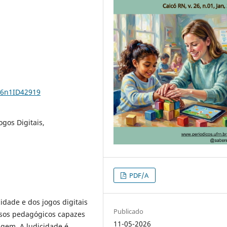
26n1ID42919
ogos Digitais,
PDF/A
idade e dos jogos digitais
Publicado
rsos pedagógicos capazes
11-05-2026
agem. A ludicidade é