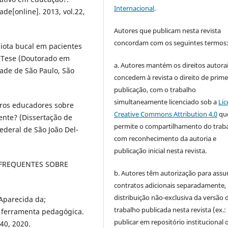
Internacional
.
e[online]. 2013, vol.22,
Autores que publicam nesta revista
concordam com os seguintes termos
iota bucal em pacientes
. Tese (Doutorado em
a. Autores mantém os direitos autorai
dade de São Paulo, São
concedem à revista o direito de prime
publicação, com o trabalho
simultaneamente licenciado sob a
Lic
ros educadores sobre
Creative Commons Attribution 4.0
qu
ente? (Dissertação de
permite o compartilhamento do trab
ederal de São João Del-
com reconhecimento da autoria e
publicação inicial nesta revista.
S FREQUENTES SOBRE
b. Autores têm autorização para assu
contratos adicionais separadamente,
distribuição não-exclusiva da versão 
 Aparecida da;
trabalho publicada nesta revista (ex.:
 ferramenta pedagógica.
publicar em repositório institucional 
740, 2020.