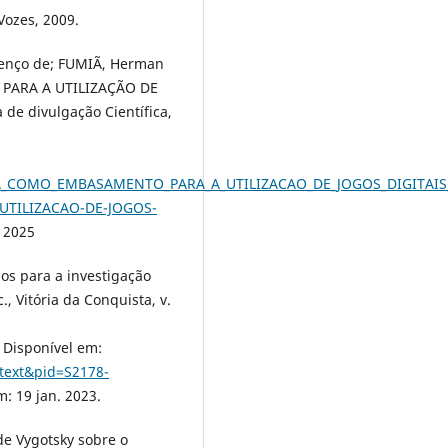
 Vozes, 2009.
renço de; FUMIÃ, Herman
PARA A UTILIZAÇÃO DE
e divulgação Científica,
IA_COMO_EMBASAMENTO_PARA_A_UTILIZACAO_DE_JOGOS_DIGITAIS_
TILIZACAO-DE-JOGOS-
. 2025
s para a investigação
, Vitória da Conquista, v.
. Disponível em:
rttext&pid=S2178-
m: 19 jan. 2023.
e Vygotsky sobre o