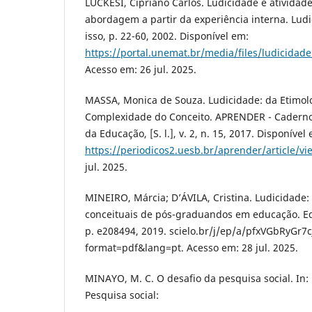
LUCKESI, Cipriano Carlos. Ludicidade e atividad
abordagem a partir da experiência interna. Lud
isso, p. 22-60, 2002. Disponível em:
https://portal.unemat.br/media/files/ludicidade
Acesso em: 26 jul. 2025.
MASSA, Monica de Souza. Ludicidade: da Etimolo
Complexidade do Conceito. APRENDER - Caderno d
da Educação, [S. l.], v. 2, n. 15, 2017. Disponível
https://periodicos2.uesb.br/aprender/article/v
jul. 2025.
MINEIRO, Márcia; D’ÁVILA, Cristina. Ludicidade
conceituais de pós-graduandos em educação. Edu
p. e208494, 2019. scielo.br/j/ep/a/pfxVGbRyGr
format=pdf&lang=pt. Acesso em: 28 jul. 2025.
MINAYO, M. C. O desafio da pesquisa social. In: 
Pesquisa social: