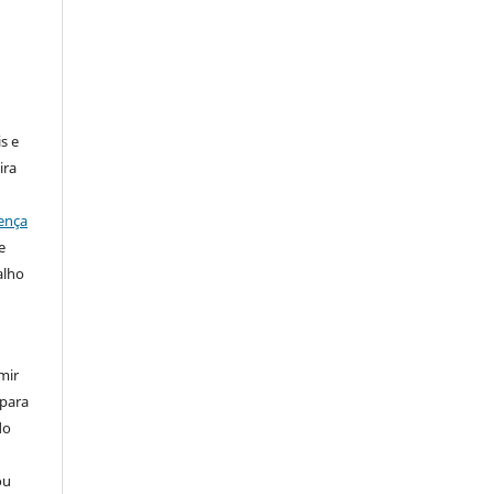
:
s e
ira
ença
e
alho
mir
 para
do
ou