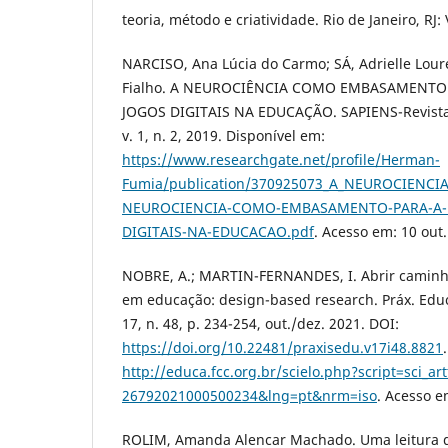
teoria, método e criatividade. Rio de Janeiro, RJ:
NARCISO, Ana Lúcia do Carmo; SÁ, Adrielle Lou
Fialho. A NEUROCIÊNCIA COMO EMBASAMENTO 
JOGOS DIGITAIS NA EDUCAÇÃO. SAPIENS-Revista d
v. 1, n. 2, 2019. Disponível em:
https://www.researchgate.net/profile/Herman-
Fumia/publication/370925073_A_NEUROCIENC
NEUROCIENCIA-COMO-EMBASAMENTO-PARA-A-U
DIGITAIS-NA-EDUCACAO.pdf
. Acesso em: 10 out
NOBRE, A.; MARTIN-FERNANDES, I. Abrir caminho
em educação: design-based research. Práx. Educ.
17, n. 48, p. 234-254, out./dez. 2021. DOI:
https://doi.org/10.22481/praxisedu.v17i48.8821
http://educa.fcc.org.br/scielo.php?script=sci_a
26792021000500234&lng=pt&nrm=iso
. Acesso e
ROLIM, Amanda Alencar Machado. Uma leitura d