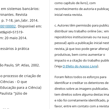
como capítulo de livro), com
a em sistemas bancários:
reconhecimento de autoria e publica
minantes. Revista
inicial nesta revista.
 p. 7-18, jan./abr. 2014.
c. Autores têm permissão para publica
000100002
. Disponível em:
distribuir seu trabalho online (ex.: em
text&pid=S1519-
repositórios institucionais ou na sua 
: 20 maio 2014.
pessoal) após a publicação inicial nes
essários à prática
revista, já que isso pode gerar alteraç
produtivas, bem como aumentar o
impacto e a citação do trabalho publ
o Paulo, SP: Atlas, 2002.
(Veja
O Efeito do Acesso Livre
).
o processo de criação de
Foram feitos todos os esforços para
 Ciências - O que
identificar e creditar os detentores de
Educação para a Ciência)
direitos sobre as imagens publicadas.
aulista “Júlio de
tem direitos sobre alguma destas im
e não foi corretamente identificado, 
favor, entre em contato com a revista