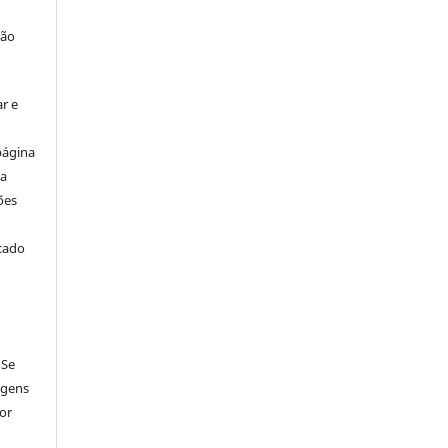
ção
r e
página
ta
ões
icado
 Se
agens
por