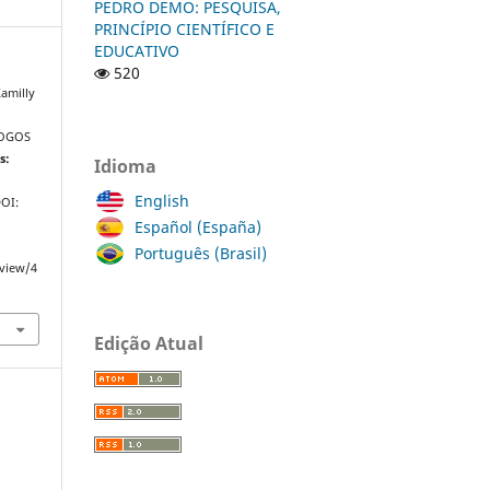
PEDRO DEMO: PESQUISA,
PRINCÍPIO CIENTÍFICO E
EDUCATIVO
520
amilly
a
JOGOS
s:
Idioma
English
DOI:
Español (España)
Português (Brasil)
/view/4
Edição Atual
a