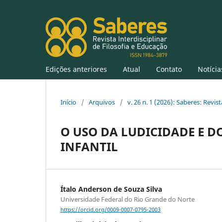
Edições anteriores
Atual
Contato
Notícia
Início
/
Arquivos
/
v. 26 n. 1 (2026): Saberes: Revis
O USO DA LUDICIDADE E D
INFANTIL
Ítalo Anderson de Souza Silva
Universidade Federal do Rio Grande do Norte
https://orcid.org/0009-0007-0795-2003