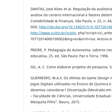
DANTAS, José Alves et al. Regulação da auditori
análise do cenário internacional e fatores deter
Contabilidade & Finanças, São Paulo, v. 25, n. 64,
DOI:
http://dx.doi.org/10.1590/S1519-70772014
http://www.scielo.br/scielo
. php?script=sci_art
70772014000100002&lng=en&nrm=iso. Acesso em
FREIRE, P. Pedagogia da Autonomia: saberes nec
educativa. 25. ed. São Paulo: Paz e Terra, 1996.
GIL, A. C. Como elaborar projetos de pesquisa. Sã
GUERREIRO, M.A.S. Os efeitos do Game Design n
Jogos Digitais utilizados no Ensino de Química e
devemos considerar? Dissertação (Mestrado em 
– Faculdade de Ciências, Universidade Estadual P
Mesquita Filho”, Bauru, 2015.