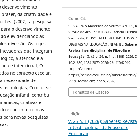
 desenvolvimento
prazer, da criatividade e
Como Citar
ckesi (2002), a pesquisa
SILVA, Ítalo Anderson de Souza; SANTOS, K
 para o desenvolvimento
Vitória de Araujo; MORAIS, Isabela Cristin
tando e evidenciando as
Santos de. O USO DA LUDICIDADE E DOS 
les diversão. Os jogos
DIGITAIS NA EDUCAÇÃO INFANTIL.
Sabere
 inovadoras que integram
Revista interdisciplinar de Filosofia e
Educação
,
[S. l.]
, v. 26, n. 1, p. EE05, 2026. 
 lógico, a atenção e a
10.21680/1984-3879.2026v26n1ID42919.
jada e intencional. O
Disponível em:
ados no contexto escolar,
https://periodicos.ufrn.br/saberes/article
 a necessidade de
2919. Acesso em: 7 ago. 2026.
 tecnologias. Conclui-se
Fomatos de Citação
ucação Infantil contribui
nâmicas, criativas e
do e coerente com as
Edição
os para novas pesquisas
v. 26 n. 1 (2026): Saberes: Revist
cas.
Interdisciplinar de Filosofia e
Educação