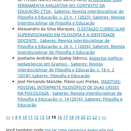
FERRAMENTA AVALIATIVA NO CONTEXTO DA
EDUCAÇÃO CTSA
,
Saberes: Revista interdisciplinar de
Filosofia e Educação: v. 23 n. 1 (2023): Saberes: Revista
Interdisciplinar de Filosofia e Educação
Alexsandro da Silva Marques,
O ESTÁGIO CURRICULAR
SUPERVISIONADO EM FILOSOFIA E A IDENTIDADE
DOCENTE
,
Saberes: Revista interdisciplinar de
Filosofia e Educação: v. 26 n. 1 (2026): Saberes: Revista
Interdisciplinar de Filosofia e Educação
Joselaine Andréia de Godoy Stênico,
Aspectos político-
pedagógicos em Gramsci
,
Saberes: Revista
interdisciplinar de Filosofia e Educação: v. 18 n. 2
(2018): Saberes: Filosofia e Educação
José Fernando Manzke, Flávio Luiz Freitas,
VIGOTSKI:
POSSÍVEL INTERPRETE FILOSÓFICO DE DUAS CRISES
NA PSICOLOGIA
,
Saberes: Revista interdisciplinar de
Filosofia e Educação: n. 14 (2016): Saberes: Filosofia e
Educação
<<
<
8
9
10
11
12
13
14
15
16
17
18
19
20
21
22
>
>>
Você também pode
iniciar uma pesquisa avançada por