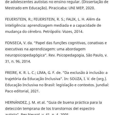
de adolescentes autistas no ensino regular. (Dissertação de
Mestrado em Educação). Piracicaba: UNI MEP, 2020.
FEUERSTEIN, R.; FEUERSTEIN, R. S.; FALIK, L. H. Além da
inteligência: aprendizagem mediada e a capacidade de
mudança do cérebro. Petrópolis: Vozes, 2014.
FONSECA, V. da. “Papel das funções cognitivas, conativas e
executivas na aprendizagem: uma abordagem
neuropsicopedagógica”. Rev. Psicopedagogia, São Paulo, v.
31, n. 96, 2014.
FREIRE, K. R. L. C.; LIMA, G. F. de. “Da exclusão à inclusão: a
trajetória da Educação Inclusiva”. In: SOUZA, I. V. de (org.).
Educação Inclusiva no Brasil: legislação e contextos. Jundiaí:
Paco editorial, 2021.
HERNÁNDEZ, J. M. et al. “Guia de buena práctica para la
detección temprana de los transtornos del espectro
autista”. Rev Neurol, v. 41, n. 4, 2005.