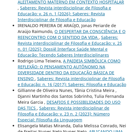
ALEITAMENTO MATERNO EM CONTEXTO HOSPITALAR
,
Saberes: Revista interdisciplinar de Filosofia e
Educação: v. 26 n. 1 (2026): Saberes: Revista
Interdisciplinar de Filosofia e Educação
IRENALDO PEREIRA DE ARAÚJO, Jonas Periarde de
Araújo Raimundo,
O DESPERTAR DA CONSCIÊNCIA E O
REENCONTRO COM O SENTIDO DA VIDA
,
Saberes:
Revista interdisciplinar de Filosofia e Educação: v. 25
n. 01 (2025): Dossiê Interface Saúde Mental e
Educação: Tecendo Saberes Interdisciplinares
Rodrigo Lima Teixeira,
A PAIDEIA SIMBÓLICA COMO
REFLEXÃO: O PENSAMENTO AUTÔNOMO NA
DIVERSIDADE DENTRO DA EDUCAÇÃO BÁSICA DE
ENSINO
,
Saberes: Revista interdisciplinar de Filosofia
e Educação: n. 16 (2017): Saberes: Filosofia e Educação
Gillianne de Oliveira Nunes, Tânia Cristina Meira ,
Djanni Martinho dos Santos Sobrinho, Tulia Fernanda
Meira Garcia ,
DESAFIOS E POSSIBILIDADES DO USO
DAS TICS
,
Saberes: Revista interdisciplinar de
Filosofia e Educação: v. 23 n. 2 (2023): Número
Especial: Filosofia da Linguagem
Elisangela Matias Miranda, Dalia Melissa Conrado, Nei
de Freitas Nunes Neto Nunes Neto,
APLICANDO UMA