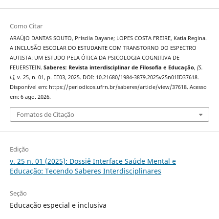
Como Citar
ARAÚJO DANTAS SOUTO, Priscila Dayane; LOPES COSTA FREIRE, Katia Regina.
A INCLUSÃO ESCOLAR DO ESTUDANTE COM TRANSTORNO DO ESPECTRO
AUTISTA: UM ESTUDO PELA ÓTICA DA PSICOLOGIA COGNITIVA DE
FEUERSTEIN.
Saberes: Revista interdisciplinar de Filosofia e Educação
,
[S.
l.]
, v. 25, n. 01, p. EE03, 2025. DOI: 10.21680/1984-3879.2025v25n01ID37618.
Disponível em: https://periodicos.ufrn.br/saberes/article/view/37618. Acesso
em: 6 ago. 2026.
Fomatos de Citação
Edição
v. 25 n. 01 (2025): Dossiê Interface Saúde Mental e
Educação: Tecendo Saberes Interdisciplinares
Seção
Educação especial e inclusiva