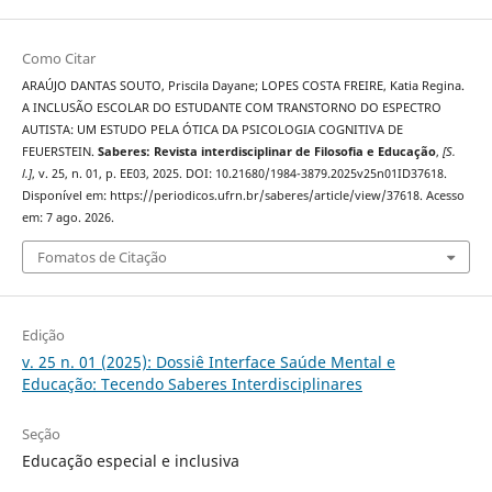
Como Citar
ARAÚJO DANTAS SOUTO, Priscila Dayane; LOPES COSTA FREIRE, Katia Regina.
A INCLUSÃO ESCOLAR DO ESTUDANTE COM TRANSTORNO DO ESPECTRO
AUTISTA: UM ESTUDO PELA ÓTICA DA PSICOLOGIA COGNITIVA DE
FEUERSTEIN.
Saberes: Revista interdisciplinar de Filosofia e Educação
,
[S.
l.]
, v. 25, n. 01, p. EE03, 2025. DOI: 10.21680/1984-3879.2025v25n01ID37618.
Disponível em: https://periodicos.ufrn.br/saberes/article/view/37618. Acesso
em: 7 ago. 2026.
Fomatos de Citação
Edição
v. 25 n. 01 (2025): Dossiê Interface Saúde Mental e
Educação: Tecendo Saberes Interdisciplinares
Seção
Educação especial e inclusiva