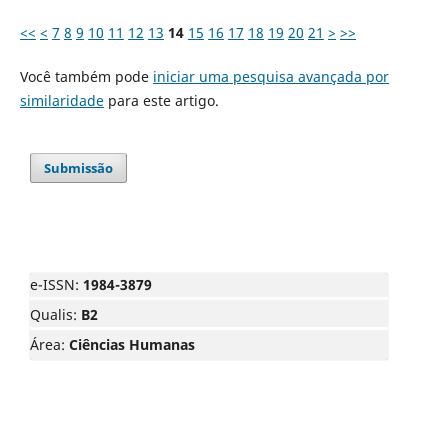
<<
<
7
8
9
10
11
12
13
14
15
16
17
18
19
20
21
>
>>
Você também pode
iniciar uma pesquisa avançada por
similaridade
para este artigo.
Submissão
e-ISSN:
1984-3879
Qualis:
B2
Área:
Ciências Humanas