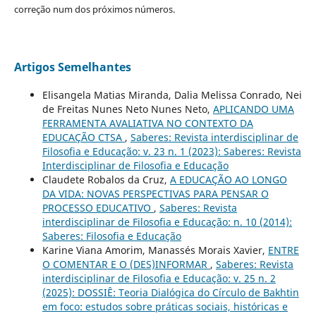
correção num dos próximos números.
Artigos Semelhantes
Elisangela Matias Miranda, Dalia Melissa Conrado, Nei
de Freitas Nunes Neto Nunes Neto,
APLICANDO UMA
FERRAMENTA AVALIATIVA NO CONTEXTO DA
EDUCAÇÃO CTSA
,
Saberes: Revista interdisciplinar de
Filosofia e Educação: v. 23 n. 1 (2023): Saberes: Revista
Interdisciplinar de Filosofia e Educação
Claudete Robalos da Cruz,
A EDUCAÇÃO AO LONGO
DA VIDA: NOVAS PERSPECTIVAS PARA PENSAR O
PROCESSO EDUCATIVO
,
Saberes: Revista
interdisciplinar de Filosofia e Educação: n. 10 (2014):
Saberes: Filosofia e Educação
Karine Viana Amorim, Manassés Morais Xavier,
ENTRE
O COMENTAR E O (DES)INFORMAR
,
Saberes: Revista
interdisciplinar de Filosofia e Educação: v. 25 n. 2
(2025): DOSSIÊ: Teoria Dialógica do Círculo de Bakhtin
em foco: estudos sobre práticas sociais, históricas e