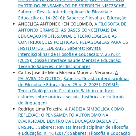
PARTIR DO PENSAMENTO DE FRIEDRICH NIETZSCHE
,
Saberes: Revista interdisciplinar de Filosofia e
Educação: n. 14 (2016): Saberes: Filosofia e Educação
ANGELICA ANTONECHEN COLOMBO,
A FILOSOFIA DE
ANTONIO GRAMSCI, AS BASES CONCEITUAIS DA
EDUCAÇÃO PROFISSIONAL E TECNOLÓGICA E AS
CONTRIBUIÇÕES POLÍTICAS E PEDAGÓGICAS PARA OS
INSTITUTOS FEDERAIS
,
Saberes: Revista
interdisciplinar de Filosofia e Educação: v. 25 n. 01
(2025): Dossiê Interface Saúde Mental e Educação:
Tecendo Saberes Interdisciplinares
Carlos José de Melo Moreira Moreira, Verônica,
A
PALAVRA DO OUTRO
,
Saberes: Revista interdisciplinar
de Filosofia e Educação: v. 25 n. 2 (2025): DOSSIÊ:
Teoria Dialógica do Círculo de Bakhtin em foco:
estudos sobre práticas sociais, históricas e culturais
de linguagem
Rodrigo Lima Teixeira,
A PAIDEIA SIMBÓLICA COMO
REFLEXÃO: O PENSAMENTO AUTÔNOMO NA
DIVERSIDADE DENTRO DA EDUCAÇÃO BÁSICA DE
ENSINO
,
Saberes: Revista interdisciplinar de Filosofia
e Educação: n. 16 (2017): Saberes: Filosofia e Educação