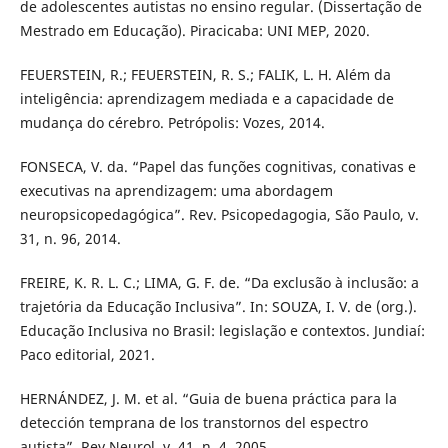
de adolescentes autistas no ensino regular. (Dissertação de
Mestrado em Educação). Piracicaba: UNI MEP, 2020.
FEUERSTEIN, R.; FEUERSTEIN, R. S.; FALIK, L. H. Além da
inteligência: aprendizagem mediada e a capacidade de
mudança do cérebro. Petrópolis: Vozes, 2014.
FONSECA, V. da. “Papel das funções cognitivas, conativas e
executivas na aprendizagem: uma abordagem
neuropsicopedagógica”. Rev. Psicopedagogia, São Paulo, v.
31, n. 96, 2014.
FREIRE, K. R. L. C.; LIMA, G. F. de. “Da exclusão à inclusão: a
trajetória da Educação Inclusiva”. In: SOUZA, I. V. de (org.).
Educação Inclusiva no Brasil: legislação e contextos. Jundiaí:
Paco editorial, 2021.
HERNÁNDEZ, J. M. et al. “Guia de buena práctica para la
detección temprana de los transtornos del espectro
autista”. Rev Neurol, v. 41, n. 4, 2005.