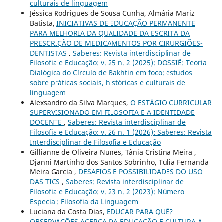
culturais de linguagem
Jéssica Rodrigues de Sousa Cunha, Almária Mariz
Batista,
INICIATIVAS DE EDUCAÇÃO PERMANENTE
PARA MELHORIA DA QUALIDADE DA ESCRITA DA
PRESCRIÇÃO DE MEDICAMENTOS POR CIRURGIÕES-
DENTISTAS
,
Saberes: Revista interdisciplinar de
Filosofia e Educação: v. 25 n. 2 (2025): DOSSIÊ: Teoria
Dialógica do Círculo de Bakhtin em foco: estudos
sobre práticas sociais, históricas e culturais de
linguagem
Alexsandro da Silva Marques,
O ESTÁGIO CURRICULAR
SUPERVISIONADO EM FILOSOFIA E A IDENTIDADE
DOCENTE
,
Saberes: Revista interdisciplinar de
Filosofia e Educação: v. 26 n. 1 (2026): Saberes: Revista
Interdisciplinar de Filosofia e Educação
Gillianne de Oliveira Nunes, Tânia Cristina Meira ,
Djanni Martinho dos Santos Sobrinho, Tulia Fernanda
Meira Garcia ,
DESAFIOS E POSSIBILIDADES DO USO
DAS TICS
,
Saberes: Revista interdisciplinar de
Filosofia e Educação: v. 23 n. 2 (2023): Número
Especial: Filosofia da Linguagem
Luciana da Costa Dias,
EDUCAR PARA QUÊ?
OBSERVAÇÕES ACERCA DA EDUCAÇÃO E CULTURA A