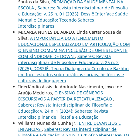
Santos da Silva,
PROMOÇÃO DA SAÚDE MENTAL NA
ESCOLA
,
Saberes: Revista interdisciplinar de Filosofia
e Educação: v. 25 n. 01 (2025): Dossiê Interface Saúde
Mental e Educação: Tecendo Saberes
Interdisciplinares
MICARLA NUNES DE ABREU, Linda Carter Souza da
Silva,
A IMPORTÂNCIA DO ATENDIMENTO
EDUCACIONAL ESPECIALIZADO EM ARTICULAÇÃO COM
O ENSINO COMUM NA INCLUSÃO DE UM ESTUDANTE
COM SÍNDROME DE DOWN
,
Saberes: Revista
interdisciplinar de Filosofia e Educação: v. 25 n. 2
(2025): DOSSIÊ: Teoria Dialógica do Círculo de Bakhtin
em foco: estudos sobre práticas sociais, históricas e
culturais de linguagem
Ilderlândio Assis de Andrade Nascimento, Joyce de
Araújo Medeiros,
O ENSINO DE GÊNEROS
DISCURSIVOS A PARTIR DA RETEXTUALIZAÇÃO
,
Saberes: Revista interdisciplinar de Filosofia e
Educação: v. 24 n. 1 (2024): Saberes: Revista
Interdisciplinar de Filosofia e Educação.
Williams Nunes da Cunha Jr.,
ENTRE DEVANEIOS E
INFÂNCIAS
,
Saberes: Revista interdisciplinar de
Filosofia e Educação: v. 24 n. 1 (2024): Saberes: Revista