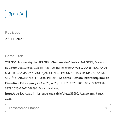
PDF/A
Publicado
23-11-2025
Como Citar
TOLEDO, Miguel Águila; PEREIRA, Charlene de Oliveira; TARGINO, Marcos
Eduardo dos Santos; COSTA, Raphael Raniere de Oliveira. CONSTRUÇÃO DE
UM PROGRAMA DE SIMULAÇÃO CLÍNICA EM UM CURSO DE MEDICINA DO
SERTÃO PARAIBANO : ESTUDO PILOTO.
Saberes: Revista interdisciplinar de
Filosofia e Educação
,
[S. l.]
, v. 25, n. 2, p. ETE01, 2025. DOI: 10.21680/1984-
3879.2025v25n2ID38596. Disponível em:
https://periodicos.ufrn.br/saberes/article/view/38596. Acesso em: 9 ago.
2026.
Fomatos de Citação