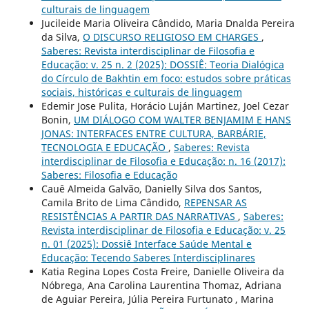
culturais de linguagem
Jucileide Maria Oliveira Cândido, Maria Dnalda Pereira
da Silva,
O DISCURSO RELIGIOSO EM CHARGES
,
Saberes: Revista interdisciplinar de Filosofia e
Educação: v. 25 n. 2 (2025): DOSSIÊ: Teoria Dialógica
do Círculo de Bakhtin em foco: estudos sobre práticas
sociais, históricas e culturais de linguagem
Edemir Jose Pulita, Horácio Luján Martinez, Joel Cezar
Bonin,
UM DIÁLOGO COM WALTER BENJAMIM E HANS
JONAS: INTERFACES ENTRE CULTURA, BARBÁRIE,
TECNOLOGIA E EDUCAÇÃO
,
Saberes: Revista
interdisciplinar de Filosofia e Educação: n. 16 (2017):
Saberes: Filosofia e Educação
Cauê Almeida Galvão, Danielly Silva dos Santos,
Camila Brito de Lima Cândido,
REPENSAR AS
RESISTÊNCIAS A PARTIR DAS NARRATIVAS
,
Saberes:
Revista interdisciplinar de Filosofia e Educação: v. 25
n. 01 (2025): Dossiê Interface Saúde Mental e
Educação: Tecendo Saberes Interdisciplinares
Katia Regina Lopes Costa Freire, Danielle Oliveira da
Nóbrega, Ana Carolina Laurentina Thomaz, Adriana
de Aguiar Pereira, Júlia Pereira Furtunato , Marina