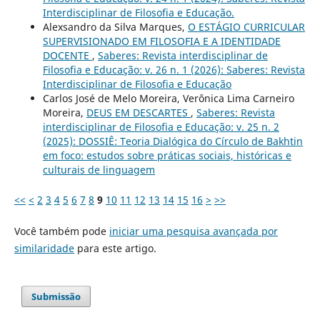
Interdisciplinar de Filosofia e Educação.
Alexsandro da Silva Marques,
O ESTÁGIO CURRICULAR
SUPERVISIONADO EM FILOSOFIA E A IDENTIDADE
DOCENTE
,
Saberes: Revista interdisciplinar de
Filosofia e Educação: v. 26 n. 1 (2026): Saberes: Revista
Interdisciplinar de Filosofia e Educação
Carlos José de Melo Moreira, Verônica Lima Carneiro
Moreira,
DEUS EM DESCARTES
,
Saberes: Revista
interdisciplinar de Filosofia e Educação: v. 25 n. 2
(2025): DOSSIÊ: Teoria Dialógica do Círculo de Bakhtin
em foco: estudos sobre práticas sociais, históricas e
culturais de linguagem
<<
<
2
3
4
5
6
7
8
9
10
11
12
13
14
15
16
>
>>
Você também pode
iniciar uma pesquisa avançada por
similaridade
para este artigo.
Submissão