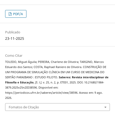
PDF/A
Publicado
23-11-2025
Como Citar
TOLEDO, Miguel Águila; PEREIRA, Charlene de Oliveira; TARGINO, Marcos
Eduardo dos Santos; COSTA, Raphael Raniere de Oliveira. CONSTRUÇÃO DE
UM PROGRAMA DE SIMULAÇÃO CLÍNICA EM UM CURSO DE MEDICINA DO
SERTÃO PARAIBANO : ESTUDO PILOTO.
Saberes: Revista interdisciplinar de
Filosofia e Educação
,
[S. l.]
, v. 25, n. 2, p. ETE01, 2025. DOI: 10.21680/1984-
3879.2025v25n2ID38596. Disponível em:
https://periodicos.ufrn.br/saberes/article/view/38596. Acesso em: 9 ago.
2026.
Fomatos de Citação