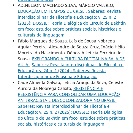
ADINELSON MACHADO SILVA, MÁRCIO VALERIO,
EDUCAÇÃO EM TEMPOS DE CRISE
,
Saberes: Revista
interdisciplinar de Filosofia e Educação: v. 25 n. 2
(2025): DOSSIÊ: Teoria Dialógica do Círculo de Bakhtin
em foco: estudos sobre práticas sociais, históricas e
culturais de linguagem
Fábio Marques de Souza, Laís de Sousa Nóbrega
Aguiar Pereira, Alexandre de Souza Cruz, Inácio Hélio
Moreira do Nascimento, Déborah Letícia Ferreira de
Sousa,
EXPLORANDO A CULTURA DIGITAL NA SALA DE
AULA
,
Saberes: Revista interdisciplinar de Filosofia e
Educação: v. 24 n. 1 (2024): Saberes: Revista
Interdisciplinar de Filosofia e Educação.
Cauê Almeida Galvão, Letícia Araújo da Silva, Celeste
Aurora da Nóbrega Calixto,
RESISTÊNCIA E
REEXISTÊNCIA PARA CONSOLIDAR UMA EDUCAÇÃO
ANTIRRACISTA E DESCOLONIZADORA NO BRASIL
,
Saberes: Revista interdisciplinar de Filosofia e
Educação: v. 25 n. 2 (2025): DOSSIÊ: Teoria Dialógica
do Círculo de Bakhtin em foco: estudos sobre práticas
sociais, históricas e culturais de linguagem