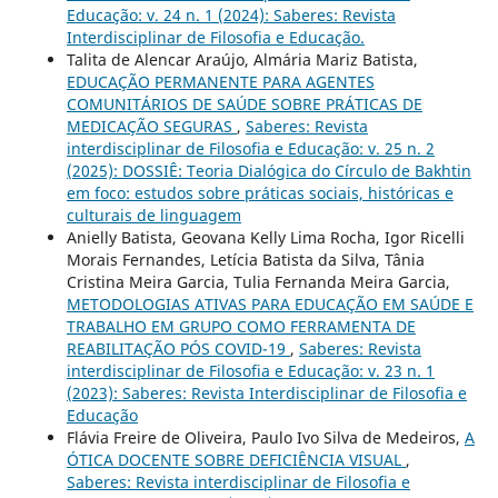
Educação: v. 24 n. 1 (2024): Saberes: Revista
Interdisciplinar de Filosofia e Educação.
Talita de Alencar Araújo, Almária Mariz Batista,
EDUCAÇÃO PERMANENTE PARA AGENTES
COMUNITÁRIOS DE SAÚDE SOBRE PRÁTICAS DE
MEDICAÇÃO SEGURAS
,
Saberes: Revista
interdisciplinar de Filosofia e Educação: v. 25 n. 2
(2025): DOSSIÊ: Teoria Dialógica do Círculo de Bakhtin
em foco: estudos sobre práticas sociais, históricas e
culturais de linguagem
Anielly Batista, Geovana Kelly Lima Rocha, Igor Ricelli
Morais Fernandes, Letícia Batista da Silva, Tânia
Cristina Meira Garcia, Tulia Fernanda Meira Garcia,
METODOLOGIAS ATIVAS PARA EDUCAÇÃO EM SAÚDE E
TRABALHO EM GRUPO COMO FERRAMENTA DE
REABILITAÇÃO PÓS COVID-19
,
Saberes: Revista
interdisciplinar de Filosofia e Educação: v. 23 n. 1
(2023): Saberes: Revista Interdisciplinar de Filosofia e
Educação
Flávia Freire de Oliveira, Paulo Ivo Silva de Medeiros,
A
ÓTICA DOCENTE SOBRE DEFICIÊNCIA VISUAL
,
Saberes: Revista interdisciplinar de Filosofia e