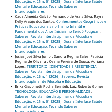
Educação: v. 25 n. 01 (2025): Dossiê Interface Saúde
Mental e Educação: Tecendo Saberes
Interdisciplinares
Cauê Almeida Galvão, Fernando de Assis Silva, Rayra
Kelly Araújo dos Santos,
Conhecimentos Geográficos e
Práticas Educacionais no Ensino Infantil e
Fundamental dos Anos Iniciais no Seridó Potiguar
,
Saberes: Revista interdisciplinar de Filosofia e
Educação: v. 25 n. 01 (2025): Dossiê Interface Saúde
Mental e Educação: Tecendo Saberes
Interdisciplinares
Josias José Silva Junior, Sandra Regina Sales, Patricia
Regina de Oliveira , Ozana Pereira de Sousa, Adriana
Lopes,
TERRITÓRIO, IDENTIDADE E RESISTÊNCIA
,
Saberes: Revista interdisciplinar de Filosofia e
Educação: v. 26 n. 1 (2026): Saberes: Revista
Interdisciplinar de Filosofia e Educação
Erika Giacometti Rocha Berribili, Luiz Roberto Gomes,
TECNOLOGIA, EDUCAÇÃO E PERSONALIDADE
,
Saberes: Revista interdisciplinar de Filosofia e
Educação: v. 25 n. 01 (2025): Dossiê Interface Saúde
Mental e Educação: Tecendo Saberes
Interdisciplinares