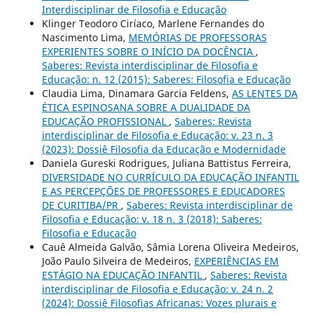
Interdisciplinar de Filosofia e Educação
Klinger Teodoro Ciríaco, Marlene Fernandes do
Nascimento Lima,
MEMÓRIAS DE PROFESSORAS
EXPERIENTES SOBRE O INÍCIO DA DOCÊNCIA
,
Saberes: Revista interdisciplinar de Filosofia e
Educação: n. 12 (2015): Saberes: Filosofia e Educação
Claudia Lima, Dinamara Garcia Feldens,
AS LENTES DA
ÉTICA ESPINOSANA SOBRE A DUALIDADE DA
EDUCAÇÃO PROFISSIONAL
,
Saberes: Revista
interdisciplinar de Filosofia e Educação: v. 23 n. 3
(2023): Dossiê Filosofia da Educação e Modernidade
Daniela Gureski Rodrigues, Juliana Battistus Ferreira,
DIVERSIDADE NO CURRÍCULO DA EDUCAÇÃO INFANTIL
E AS PERCEPÇÕES DE PROFESSORES E EDUCADORES
DE CURITIBA/PR
,
Saberes: Revista interdisciplinar de
Filosofia e Educação: v. 18 n. 3 (2018): Saberes:
Filosofia e Educação
Cauê Almeida Galvão, Sâmia Lorena Oliveira Medeiros,
João Paulo Silveira de Medeiros,
EXPERIÊNCIAS EM
ESTÁGIO NA EDUCAÇÃO INFANTIL
,
Saberes: Revista
interdisciplinar de Filosofia e Educação: v. 24 n. 2
(2024): Dossiê Filosofias Africanas: Vozes plurais e