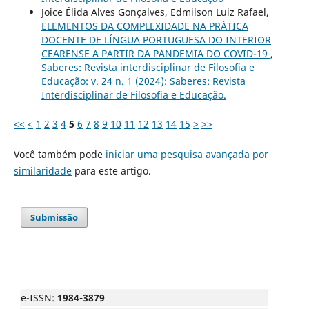
Joice Élida Alves Gonçalves, Edmilson Luiz Rafael,
ELEMENTOS DA COMPLEXIDADE NA PRÁTICA
DOCENTE DE LÍNGUA PORTUGUESA DO INTERIOR
CEARENSE A PARTIR DA PANDEMIA DO COVID-19
,
Saberes: Revista interdisciplinar de Filosofia e
Educação: v. 24 n. 1 (2024): Saberes: Revista
Interdisciplinar de Filosofia e Educação.
<<
<
1
2
3
4
5
6
7
8
9
10
11
12
13
14
15
>
>>
Você também pode
iniciar uma pesquisa avançada por
similaridade
para este artigo.
Submissão
e-ISSN:
1984-3879