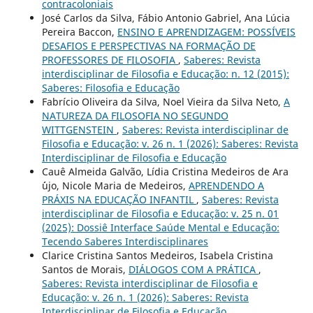
contracoloniais
José Carlos da Silva, Fábio Antonio Gabriel, Ana Lúcia
Pereira Baccon,
ENSINO E APRENDIZAGEM: POSSÍVEIS
DESAFIOS E PERSPECTIVAS NA FORMAÇÃO DE
PROFESSORES DE FILOSOFIA
,
Saberes: Revista
interdisciplinar de Filosofia e Educação: n. 12 (2015):
Saberes: Filosofia e Educação
Fabrício Oliveira da Silva, Noel Vieira da Silva Neto,
A
NATUREZA DA FILOSOFIA NO SEGUNDO
WITTGENSTEIN
,
Saberes: Revista interdisciplinar de
Filosofia e Educação: v. 26 n. 1 (2026): Saberes: Revista
Interdisciplinar de Filosofia e Educação
Cauê Almeida Galvão, Lídia Cristina Medeiros de Ara
´´ujo, Nicole Maria de Medeiros,
APRENDENDO A
PRÁXIS NA EDUCAÇÃO INFANTIL
,
Saberes: Revista
interdisciplinar de Filosofia e Educação: v. 25 n. 01
(2025): Dossiê Interface Saúde Mental e Educação:
Tecendo Saberes Interdisciplinares
Clarice Cristina Santos Medeiros, Isabela Cristina
Santos de Morais,
DIÁLOGOS COM A PRÁTICA
,
Saberes: Revista interdisciplinar de Filosofia e
Educação: v. 26 n. 1 (2026): Saberes: Revista
Interdisciplinar de Filosofia e Educação