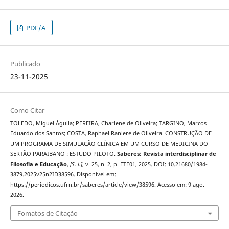
PDF/A
Publicado
23-11-2025
Como Citar
TOLEDO, Miguel Águila; PEREIRA, Charlene de Oliveira; TARGINO, Marcos
Eduardo dos Santos; COSTA, Raphael Raniere de Oliveira. CONSTRUÇÃO DE
UM PROGRAMA DE SIMULAÇÃO CLÍNICA EM UM CURSO DE MEDICINA DO
SERTÃO PARAIBANO : ESTUDO PILOTO.
Saberes: Revista interdisciplinar de
Filosofia e Educação
,
[S. l.]
, v. 25, n. 2, p. ETE01, 2025. DOI: 10.21680/1984-
3879.2025v25n2ID38596. Disponível em:
https://periodicos.ufrn.br/saberes/article/view/38596. Acesso em: 9 ago.
2026.
Fomatos de Citação