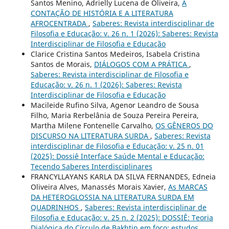
Santos Menino, Adrielly Lucena de Oliveira,
A
CONTAÇÃO DE HISTÓRIA E A LITERATURA
AFROCENTRADA
,
Saberes: Revista interdisciplinar de
Filosofia e Educação: v. 26 n. 1 (2026): Saberes: Revista
Interdisciplinar de Filosofia e Educação
Clarice Cristina Santos Medeiros, Isabela Cristina
Santos de Morais,
DIÁLOGOS COM A PRÁTICA
,
Saberes: Revista interdisciplinar de Filosofia e
Educação: v. 26 n. 1 (2026): Saberes: Revista
Interdisciplinar de Filosofia e Educação
Macileide Rufino Silva, Agenor Leandro de Sousa
Filho, Maria Rerbelânia de Souza Pereira Pereira,
Martha Milene Fontenelle Carvalho,
OS GÊNEROS DO
DISCURSO NA LITERATURA SURDA
,
Saberes: Revista
interdisciplinar de Filosofia e Educação: v. 25 n. 01
(2025): Dossiê Interface Saúde Mental e Educação:
Tecendo Saberes Interdisciplinares
FRANCYLLAYANS KARLA DA SILVA FERNANDES, Edneia
Oliveira Alves, Manassés Morais Xavier,
As MARCAS
DA HETEROGLOSSIA NA LITERATURA SURDA EM
QUADRINHOS
,
Saberes: Revista interdisciplinar de
Filosofia e Educação: v. 25 n. 2 (2025): DOSSIÊ: Teoria
Dialógica do Círculo de Bakhtin em foco: estudos