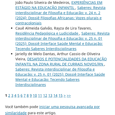
João Paulo Silveira de Medeiros,
EXPERIÊNCIAS EM
ESTÁGIO NA EDUCAÇÃO INFANTIL
,
Saberes: Revista
interdisciplinar de Filosofia e Educação: v. 24 n. 2
(2024): Dossiê Filosofias Africanas: Vozes plurais e
contracoloniais
Cauê Almeida Galvão, Rayza de Lira Tavares,
Residência Pedagógica e Ludicidade
,
Saberes: Revista
interdisciplinar de Filosofia e Educação: v. 25 n. 01
(2025): Dossiê Interface Saúde Mental e Educação:
Tecendo Saberes Interdisciplinares
Jarielly de Melo Dantas, Arthur Cassio de Oliveira
Vieira,
DESAFIOS E POTENCIALIDADES DA EDUCAÇÃO
INFANTIL NA ZONA RURAL DE CURRAIS NOVOS/RN
,
Saberes: Revista interdisciplinar de Filosofia e
Educação: v. 25 n. 01 (2025): Dossiê Interface Saúde
Mental e Educação: Tecendo Saberes
Interdisciplinares
1
2
3
4
5
6
7
8
9
10
11
12
13
14
15
>
>>
Você também pode
iniciar uma pesquisa avançada por
similaridade
para este artigo.