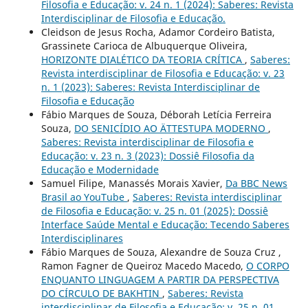
Filosofia e Educação: v. 24 n. 1 (2024): Saberes: Revista
Interdisciplinar de Filosofia e Educação.
Cleidson de Jesus Rocha, Adamor Cordeiro Batista,
Grassinete Carioca de Albuquerque Oliveira,
HORIZONTE DIALÉTICO DA TEORIA CRÍTICA
,
Saberes:
Revista interdisciplinar de Filosofia e Educação: v. 23
n. 1 (2023): Saberes: Revista Interdisciplinar de
Filosofia e Educação
Fábio Marques de Souza, Déborah Letícia Ferreira
Souza,
DO SENICÍDIO AO ÄTTESTUPA MODERNO
,
Saberes: Revista interdisciplinar de Filosofia e
Educação: v. 23 n. 3 (2023): Dossiê Filosofia da
Educação e Modernidade
Samuel Filipe, Manassés Morais Xavier,
Da BBC News
Brasil ao YouTube
,
Saberes: Revista interdisciplinar
de Filosofia e Educação: v. 25 n. 01 (2025): Dossiê
Interface Saúde Mental e Educação: Tecendo Saberes
Interdisciplinares
Fábio Marques de Souza, Alexandre de Souza Cruz ,
Ramon Fagner de Queiroz Macedo Macedo,
O CORPO
ENQUANTO LINGUAGEM A PARTIR DA PERSPECTIVA
DO CÍRCULO DE BAKHTIN
,
Saberes: Revista
interdisciplinar de Filosofia e Educação: v. 25 n. 01