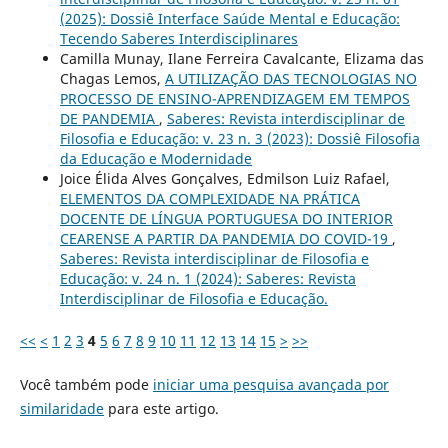
(2025): Dossiê Interface Saúde Mental e Educação:
Tecendo Saberes Interdisciplinares
Camilla Munay, Ilane Ferreira Cavalcante, Elizama das
Chagas Lemos,
A UTILIZAÇÃO DAS TECNOLOGIAS NO
PROCESSO DE ENSINO-APRENDIZAGEM EM TEMPOS
DE PANDEMIA
,
Saberes: Revista interdisciplinar de
Filosofia e Educação: v. 23 n. 3 (2023): Dossiê Filosofia
da Educação e Modernidade
Joice Élida Alves Gonçalves, Edmilson Luiz Rafael,
ELEMENTOS DA COMPLEXIDADE NA PRÁTICA
DOCENTE DE LÍNGUA PORTUGUESA DO INTERIOR
CEARENSE A PARTIR DA PANDEMIA DO COVID-19
,
Saberes: Revista interdisciplinar de Filosofia e
Educação: v. 24 n. 1 (2024): Saberes: Revista
Interdisciplinar de Filosofia e Educação.
<<
<
1
2
3
4
5
6
7
8
9
10
11
12
13
14
15
>
>>
Você também pode
iniciar uma pesquisa avançada por
similaridade
para este artigo.