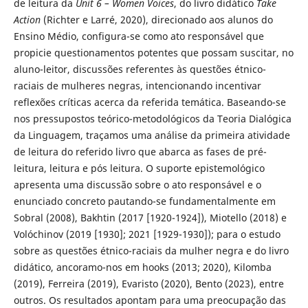
de leitura da
Unit 6 – Women Voices
, do livro didático
Take
Action
(Richter e Larré, 2020), direcionado aos alunos do
Ensino Médio, configura-se como ato responsável que
propicie questionamentos potentes que possam suscitar, no
aluno-leitor, discussões referentes às questões étnico-
raciais de mulheres negras, intencionando incentivar
reflexões críticas acerca da referida temática. Baseando-se
nos pressupostos teórico-metodológicos da Teoria Dialógica
da Linguagem, traçamos uma análise da primeira atividade
de leitura do referido livro que abarca as fases de pré-
leitura, leitura e pós leitura. O suporte epistemológico
apresenta uma discussão sobre o ato responsável e o
enunciado concreto pautando-se fundamentalmente em
Sobral (2008), Bakhtin (2017 [1920-1924]), Miotello (2018) e
Volóchinov (2019 [1930]; 2021 [1929-1930]); para o estudo
sobre as questões étnico-raciais da mulher negra e do livro
didático, ancoramo-nos em hooks (2013; 2020), Kilomba
(2019), Ferreira (2019), Evaristo (2020), Bento (2023), entre
outros. Os resultados apontam para uma preocupação das