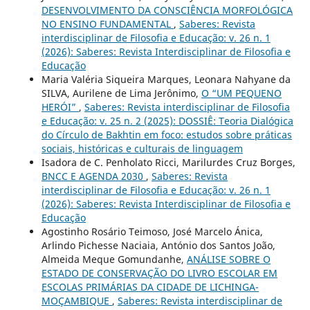
DESENVOLVIMENTO DA CONSCIÊNCIA MORFOLÓGICA
NO ENSINO FUNDAMENTAL
,
Saberes: Revista
interdisciplinar de Filosofia e Educação: v. 26 n. 1
(2026): Saberes: Revista Interdisciplinar de Filosofia e
Educação
Maria Valéria Siqueira Marques, Leonara Nahyane da
SILVA, Aurilene de Lima Jerônimo,
O “UM PEQUENO
HERÓI”
,
Saberes: Revista interdisciplinar de Filosofia
e Educação: v. 25 n. 2 (2025): DOSSIÊ: Teoria Dialógica
do Círculo de Bakhtin em foco: estudos sobre práticas
sociais, históricas e culturais de linguagem
Isadora de C. Penholato Ricci, Marilurdes Cruz Borges,
BNCC E AGENDA 2030
,
Saberes: Revista
interdisciplinar de Filosofia e Educação: v. 26 n. 1
(2026): Saberes: Revista Interdisciplinar de Filosofia e
Educação
Agostinho Rosário Teimoso, José Marcelo Ánica,
Arlindo Pichesse Naciaia, António dos Santos João,
Almeida Meque Gomundanhe,
ANÁLISE SOBRE O
ESTADO DE CONSERVAÇÃO DO LIVRO ESCOLAR EM
ESCOLAS PRIMÁRIAS DA CIDADE DE LICHINGA-
MOÇAMBIQUE
,
Saberes: Revista interdisciplinar de