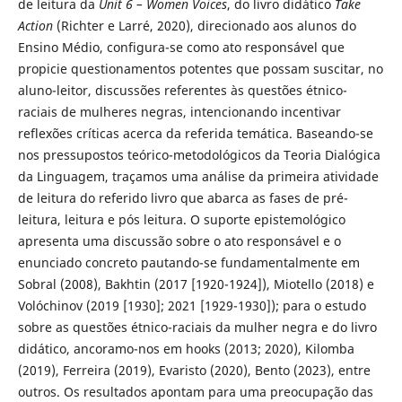
de leitura da
Unit 6 – Women Voices
, do livro didático
Take
Action
(Richter e Larré, 2020), direcionado aos alunos do
Ensino Médio, configura-se como ato responsável que
propicie questionamentos potentes que possam suscitar, no
aluno-leitor, discussões referentes às questões étnico-
raciais de mulheres negras, intencionando incentivar
reflexões críticas acerca da referida temática. Baseando-se
nos pressupostos teórico-metodológicos da Teoria Dialógica
da Linguagem, traçamos uma análise da primeira atividade
de leitura do referido livro que abarca as fases de pré-
leitura, leitura e pós leitura. O suporte epistemológico
apresenta uma discussão sobre o ato responsável e o
enunciado concreto pautando-se fundamentalmente em
Sobral (2008), Bakhtin (2017 [1920-1924]), Miotello (2018) e
Volóchinov (2019 [1930]; 2021 [1929-1930]); para o estudo
sobre as questões étnico-raciais da mulher negra e do livro
didático, ancoramo-nos em hooks (2013; 2020), Kilomba
(2019), Ferreira (2019), Evaristo (2020), Bento (2023), entre
outros. Os resultados apontam para uma preocupação das