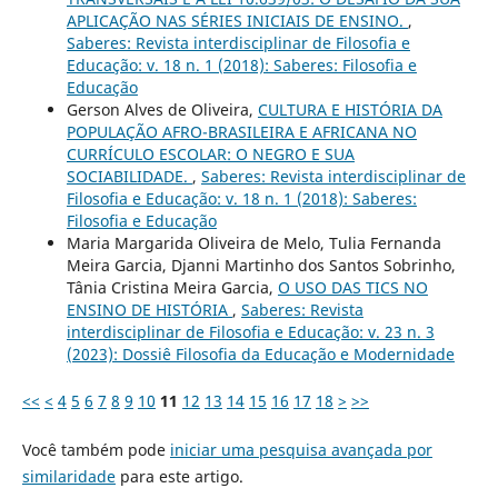
APLICAÇÃO NAS SÉRIES INICIAIS DE ENSINO.
,
Saberes: Revista interdisciplinar de Filosofia e
Educação: v. 18 n. 1 (2018): Saberes: Filosofia e
Educação
Gerson Alves de Oliveira,
CULTURA E HISTÓRIA DA
POPULAÇÃO AFRO-BRASILEIRA E AFRICANA NO
CURRÍCULO ESCOLAR: O NEGRO E SUA
SOCIABILIDADE.
,
Saberes: Revista interdisciplinar de
Filosofia e Educação: v. 18 n. 1 (2018): Saberes:
Filosofia e Educação
Maria Margarida Oliveira de Melo, Tulia Fernanda
Meira Garcia, Djanni Martinho dos Santos Sobrinho,
Tânia Cristina Meira Garcia,
O USO DAS TICS NO
ENSINO DE HISTÓRIA
,
Saberes: Revista
interdisciplinar de Filosofia e Educação: v. 23 n. 3
(2023): Dossiê Filosofia da Educação e Modernidade
<<
<
4
5
6
7
8
9
10
11
12
13
14
15
16
17
18
>
>>
Você também pode
iniciar uma pesquisa avançada por
similaridade
para este artigo.