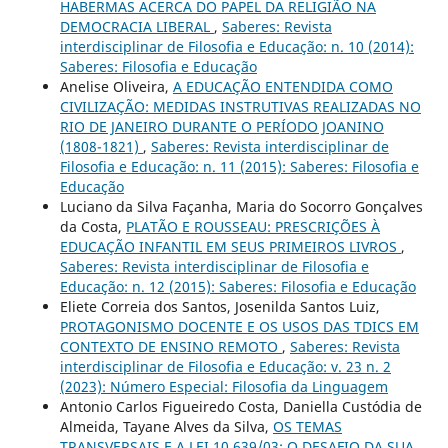
HABERMAS ACERCA DO PAPEL DA RELIGIÃO NA
DEMOCRACIA LIBERAL
,
Saberes: Revista
interdisciplinar de Filosofia e Educação: n. 10 (2014):
Saberes: Filosofia e Educação
Anelise Oliveira,
A EDUCAÇÃO ENTENDIDA COMO
CIVILIZAÇÃO: MEDIDAS INSTRUTIVAS REALIZADAS NO
RIO DE JANEIRO DURANTE O PERÍODO JOANINO
(1808-1821)
,
Saberes: Revista interdisciplinar de
Filosofia e Educação: n. 11 (2015): Saberes: Filosofia e
Educação
Luciano da Silva Façanha, Maria do Socorro Gonçalves
da Costa,
PLATÃO E ROUSSEAU: PRESCRIÇÕES À
EDUCAÇÃO INFANTIL EM SEUS PRIMEIROS LIVROS
,
Saberes: Revista interdisciplinar de Filosofia e
Educação: n. 12 (2015): Saberes: Filosofia e Educação
Eliete Correia dos Santos, Josenilda Santos Luiz,
PROTAGONISMO DOCENTE E OS USOS DAS TDICS EM
CONTEXTO DE ENSINO REMOTO
,
Saberes: Revista
interdisciplinar de Filosofia e Educação: v. 23 n. 2
(2023): Número Especial: Filosofia da Linguagem
Antonio Carlos Figueiredo Costa, Daniella Custódia de
Almeida, Tayane Alves da Silva,
OS TEMAS
TRANSVERSAIS E A LEI 10.639/03: O DESAFIO DA SUA