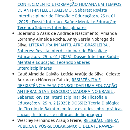
CONHECIMENTO E FORMAÇÃO HUMANA EM TEMPOS
DE ANTI-INTELECTUALISMO
,
Saberes: Revista
interdisciplinar de Filosofia e Educação: v. 25 n. 01
(2025): Dossiê Interface Saúde Mental e Educação:
Tecendo Saberes Interdisciplinares
Ilderlândio Assis de Andrade Nascimento, Amanda
Lorranny Almeida Rocha, Anny Sersia Nóbrega da
Silva,
LITERATURA INFANTIL AFRO-BRASILEIRA
,
Saberes: Revista interdisciplinar de Filosofia e
Educação: v. 25 n. 01 (2025): Dossiê Interface Saúde
Mental e Educação: Tecendo Saberes
Interdisciplinares
Cauê Almeida Galvão, Letícia Araújo da Silva, Celeste
Aurora da Nóbrega Calixto,
RESISTÊNCIA E
REEXISTÊNCIA PARA CONSOLIDAR UMA EDUCAÇÃO
ANTIRRACISTA E DESCOLONIZADORA NO BRASIL
,
Saberes: Revista interdisciplinar de Filosofia e
Educação: v. 25 n. 2 (2025): DOSSIÊ: Teoria Dialógica
do Círculo de Bakhtin em foco: estudos sobre práticas
sociais, históricas e culturais de linguagem
Wescley Fernandes Araujo Freire,
RELIGIÃO, ESFERA
PÚBLICA E PÓS-SECULARISMO: O DEBATE RAWLS-