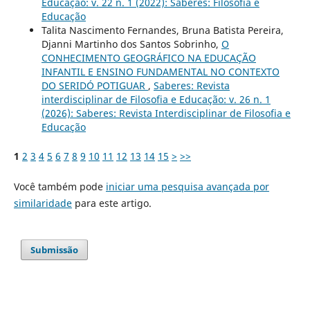
Educação: v. 22 n. 1 (2022): Saberes: Filosofia e
Educação
Talita Nascimento Fernandes, Bruna Batista Pereira,
Djanni Martinho dos Santos Sobrinho,
O
CONHECIMENTO GEOGRÁFICO NA EDUCAÇÃO
INFANTIL E ENSINO FUNDAMENTAL NO CONTEXTO
DO SERIDÓ POTIGUAR
,
Saberes: Revista
interdisciplinar de Filosofia e Educação: v. 26 n. 1
(2026): Saberes: Revista Interdisciplinar de Filosofia e
Educação
1
2
3
4
5
6
7
8
9
10
11
12
13
14
15
>
>>
Você também pode
iniciar uma pesquisa avançada por
similaridade
para este artigo.
Submissão