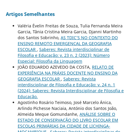
Artigos Semelhantes
Valéria Évelin Freitas de Souza, Tulia Fernanda Meira
Garcia, Tânia Cristina Meira Garcia, Djanni Martinho
dos Santos Sobrinho,
AS TDIC’S NO CONTEXTO DO
ENSINO REMOTO EMERGENCAL DA GEOGRAFIA
ESCOLAR
,
Saberes: Revista interdisciplinar de
Filosofia e Educação: v. 23 n. 2 (2023): Número
Especial: Filosofia da Linguagem
JOÃO EDUARDO AZEVEDO DA COSTA,
RELATO DE
EXPERIÊNCIA NA PRÁXIS DOCENTE NO ENSINO DA
GEOGRAFIA ESCOLAR
,
Saberes: Revista
interdisciplinar de Filosofia e Educação: v. 24 n. 1
(2024): Saberes: Revista Interdisciplinar de Filosofia e
Educação.
Agostinho Rosário Teimoso, José Marcelo Ánica,
Arlindo Pichesse Naciaia, António dos Santos João,
Almeida Meque Gomundanhe,
ANÁLISE SOBRE O
ESTADO DE CONSERVAÇÃO DO LIVRO ESCOLAR EM
ESCOLAS PRIMÁRIAS DA CIDADE DE LICHINGA-
MOÇAMBIQUE
,
Saberes: Revista interdisciplinar de