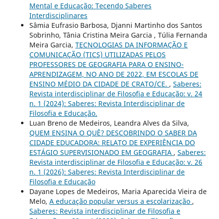
Mental e Educação: Tecendo Saberes
Interdisciplinares
Sâmia Eufrasio Barbosa, Djanni Martinho dos Santos
Sobrinho, Tânia Cristina Meira Garcia , Túlia Fernanda
Meira Garcia,
TECNOLOGIAS DA INFORMAÇÃO E
COMUNICAÇÃO (TICS) UTILIZADAS PELOS
PROFESSORES DE GEOGRAFIA PARA O ENSINO-
APRENDIZAGEM, NO ANO DE 2022, EM ESCOLAS DE
ENSINO MÉDIO DA CIDADE DE CRATO/CE.
,
Saberes:
Revista interdisciplinar de Filosofia e Educação: v. 24
n. 1 (2024): Saberes: Revista Interdisciplinar de
Filosofia e Educação.
Luan Breno de Medeiros, Leandra Alves da Silva,
QUEM ENSINA O QUÊ? DESCOBRINDO O SABER DA
CIDADE EDUCADORA: RELATO DE EXPERIÊNCIA DO
ESTÁGIO SUPERVISIONADO EM GEOGRAFIA
,
Saberes:
Revista interdisciplinar de Filosofia e Educação: v. 26
n. 1 (2026): Saberes: Revista Interdisciplinar de
Filosofia e Educação
Dayane Lopes de Medeiros, Maria Aparecida Vieira de
Melo,
A educação popular versus a escolarização
,
Saberes: Revista interdisciplinar de Filosofia e