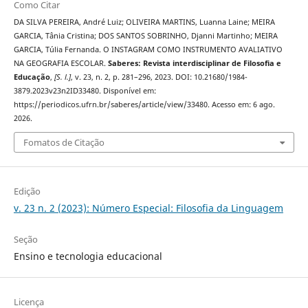
Como Citar
DA SILVA PEREIRA, André Luiz; OLIVEIRA MARTINS, Luanna Laine; MEIRA
GARCIA, Tânia Cristina; DOS SANTOS SOBRINHO, Djanni Martinho; MEIRA
GARCIA, Túlia Fernanda. O INSTAGRAM COMO INSTRUMENTO AVALIATIVO
NA GEOGRAFIA ESCOLAR.
Saberes: Revista interdisciplinar de Filosofia e
Educação
,
[S. l.]
, v. 23, n. 2, p. 281–296, 2023. DOI: 10.21680/1984-
3879.2023v23n2ID33480. Disponível em:
https://periodicos.ufrn.br/saberes/article/view/33480. Acesso em: 6 ago.
2026.
Fomatos de Citação
Edição
v. 23 n. 2 (2023): Número Especial: Filosofia da Linguagem
Seção
Ensino e tecnologia educacional
Licença