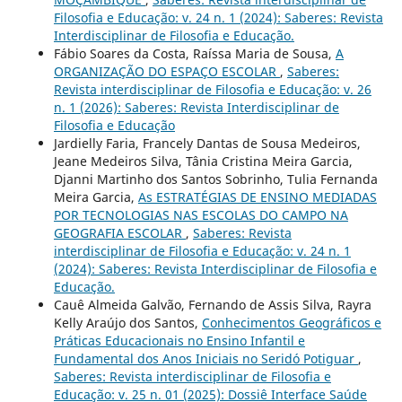
Filosofia e Educação: v. 24 n. 1 (2024): Saberes: Revista
Interdisciplinar de Filosofia e Educação.
Fábio Soares da Costa, Raíssa Maria de Sousa,
A
ORGANIZAÇÃO DO ESPAÇO ESCOLAR
,
Saberes:
Revista interdisciplinar de Filosofia e Educação: v. 26
n. 1 (2026): Saberes: Revista Interdisciplinar de
Filosofia e Educação
Jardielly Faria, Francely Dantas de Sousa Medeiros,
Jeane Medeiros Silva, Tânia Cristina Meira Garcia,
Djanni Martinho dos Santos Sobrinho, Tulia Fernanda
Meira Garcia,
As ESTRATÉGIAS DE ENSINO MEDIADAS
POR TECNOLOGIAS NAS ESCOLAS DO CAMPO NA
GEOGRAFIA ESCOLAR
,
Saberes: Revista
interdisciplinar de Filosofia e Educação: v. 24 n. 1
(2024): Saberes: Revista Interdisciplinar de Filosofia e
Educação.
Cauê Almeida Galvão, Fernando de Assis Silva, Rayra
Kelly Araújo dos Santos,
Conhecimentos Geográficos e
Práticas Educacionais no Ensino Infantil e
Fundamental dos Anos Iniciais no Seridó Potiguar
,
Saberes: Revista interdisciplinar de Filosofia e
Educação: v. 25 n. 01 (2025): Dossiê Interface Saúde