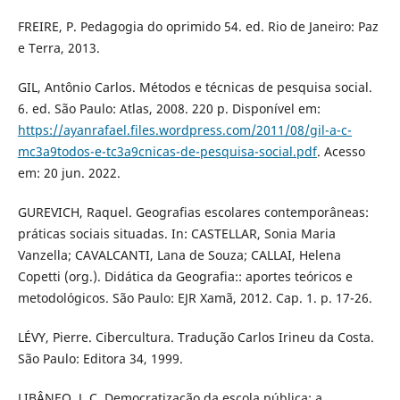
FREIRE, P. Pedagogia do oprimido 54. ed. Rio de Janeiro: Paz
e Terra, 2013.
GIL, Antônio Carlos. Métodos e técnicas de pesquisa social.
6. ed. São Paulo: Atlas, 2008. 220 p. Disponível em:
https://ayanrafael.files.wordpress.com/2011/08/gil-a-c-
mc3a9todos-e-tc3a9cnicas-de-pesquisa-social.pdf
. Acesso
em: 20 jun. 2022.
GUREVICH, Raquel. Geografias escolares contemporâneas:
práticas sociais situadas. In: CASTELLAR, Sonia Maria
Vanzella; CAVALCANTI, Lana de Souza; CALLAI, Helena
Copetti (org.). Didática da Geografia:: aportes teóricos e
metodológicos. São Paulo: EJR Xamã, 2012. Cap. 1. p. 17-26.
LÉVY, Pierre. Cibercultura. Tradução Carlos Irineu da Costa.
São Paulo: Editora 34, 1999.
LIBÂNEO, J. C. Democratização da escola pública: a