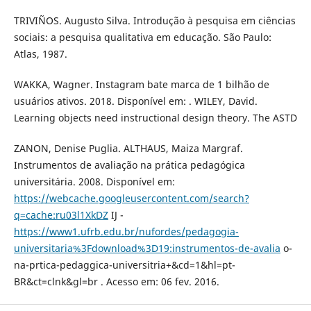
TRIVIÑOS. Augusto Silva. Introdução à pesquisa em ciências
sociais: a pesquisa qualitativa em educação. São Paulo:
Atlas, 1987.
WAKKA, Wagner. Instagram bate marca de 1 bilhão de
usuários ativos. 2018. Disponível em: . WILEY, David.
Learning objects need instructional design theory. The ASTD
ZANON, Denise Puglia. ALTHAUS, Maiza Margraf.
Instrumentos de avaliação na prática pedagógica
universitária. 2008. Disponível em:
https://webcache.googleusercontent.com/search?
q=cache:ru03l1XkDZ
IJ -
https://www1.ufrb.edu.br/nufordes/pedagogia-
universitaria%3Fdownload%3D19:instrumentos-de-avalia
o-
na-prtica-pedaggica-universitria+&cd=1&hl=pt-
BR&ct=clnk&gl=br . Acesso em: 06 fev. 2016.