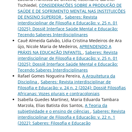
Tschiedel,
CONSIDERAÇÕES SOBRE A PRODUÇÃO DE
SAÚDE E DE SOFRIMENTO MENTAL NAS INSTITUIÇÕES
DE ENSINO SUPERIOR
,
Saberes: Revista
interdisciplinar de Filosofia e Educação: v. 25 n. 01
(2025): Dossiê Interface Saúde Mental e Educação:
Tecendo Saberes Interdisciplinares
Cauê Almeida Galvão, Lídia Cristina Medeiros de Ara
´´ujo, Nicole Maria de Medeiros,
APRENDENDO A
PRÁXIS NA EDUCAÇÃO INFANTIL
,
Saberes: Revista
interdisciplinar de Filosofia e Educação: v. 25 n. 01
(2025): Dossiê Interface Saúde Mental e Educação:
Tecendo Saberes Interdisciplinares
Rafael Gomes Nogueira Pereira,
A Arquitetura da
Disciplina
,
Saberes: Revista interdisciplinar de
Filosofia e Educação: v. 24 n. 2 (2024): Dossiê Filosofias
Africanas: Vozes plurais e contracoloniais
Isabella Guedes Martinez, Maria Eduarda Tambara
Marzola, Elias Batista dos Santos,
A Teoria da
subjetividade e o ensino de ciências
,
Saberes: Revista
interdisciplinar de Filosofia e Educação: v. 22 n. 1
(2022): Saberes: Filosofia e Educação