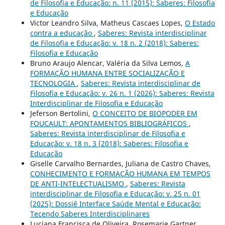
de Filosofia e Educação: n. 11 (2015): Saberes: Filosofia
e Educação
Victor Leandro Silva, Matheus Cascaes Lopes,
O Estado
contra a educação
,
Saberes: Revista interdisciplinar
de Filosofia e Educação: v. 18 n. 2 (2018): Saberes:
Filosofia e Educação
Bruno Araujo Alencar, Valéria da Silva Lemos,
A
FORMAÇÃO HUMANA ENTRE SOCIALIZAÇÃO E
TECNOLOGIA
,
Saberes: Revista interdisciplinar de
Filosofia e Educação: v. 26 n. 1 (2026): Saberes: Revista
Interdisciplinar de Filosofia e Educação
Jeferson Bertolini,
O CONCEITO DE BIOPODER EM
FOUCAULT: APONTAMENTOS BIBLIOGRÁFICOS
,
Saberes: Revista interdisciplinar de Filosofia e
Educação: v. 18 n. 3 (2018): Saberes: Filosofia e
Educação
Giselle Carvalho Bernardes, Juliana de Castro Chaves,
CONHECIMENTO E FORMAÇÃO HUMANA EM TEMPOS
DE ANTI-INTELECTUALISMO
,
Saberes: Revista
interdisciplinar de Filosofia e Educação: v. 25 n. 01
(2025): Dossiê Interface Saúde Mental e Educação:
Tecendo Saberes Interdisciplinares
Luciana Francisca de Oliveira, Rosemarie Gartner