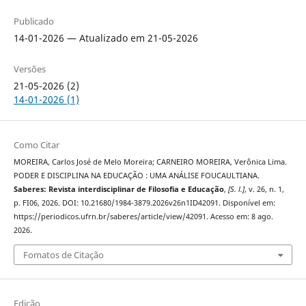
Publicado
14-01-2026 — Atualizado em 21-05-2026
Versões
21-05-2026 (2)
14-01-2026 (1)
Como Citar
MOREIRA, Carlos José de Melo Moreira; CARNEIRO MOREIRA, Verônica Lima.
PODER E DISCIPLINA NA EDUCAÇÃO : UMA ANÁLISE FOUCAULTIANA.
Saberes: Revista interdisciplinar de Filosofia e Educação
,
[S. l.]
, v. 26, n. 1,
p. FI06, 2026. DOI: 10.21680/1984-3879.2026v26n1ID42091. Disponível em:
https://periodicos.ufrn.br/saberes/article/view/42091. Acesso em: 8 ago.
2026.
Fomatos de Citação
Edição