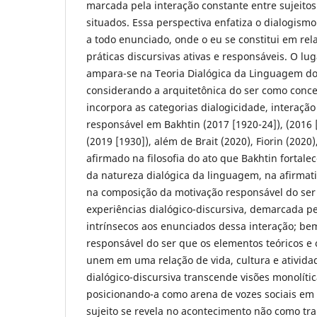
marcada pela interação constante entre sujeitos
situados. Essa perspectiva enfatiza o dialogism
a todo enunciado, onde o eu se constitui em re
práticas discursivas ativas e responsáveis. O lug
ampara-se na Teoria Dialógica da Linguagem do 
considerando a arquitetônica do ser como conce
incorpora as categorias dialogicidade, interação 
responsável em Bakhtin (2017 [1920-24]), (2016 
(2019 [1930]), além de Brait (2020), Fiorin (202
afirmado na filosofia do ato que Bakhtin fortalece
da natureza dialógica da linguagem, na afirmat
na composição da motivação responsável do ser
experiências dialógico-discursiva, demarcada pel
intrínsecos aos enunciados dessa interação; be
responsável do ser que os elementos teóricos e 
unem em uma relação de vida, cultura e ativid
dialógico-discursiva transcende visões monolíti
posicionando-a como arena de vozes sociais em 
sujeito se revela no acontecimento não como tr