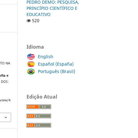
PEDRO DEMO: PESQUISA,
PRINCÍPIO CIENTÍFICO E
EDUCATIVO
520
Idioma
English
Español (España)
ATO NA
Português (Brasil)
ofia e
. DOI:
Edição Atual
/view/4