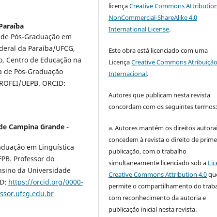
licença
Creative Commons Attribution
NonCommercial-ShareAlike 4.0
Paraíba
International License
.
 de Pós-Graduação em
deral da Paraíba/UFCG,
Este obra está licenciado com uma
o, Centro de Educação na
Licença
Creative Commons Atribuição
a de Pós-Graduação
Internacional
.
 PROFEI/UEPB. ORCID:
Autores que publicam nesta revista
concordam com os seguintes termos
 de Campina Grande -
a. Autores mantém os direitos autorai
concedem à revista o direito de prime
aduação em Linguística
publicação, com o trabalho
PB. Professor do
simultaneamente licenciado sob a
Lic
sino da Universidade
Creative Commons Attribution 4.0
qu
ID:
https://orcid.org/0000-
permite o compartilhamento do trab
sor.ufcg.edu.br
com reconhecimento da autoria e
publicação inicial nesta revista.