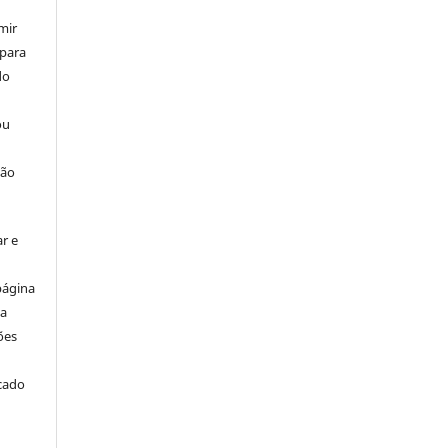
mir
 para
do
ou
ção
r e
página
ta
ões
icado