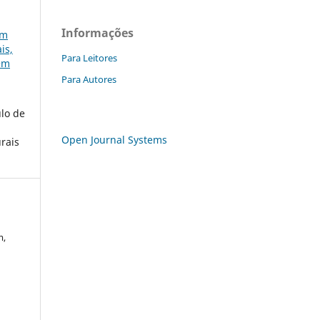
Informações
em
is,
Para Leitores
gem
Para Autores
ulo de
Open Journal Systems
urais
m,
a