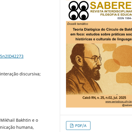
25n2ID42273
interação discursiva;
Mikhail Bakhtin e o
PDF/A
municação humana,