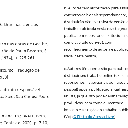
b. Autores têm autorização para assu
contratos adicionais separadamente,
distribuição não-exclusiva da versão 
Bakhtin nas ciências
trabalho publicada nesta revista (ex.:
publicar em repositório institucional 
como capítulo de livro), com
aço nas obras de Goethe.
reconhecimento de autoria e publica
dução de Paulo Bezerra. 6.
inicial nesta revista.
[1974], p. 225-261.
c. Autores têm permissão para publica
iscurso. Tradução de
distribuir seu trabalho online (ex.: em
953].
repositórios institucionais ou na sua 
pessoal) após a publicação inicial nes
ia do ato responsável.
revista, já que isso pode gerar alteraç
co. 3.ed. São Carlos: Pedro
produtivas, bem como aumentar o
impacto e a citação do trabalho publ
iniana. In.: BRAIT, Beth.
(Veja
O Efeito do Acesso Livre
).
: Contexto: 2020, p. 7-10.