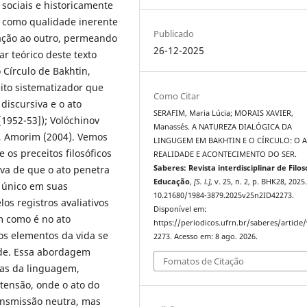
 sociais e historicamente
o como qualidade inerente
Publicado
lação ao outro, permeando
26-12-2025
ar teórico deste texto
Círculo de Bakhtin,
ito sistematizador que
Como Citar
discursiva e o ato
SERAFIM, Maria Lúcia; MORAIS XAVIER,
[1952-53]); Volóchinov
Manassés. A NATUREZA DIALÓGICA DA
0), Amorim (2004). Vemos
LINGUGEM EM BAKHTIN E O CÍRCULO: O 
 os preceitos filosóficos
REALIDADE E ACONTECIMENTO DO SER.
iva de que o ato penetra
Saberes: Revista interdisciplinar de Filos
Educação
,
[S. l.]
, v. 25, n. 2, p. BHK28, 2025
 único em suas
10.21680/1984-3879.2025v25n2ID42273.
os registros avaliativos
Disponível em:
m como é no ato
https://periodicos.ufrn.br/saberes/article
os elementos da vida se
2273. Acesso em: 8 ago. 2026.
ade. Essa abordagem
Fomatos de Citação
cas da linguagem,
tensão, onde o ato do
ansmissão neutra, mas