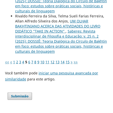
(2025): DOSSIÊ: Teoria Dialógica do Círculo de Bakhtin
em foco: estudos sobre práticas sociais, históricas e
culturais de linguagem
Rivaldo Ferreira da Silva, Telma Sueli Farias Ferreira,
Allan Alfredo Silveira dos Anjos,
UM OLHAR
BAKHTINIANO ACERCA DAS ATIVIDADES DO LIVRO
DIDÁTICO “TAKE IN ACTION”
,
Saberes: Revista
interdisciplinar de Filosofia e Educação: v. 25 n. 2
(2025): DOSSIÊ: Teoria Dialógica do Círculo de Bakhtin
em foco: estudos sobre práticas sociais, históricas e
culturais de linguagem
<<
<
1
2
3
4
5
6
7
8
9
10
11
12
13
14
15
>
>>
Você também pode
iniciar uma pesquisa avançada por
similaridade
para este artigo.
Submissão