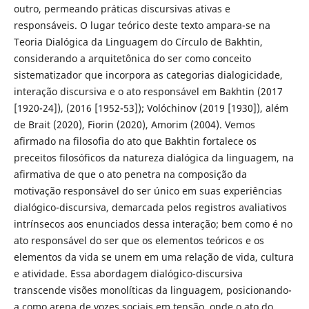
outro, permeando práticas discursivas ativas e
responsáveis. O lugar teórico deste texto ampara-se na
Teoria Dialógica da Linguagem do Círculo de Bakhtin,
considerando a arquitetônica do ser como conceito
sistematizador que incorpora as categorias dialogicidade,
interação discursiva e o ato responsável em Bakhtin (2017
[1920-24]), (2016 [1952-53]); Volóchinov (2019 [1930]), além
de Brait (2020), Fiorin (2020), Amorim (2004). Vemos
afirmado na filosofia do ato que Bakhtin fortalece os
preceitos filosóficos da natureza dialógica da linguagem, na
afirmativa de que o ato penetra na composição da
motivação responsável do ser único em suas experiências
dialógico-discursiva, demarcada pelos registros avaliativos
intrínsecos aos enunciados dessa interação; bem como é no
ato responsável do ser que os elementos teóricos e os
elementos da vida se unem em uma relação de vida, cultura
e atividade. Essa abordagem dialógico-discursiva
transcende visões monolíticas da linguagem, posicionando-
a como arena de vozes sociais em tensão, onde o ato do