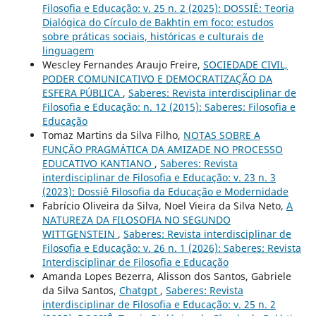
Filosofia e Educação: v. 25 n. 2 (2025): DOSSIÊ: Teoria
Dialógica do Círculo de Bakhtin em foco: estudos
sobre práticas sociais, históricas e culturais de
linguagem
Wescley Fernandes Araujo Freire,
SOCIEDADE CIVIL,
PODER COMUNICATIVO E DEMOCRATIZAÇÃO DA
ESFERA PÚBLICA
,
Saberes: Revista interdisciplinar de
Filosofia e Educação: n. 12 (2015): Saberes: Filosofia e
Educação
Tomaz Martins da Silva Filho,
NOTAS SOBRE A
FUNÇÃO PRAGMÁTICA DA AMIZADE NO PROCESSO
EDUCATIVO KANTIANO
,
Saberes: Revista
interdisciplinar de Filosofia e Educação: v. 23 n. 3
(2023): Dossiê Filosofia da Educação e Modernidade
Fabrício Oliveira da Silva, Noel Vieira da Silva Neto,
A
NATUREZA DA FILOSOFIA NO SEGUNDO
WITTGENSTEIN
,
Saberes: Revista interdisciplinar de
Filosofia e Educação: v. 26 n. 1 (2026): Saberes: Revista
Interdisciplinar de Filosofia e Educação
Amanda Lopes Bezerra, Alisson dos Santos, Gabriele
da Silva Santos,
Chatgpt
,
Saberes: Revista
interdisciplinar de Filosofia e Educação: v. 25 n. 2