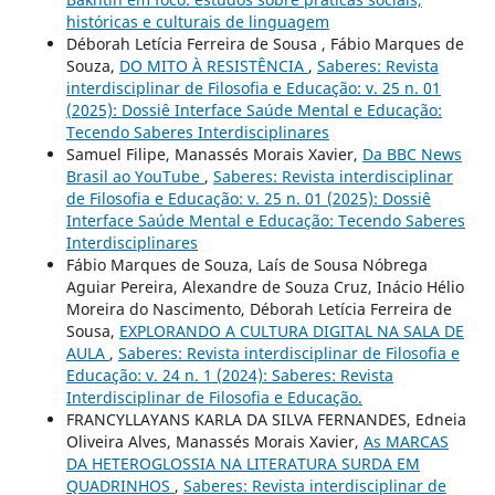
históricas e culturais de linguagem
Déborah Letícia Ferreira de Sousa , Fábio Marques de
Souza,
DO MITO À RESISTÊNCIA
,
Saberes: Revista
interdisciplinar de Filosofia e Educação: v. 25 n. 01
(2025): Dossiê Interface Saúde Mental e Educação:
Tecendo Saberes Interdisciplinares
Samuel Filipe, Manassés Morais Xavier,
Da BBC News
Brasil ao YouTube
,
Saberes: Revista interdisciplinar
de Filosofia e Educação: v. 25 n. 01 (2025): Dossiê
Interface Saúde Mental e Educação: Tecendo Saberes
Interdisciplinares
Fábio Marques de Souza, Laís de Sousa Nóbrega
Aguiar Pereira, Alexandre de Souza Cruz, Inácio Hélio
Moreira do Nascimento, Déborah Letícia Ferreira de
Sousa,
EXPLORANDO A CULTURA DIGITAL NA SALA DE
AULA
,
Saberes: Revista interdisciplinar de Filosofia e
Educação: v. 24 n. 1 (2024): Saberes: Revista
Interdisciplinar de Filosofia e Educação.
FRANCYLLAYANS KARLA DA SILVA FERNANDES, Edneia
Oliveira Alves, Manassés Morais Xavier,
As MARCAS
DA HETEROGLOSSIA NA LITERATURA SURDA EM
QUADRINHOS
,
Saberes: Revista interdisciplinar de