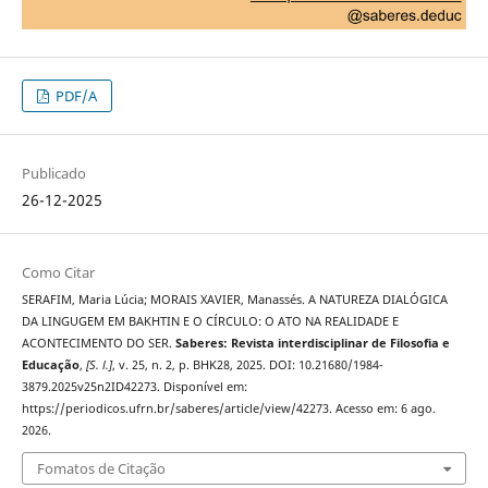
PDF/A
Publicado
26-12-2025
Como Citar
SERAFIM, Maria Lúcia; MORAIS XAVIER, Manassés. A NATUREZA DIALÓGICA
DA LINGUGEM EM BAKHTIN E O CÍRCULO: O ATO NA REALIDADE E
ACONTECIMENTO DO SER.
Saberes: Revista interdisciplinar de Filosofia e
Educação
,
[S. l.]
, v. 25, n. 2, p. BHK28, 2025. DOI: 10.21680/1984-
3879.2025v25n2ID42273. Disponível em:
https://periodicos.ufrn.br/saberes/article/view/42273. Acesso em: 6 ago.
2026.
Fomatos de Citação