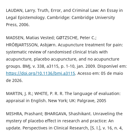
LAUDAN, Larry. Truth, Error, and Criminal Law: An Essay in
Legal Epistemology. Cambridge: Cambridge University
Press, 2006.
MADSEN, Matias Vested; GØTZSCHE, Peter C.;
HRÓBJARTSSON, Asbjørn. Acupuncture treatment for pain:
systematic review of randomised clinical trials with
acupuncture, placebo acupuncture, and no acupuncture
groups. BMJ, v. 338, a3115, p. 1-10, jan. 2009. Disponível em:
https://doi.org/10.1136/bmj.a3115
. Acesso em: 05 de maio
de 2026.
MARTIN, J. R.; WHITE, P. R. R. The language of evaluation:
appraisal in English. New York; UK: Palgrave, 2005
MISHRA, Prashant; BHARGAVA, Shashikant. Unraveling the
mystery of placebo effect in research and practice: An
update. Perspectives in Clinical Research, [S. l.], v. 16, n. 4,