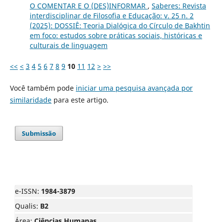
O COMENTAR E O (DES)INFORMAR
,
Saberes: Revista
interdisciplinar de Filosofia e Educação: v. 25 n. 2
(2025): DOSSIÊ: Teoria Dialógica do Círculo de Bakhtin
em foco: estudos sobre práticas sociais, históricas e
culturais de linguagem
<<
<
3
4
5
6
7
8
9
10
11
12
>
>>
Você também pode
iniciar uma pesquisa avançada por
similaridade
para este artigo.
Submissão
e-ISSN:
1984-3879
Qualis:
B2
Área:
Ciências Humanas