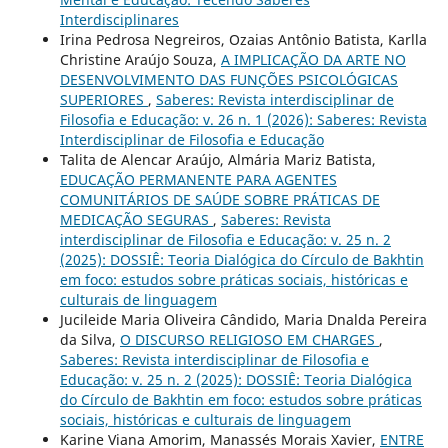
Interdisciplinares
Irina Pedrosa Negreiros, Ozaias Antônio Batista, Karlla
Christine Araújo Souza,
A IMPLICAÇÃO DA ARTE NO
DESENVOLVIMENTO DAS FUNÇÕES PSICOLÓGICAS
SUPERIORES
,
Saberes: Revista interdisciplinar de
Filosofia e Educação: v. 26 n. 1 (2026): Saberes: Revista
Interdisciplinar de Filosofia e Educação
Talita de Alencar Araújo, Almária Mariz Batista,
EDUCAÇÃO PERMANENTE PARA AGENTES
COMUNITÁRIOS DE SAÚDE SOBRE PRÁTICAS DE
MEDICAÇÃO SEGURAS
,
Saberes: Revista
interdisciplinar de Filosofia e Educação: v. 25 n. 2
(2025): DOSSIÊ: Teoria Dialógica do Círculo de Bakhtin
em foco: estudos sobre práticas sociais, históricas e
culturais de linguagem
Jucileide Maria Oliveira Cândido, Maria Dnalda Pereira
da Silva,
O DISCURSO RELIGIOSO EM CHARGES
,
Saberes: Revista interdisciplinar de Filosofia e
Educação: v. 25 n. 2 (2025): DOSSIÊ: Teoria Dialógica
do Círculo de Bakhtin em foco: estudos sobre práticas
sociais, históricas e culturais de linguagem
Karine Viana Amorim, Manassés Morais Xavier,
ENTRE