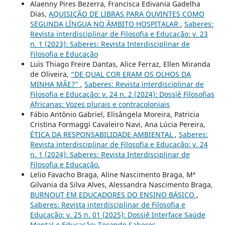
Alaenny Pires Bezerra, Francisca Edivania Gadelha
Dias,
AQUISIÇÃO DE LIBRAS PARA OUVINTES COMO
SEGUNDA LÍNGUA NO ÂMBITO HOSPITALAR
,
Saberes:
Revista interdisciplinar de Filosofia e Educação: v. 23
n. 1 (2023): Saberes: Revista Interdisciplinar de
Filosofia e Educação
Luis Thiago Freire Dantas, Alice Ferraz, Ellen Miranda
de Oliveira,
“DE QUAL COR ERAM OS OLHOS DA
MINHA MÃE?”
,
Saberes: Revista interdisciplinar de
Filosofia e Educação: v. 24 n. 2 (2024): Dossiê Filosofias
Africanas: Vozes plurais e contracoloniais
Fábio Antônio Gabriel, Elisângela Moreira, Patricia
Cristina Formaggi Cavaleiro Navi, Ana Lúcia Pereira,
ÉTICA DA RESPONSABILIDADE AMBIENTAL
,
Saberes:
Revista interdisciplinar de Filosofia e Educação: v. 24
n. 1 (2024): Saberes: Revista Interdisciplinar de
Filosofia e Educação.
Lelio Favacho Braga, Aline Nascimento Braga, Mª
Gilvania da Silva Alves, Alessandra Nascimento Braga,
BURNOUT EM EDUCADORES DO ENSINO BÁSICO
,
Saberes: Revista interdisciplinar de Filosofia e
Educação: v. 25 n. 01 (2025): Dossiê Interface Saúde
Mental e Educação: Tecendo Saberes