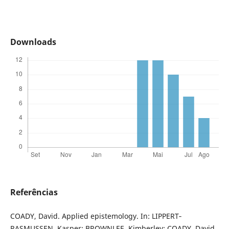
Downloads
Referências
COADY, David. Applied epistemology. In: LIPPERT‐
RASMUSSEN, Kasper; BROWNLEE, Kimberley; COADY, David