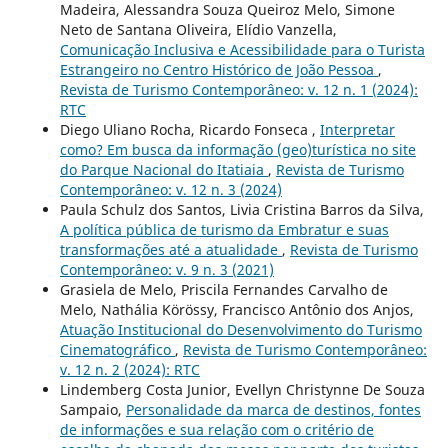
Madeira, Alessandra Souza Queiroz Melo, Simone
Neto de Santana Oliveira, Elídio Vanzella,
Comunicação Inclusiva e Acessibilidade para o Turista
Estrangeiro no Centro Histórico de João Pessoa
,
Revista de Turismo Contemporâneo: v. 12 n. 1 (2024):
RTC
Diego Uliano Rocha, Ricardo Fonseca ,
Interpretar
como? Em busca da informação (geo)turística no site
do Parque Nacional do Itatiaia
,
Revista de Turismo
Contemporâneo: v. 12 n. 3 (2024)
Paula Schulz dos Santos, Livia Cristina Barros da Silva,
A política pública de turismo da Embratur e suas
transformações até a atualidade
,
Revista de Turismo
Contemporâneo: v. 9 n. 3 (2021)
Grasiela de Melo, Priscila Fernandes Carvalho de
Melo, Nathália Körössy, Francisco Antônio dos Anjos,
Atuação Institucional do Desenvolvimento do Turismo
Cinematográfico
,
Revista de Turismo Contemporâneo:
v. 12 n. 2 (2024): RTC
Lindemberg Costa Junior, Evellyn Christynne De Souza
Sampaio,
Personalidade da marca de destinos, fontes
de informações e sua relação com o critério de