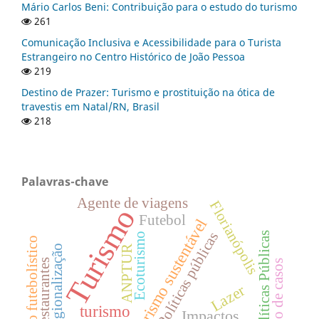
Mário Carlos Beni: Contribuição para o estudo do turismo
261
Comunicação Inclusiva e Acessibilidade para o Turista
Estrangeiro no Centro Histórico de João Pessoa
219
Destino de Prazer: Turismo e prostituição na ótica de
travestis em Natal/RN, Brasil
218
Palavras-chave
Agente de viagens
Florianópolis
Turismo
Futebol
Turismo sustentável
Políticas públicas
Políticas Públicas
Ecoturismo
Turismo futebolístico
Regionalização
ANPTUR
Restaurantes
Estudo de casos
Lazer
turismo
Impactos