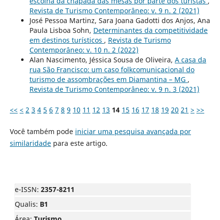
escolha da chapada das mesas por parte dos turistas
,
Revista de Turismo Contemporâneo: v. 9 n. 2 (2021)
José Pessoa Martinz, Sara Joana Gadotti dos Anjos, Ana
Paula Lisboa Sohn,
Determinantes da competitividade
em destinos turísticos
,
Revista de Turismo
Contemporâneo: v. 10 n. 2 (2022)
Alan Nascimento, Jéssica Sousa de Oliveira,
A casa da
rua São Francisco: um caso folkcomunicacional do
turismo de assombrações em Diamantina – MG
,
Revista de Turismo Contemporâneo: v. 9 n. 3 (2021)
<<
<
2
3
4
5
6
7
8
9
10
11
12
13
14
15
16
17
18
19
20
21
>
>>
Você também pode
iniciar uma pesquisa avançada por
similaridade
para este artigo.
e-ISSN:
2357-8211
Qualis:
B1
Área:
Turismo