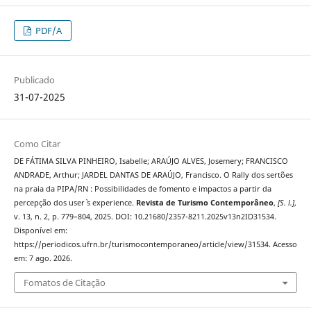
PDF/A
Publicado
31-07-2025
Como Citar
DE FÁTIMA SILVA PINHEIRO, Isabelle; ARAÚJO ALVES, Josemery; FRANCISCO
ANDRADE, Arthur; JARDEL DANTAS DE ARAÚJO, Francisco. O Rally dos sertões
na praia da PIPA/RN : Possibilidades de fomento e impactos a partir da
percepção dos user` s experience.
Revista de Turismo Contemporâneo
,
[S. l.]
,
v. 13, n. 2, p. 779–804, 2025. DOI: 10.21680/2357-8211.2025v13n2ID31534.
Disponível em:
https://periodicos.ufrn.br/turismocontemporaneo/article/view/31534. Acesso
em: 7 ago. 2026.
Fomatos de Citação