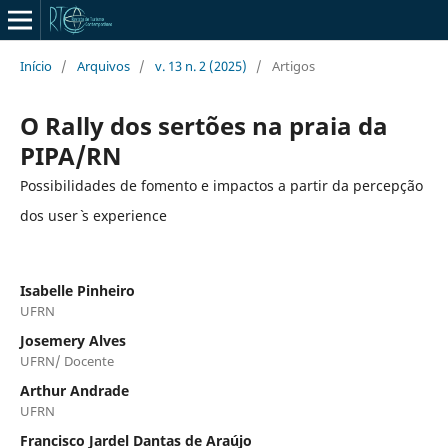
Início
/
Arquivos
/
v. 13 n. 2 (2025)
/
Artigos
O Rally dos sertões na praia da
PIPA/RN
Possibilidades de fomento e impactos a partir da percepção
dos user` s experience
Isabelle Pinheiro
UFRN
Josemery Alves
UFRN/ Docente
Arthur Andrade
UFRN
Francisco Jardel Dantas de Araújo