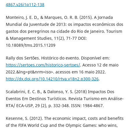
4867.v26i1p112-138
Monteiro, J. E. D,, & Marques, O. R. B. (2015). A Jornada
Mundial da Juventude de 2013: os impactos econômicos dos
gastos dos peregrinos na cidade do Rio de Janeiro. Tourism
& Management Studies, 11(2), 71-77 DOI:
10.18089/tms.2015.11209
Rally dos Sertões. Histórico do evento. Disponível em:
https://sertoes.com/historico-sertoes/
. Acesso 12 de maio
2022.&lng=pt&nrm=iso>. acessos em 16 maio 2022.
http://dx.doi.org/10.14210/rtva.v18n2.p300-326
.
Scalabrini, E. C. B., & Dalonso, Y. S. (2018) Impactos Dos
Eventos Em Destinos Turísticos. Revista Turismo em Análise-
RTA/ ECA-USP, 29 (2), p. 332-348. ISSN: 1984-4867.
Kesenne, S. (2012). The economic impact, costs and benefits
of the FIFA World Cup and the Olympic Games: who wins,