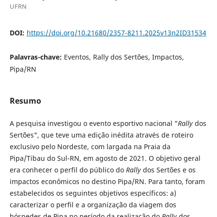
UFRN
DOI:
https://doi.org/10.21680/2357-8211.2025v13n2ID31534
Palavras-chave:
Eventos, Rally dos Sertões, Impactos,
Pipa/RN
Resumo
A pesquisa investigou o evento esportivo nacional "
Rally
dos
Sertões", que teve uma edição inédita através de roteiro
exclusivo pelo Nordeste, com largada na Praia da
Pipa/Tibau do Sul-RN, em agosto de 2021. O objetivo geral
era conhecer o perfil do público do
Rally
dos Sertões e os
impactos econômicos no destino Pipa/RN. Para tanto, foram
estabelecidos os seguintes objetivos específicos: a)
caracterizar o perfil e a organização da viagem dos
hóspedes de Pipa no período da realização do
Rally
dos