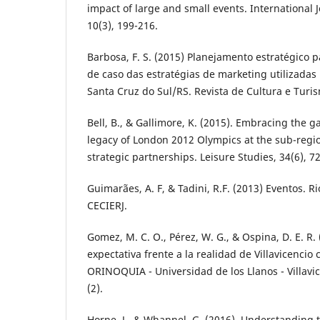
impact of large and small events. International J
10(3), 199-216.
Barbosa, F. S. (2015) Planejamento estratégico 
de caso das estratégias de marketing utilizadas
Santa Cruz do Sul/RS. Revista de Cultura e Turis
Bell, B., & Gallimore, K. (2015). Embracing the
legacy of London 2012 Olympics at the sub-regio
strategic partnerships. Leisure Studies, 34(6), 7
Guimarães, A. F, & Tadini, R.F. (2013) Eventos. R
CECIERJ.
Gomez, M. C. O., Pérez, W. G., & Ospina, D. E. R.
expectativa frente a la realidad de Villavicencio 
ORINOQUIA - Universidad de los Llanos - Villavi
(2).
Horne, J., & Whannel, G. (2016). Understanding