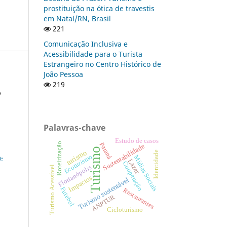
prostituição na ótica de travestis
em Natal/RN, Brasil
221
Comunicação Inclusiva e
Acessibilidade para o Turista
Estrangeiro no Centro Histórico de
João Pessoa
219
o
Palavras-chave
Estudo de casos
Roteirização
a
Paraná
Sustentabilidade
Turismo
turismo
Identidade
-
Ecoturismo
Mídias Sociais
Lazer
Cooperação
Florianópolis
Turismo Acessível
Impactos
Turismo sustentável
Futebol
Restaurantes
ANPTUR
Cicloturismo
: