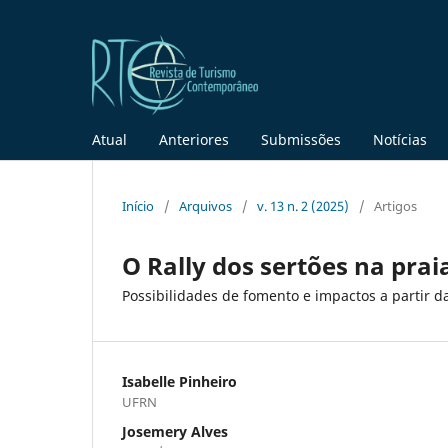
Atual
Anteriores
Submissões
Notícias
Início
/
Arquivos
/
v. 13 n. 2 (2025)
/
Artigos
O Rally dos sertões na pra
Possibilidades de fomento e impactos a partir d
Isabelle Pinheiro
UFRN
Josemery Alves