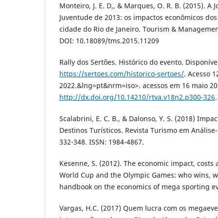
Monteiro, J. E. D,, & Marques, O. R. B. (2015). A
Juventude de 2013: os impactos econômicos dos
cidade do Rio de Janeiro. Tourism & Management
DOI: 10.18089/tms.2015.11209
Rally dos Sertões. Histórico do evento. Disponíve
https://sertoes.com/historico-sertoes/
. Acesso 1
2022.&lng=pt&nrm=iso>. acessos em 16 maio 20
http://dx.doi.org/10.14210/rtva.v18n2.p300-326
.
Scalabrini, E. C. B., & Dalonso, Y. S. (2018) Imp
Destinos Turísticos. Revista Turismo em Análise-
332-348. ISSN: 1984-4867.
Kesenne, S. (2012). The economic impact, costs a
World Cup and the Olympic Games: who wins, wh
handbook on the economics of mega sporting ev
Vargas, H.C. (2017) Quem lucra com os megaeve