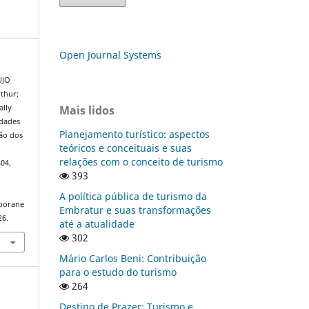
Open Journal Systems
ÚJO
thur;
Mais lidos
ally
idades
Planejamento turístico: aspectos
ção dos
teóricos e conceituais e suas
relações com o conceito de turismo
804,
393
A política pública de turismo da
mporane
Embratur e suas transformações
26.
até a atualidade
302
Mário Carlos Beni: Contribuição
para o estudo do turismo
264
Destino de Prazer: Turismo e