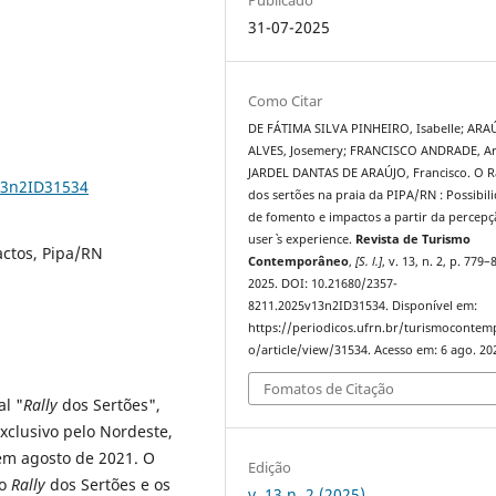
31-07-2025
Como Citar
DE FÁTIMA SILVA PINHEIRO, Isabelle; ARA
ALVES, Josemery; FRANCISCO ANDRADE, Ar
JARDEL DANTAS DE ARAÚJO, Francisco. O R
13n2ID31534
dos sertões na praia da PIPA/RN : Possibil
de fomento e impactos a partir da percep
user` s experience.
Revista de Turismo
actos, Pipa/RN
Contemporâneo
,
[S. l.]
, v. 13, n. 2, p. 779–
2025. DOI: 10.21680/2357-
8211.2025v13n2ID31534. Disponível em:
https://periodicos.ufrn.br/turismoconte
o/article/view/31534. Acesso em: 6 ago. 20
Fomatos de Citação
al "
Rally
dos Sertões",
xclusivo pelo Nordeste,
em agosto de 2021. O
Edição
do
Rally
dos Sertões e os
v. 13 n. 2 (2025)