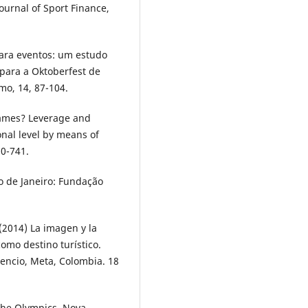
ournal of Sport Finance,
para eventos: um estudo
 para a Oktoberfest de
mo, 14, 87-104.
 games? Leverage and
nal level by means of
20-741.
io de Janeiro: Fundação
 (2014) La imagen y la
como destino turístico.
cencio, Meta, Colombia. 18
 the Olympics. Nova