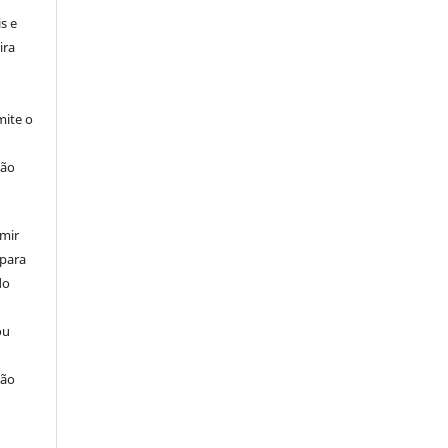
s e
ira
ite o
ção
umir
 para
do
ou
ção