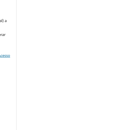
u
l) a
erar
Acesso