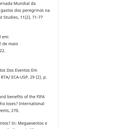
 Jornada Mundial da
 gastos dos peregrinos na
 Studies, 11(2), 71-77
l em:
2 de maio
22.
actos Dos Eventos Em
 RTA/ ECA-USP, 29 (2), p.
nd benefits of the FIFA
o loses? International
ents, 270.
ntos? In: Megaeventos e