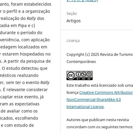
anto, foram estabelecidos
r o perfil e a organização
Seção
realização do
Rally
dos
Artigos
stadia em Pipa e c)
 durante o período do
nveniência, com aplicação
Licença
pedagem localizados em
or estarem hospedados no
Copyright (c) 2025 Revista de Turism
s. A partir da pesquisa de
Contemporâneo
. O estudo detectou que
mésticos realizando
zer, sem ter o evento
Rally
Este trabalho está licenciado sob um
. É relevante considerar
licença
Creative Commons Attribution
captar esse evento, já
NonCommercial-ShareAlike 4.0
aram as expectativas
International License
.
 de avaliar como os
licados, escolhendo
Autores que publicam nesta revista
o e com estudo de
concordam com os seguintes termos