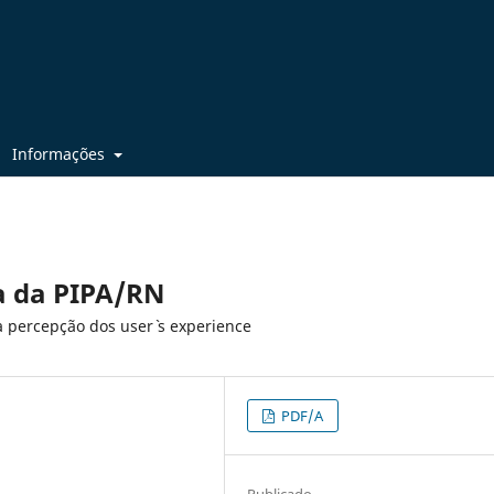
Informações
ia da PIPA/RN
a percepção dos user` s experience
PDF/A
Publicado