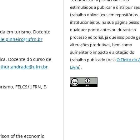
estimulados a publicar e distribuir se
trabalho online (ex.: em repositórios
institucionais ou na sua página pessoa
qualquer ponto antes ou durante o
ada em turismo. Docente
processo editorial, já que isso pode g
lle.pinheiro@ufrn.br
alterações produtivas, bem como
aumentar o impacto e a citação do
ica. Docente do curso de
trabalho publicado (Veja
O Efeito do 
rthur.andrade@ufrn.br
Livre
).
rismo, FELCS/UFRN, E-
rison of the economic