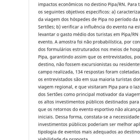
impactos econômicos no destino Pipa/RN. Para t
os seguintes objetivos específicos: a) caracteriza
da viagem dos hóspedes de Pipa no período da 
Sertões; b) verificar a influência do evento na e
levantar o gasto médio dos turistas em Pipa/RN
evento. A amostra foi não probabilística, por co
dos formulários estruturados nos meios de hos
Pipa, garantindo assim que os entrevistados, p
destino, não fossem excursionistas ou residente
campo realizada, 134 respostas foram coletadas
os entrevistados são em sua maioria turistas do
viagem regional, e que visitaram Pipa para o la
dos Sertões como principal motivador da viagem
os altos investimentos públicos destinados para 
que os retornos do evento esportivo não alcanç
iniciais. Dessa forma, constata-se a necessidade
investimentos públicos poderiam ser melhor ap
tipologia de eventos mais adequados ao destin
viabilidade da proposta.