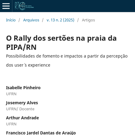
Início
/
Arquivos
/
v. 13 n. 2 (2025)
/
Artigos
O Rally dos sertões na praia da
PIPA/RN
Possibilidades de fomento e impactos a partir da percepção
dos user` s experience
Isabelle Pinheiro
UFRN
Josemery Alves
UFRN/ Docente
Arthur Andrade
UFRN
Francisco Jardel Dantas de Araújo