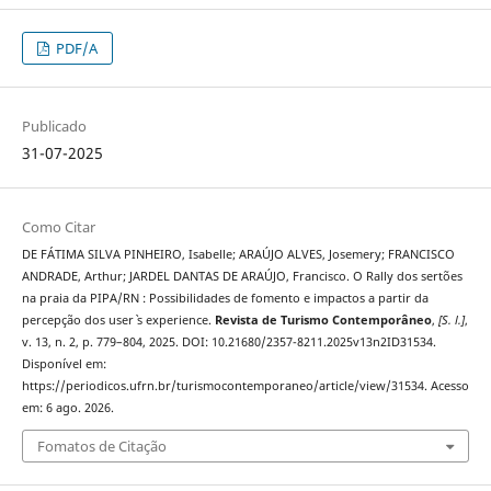
PDF/A
Publicado
31-07-2025
Como Citar
DE FÁTIMA SILVA PINHEIRO, Isabelle; ARAÚJO ALVES, Josemery; FRANCISCO
ANDRADE, Arthur; JARDEL DANTAS DE ARAÚJO, Francisco. O Rally dos sertões
na praia da PIPA/RN : Possibilidades de fomento e impactos a partir da
percepção dos user` s experience.
Revista de Turismo Contemporâneo
,
[S. l.]
,
v. 13, n. 2, p. 779–804, 2025. DOI: 10.21680/2357-8211.2025v13n2ID31534.
Disponível em:
https://periodicos.ufrn.br/turismocontemporaneo/article/view/31534. Acesso
em: 6 ago. 2026.
Fomatos de Citação