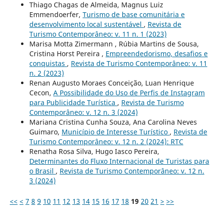
Thiago Chagas de Almeida, Magnus Luiz
Emmendoerfer,
Turismo de base comunitária e
desenvolvimento local sustentável
,
Revista de
Turismo Contemporâneo: v. 11 n. 1 (2023)
Marisa Motta Zimermann , Rúbia Martins de Sousa,
Cristina Horst Pereira ,
Empreendedorismo, desafios e
conquistas
,
Revista de Turismo Contemporâneo: v. 11
n. 2 (2023)
Renan Augusto Moraes Conceição, Luan Henrique
Cecon,
A Possibilidade do Uso de Perfis de Instagram
para Publicidade Turística
,
Revista de Turismo
Contemporâneo: v. 12 n. 3 (2024)
Mariana Cristina Cunha Souza, Ana Carolina Neves
Guimaro,
Município de Interesse Turístico
,
Revista de
Turismo Contemporâneo: v. 12 n. 2 (2024): RTC
Renatha Rosa Silva, Hugo Iasco Pereira,
Determinantes do Fluxo Internacional de Turistas para
o Brasil
,
Revista de Turismo Contemporâneo: v. 12 n.
3 (2024)
<<
<
7
8
9
10
11
12
13
14
15
16
17
18
19
20
21
>
>>