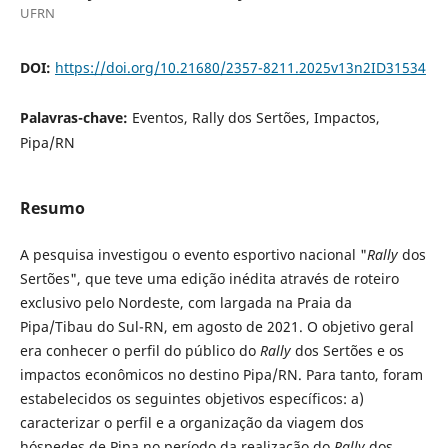
UFRN
DOI:
https://doi.org/10.21680/2357-8211.2025v13n2ID31534
Palavras-chave:
Eventos, Rally dos Sertões, Impactos,
Pipa/RN
Resumo
A pesquisa investigou o evento esportivo nacional "
Rally
dos
Sertões", que teve uma edição inédita através de roteiro
exclusivo pelo Nordeste, com largada na Praia da
Pipa/Tibau do Sul-RN, em agosto de 2021. O objetivo geral
era conhecer o perfil do público do
Rally
dos Sertões e os
impactos econômicos no destino Pipa/RN. Para tanto, foram
estabelecidos os seguintes objetivos específicos: a)
caracterizar o perfil e a organização da viagem dos
hóspedes de Pipa no período da realização do
Rally
dos