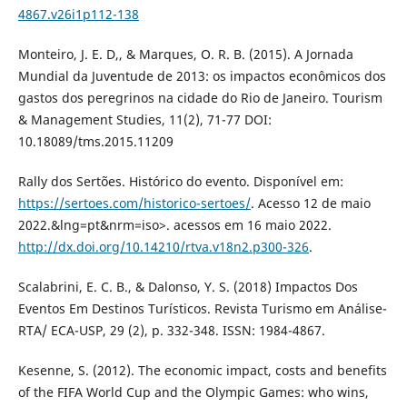
4867.v26i1p112-138
Monteiro, J. E. D,, & Marques, O. R. B. (2015). A Jornada
Mundial da Juventude de 2013: os impactos econômicos dos
gastos dos peregrinos na cidade do Rio de Janeiro. Tourism
& Management Studies, 11(2), 71-77 DOI:
10.18089/tms.2015.11209
Rally dos Sertões. Histórico do evento. Disponível em:
https://sertoes.com/historico-sertoes/
. Acesso 12 de maio
2022.&lng=pt&nrm=iso>. acessos em 16 maio 2022.
http://dx.doi.org/10.14210/rtva.v18n2.p300-326
.
Scalabrini, E. C. B., & Dalonso, Y. S. (2018) Impactos Dos
Eventos Em Destinos Turísticos. Revista Turismo em Análise-
RTA/ ECA-USP, 29 (2), p. 332-348. ISSN: 1984-4867.
Kesenne, S. (2012). The economic impact, costs and benefits
of the FIFA World Cup and the Olympic Games: who wins,