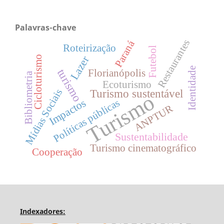
Palavras-chave
Restaurantes
Paraná
Roteirização
Futebol
Lazer
Cicloturismo
Identidade
turismo
Florianópolis
Bibliometria
Ecoturismo
Mídias Sociais
Turismo sustentável
Turismo
Impactos
Políticas públicas
ANPTUR
Sustentabilidade
Turismo cinematográfico
Cooperação
Indexadores: