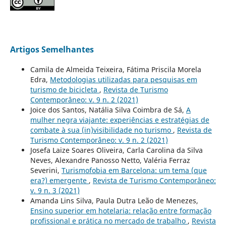
Artigos Semelhantes
Camila de Almeida Teixeira, Fátima Priscila Morela
Edra,
Metodologias utilizadas para pesquisas em
turismo de bicicleta
,
Revista de Turismo
Contemporâneo: v. 9 n. 2 (2021)
Joice dos Santos, Natália Silva Coimbra de Sá,
A
mulher negra viajante: experiências e estratégias de
combate à sua (in)visibilidade no turismo
,
Revista de
Turismo Contemporâneo: v. 9 n. 2 (2021)
Josefa Laize Soares Oliveira, Carla Carolina da Silva
Neves, Alexandre Panosso Netto, Valéria Ferraz
Severini,
Turismofobia em Barcelona: um tema (que
era?) emergente
,
Revista de Turismo Contemporâneo:
v. 9 n. 3 (2021)
Amanda Lins Silva, Paula Dutra Leão de Menezes,
Ensino superior em hotelaria: relação entre formação
profissional e prática no mercado de trabalho
,
Revista