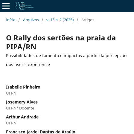
Início
/
Arquivos
/
v. 13 n. 2 (2025)
/
Artigos
O Rally dos sertões na praia da
PIPA/RN
Possibilidades de fomento e impactos a partir da percepção
dos user` s experience
Isabelle Pinheiro
UFRN
Josemery Alves
UFRN/ Docente
Arthur Andrade
UFRN
Francisco Jardel Dantas de Araújo