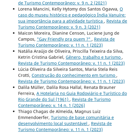
de Turismo Contemporâneo: v. 9 n. 2 (2021)
Lorena Mancini, Kelly Hytomy dos Santos Ogavva,
O
caso do museu histórico e pedagógico Índia Vanuíre:
sua importância para a atividade turística
,
Revista de
Turismo Contemporâneo: v. 9 n. 3 (2021)
Maicon Moreira, Dianine Censon, Luciene Jung de
Campos,
"Gay Friendly pra quem ?"
,
Revista de
Turismo Contemporâneo: v. 11 n. 1 (2023)
Natália Araújo de Oliveira, Priscilla Teixeira da Silva,
Ketrin Cristina Gabriel,
Gênero, trabalho e turismo
,
Revista de Turismo Contemporâneo: v. 11 n. 1 (2023)
Lúcia Oliveira da Silveira Santos, Maria Stela Reis
Crotti,
Construção do conhecimento em turismo
,
Revista de Turismo Contemporâneo: v. 11 n. 1 (2023)
Dalila Müller, Dalila Rosa Hallal, Renata Brauner
Ferreira,
A Hotelaria no Guia Rodoviário e Turístico do
Rio Grande do Sul (1961)
,
Revista de Turismo
Contemporâneo: v. 14 n. 1 (2026)
Thiago Chagas de Almeida, Magnus Luiz
Emmendoerfer,
Turismo de base comunitária e
desenvolvimento local sustentável
,
Revista de
Turismo Contemporâneo: v. 11 n. 1 (2023)