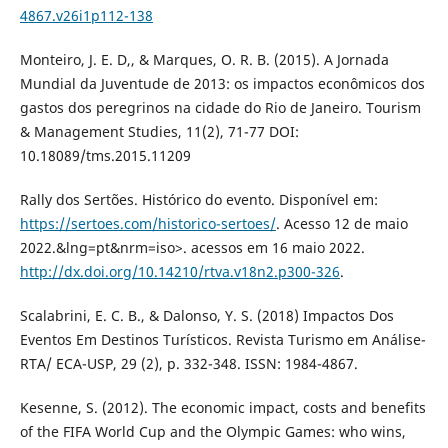
4867.v26i1p112-138
Monteiro, J. E. D,, & Marques, O. R. B. (2015). A Jornada
Mundial da Juventude de 2013: os impactos econômicos dos
gastos dos peregrinos na cidade do Rio de Janeiro. Tourism
& Management Studies, 11(2), 71-77 DOI:
10.18089/tms.2015.11209
Rally dos Sertões. Histórico do evento. Disponível em:
https://sertoes.com/historico-sertoes/
. Acesso 12 de maio
2022.&lng=pt&nrm=iso>. acessos em 16 maio 2022.
http://dx.doi.org/10.14210/rtva.v18n2.p300-326
.
Scalabrini, E. C. B., & Dalonso, Y. S. (2018) Impactos Dos
Eventos Em Destinos Turísticos. Revista Turismo em Análise-
RTA/ ECA-USP, 29 (2), p. 332-348. ISSN: 1984-4867.
Kesenne, S. (2012). The economic impact, costs and benefits
of the FIFA World Cup and the Olympic Games: who wins,