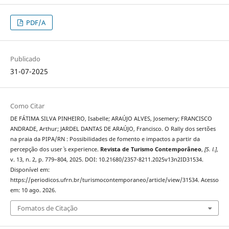
PDF/A
Publicado
31-07-2025
Como Citar
DE FÁTIMA SILVA PINHEIRO, Isabelle; ARAÚJO ALVES, Josemery; FRANCISCO
ANDRADE, Arthur; JARDEL DANTAS DE ARAÚJO, Francisco. O Rally dos sertões
na praia da PIPA/RN : Possibilidades de fomento e impactos a partir da
percepção dos user` s experience.
Revista de Turismo Contemporâneo
,
[S. l.]
,
v. 13, n. 2, p. 779–804, 2025. DOI: 10.21680/2357-8211.2025v13n2ID31534.
Disponível em:
https://periodicos.ufrn.br/turismocontemporaneo/article/view/31534. Acesso
em: 10 ago. 2026.
Fomatos de Citação