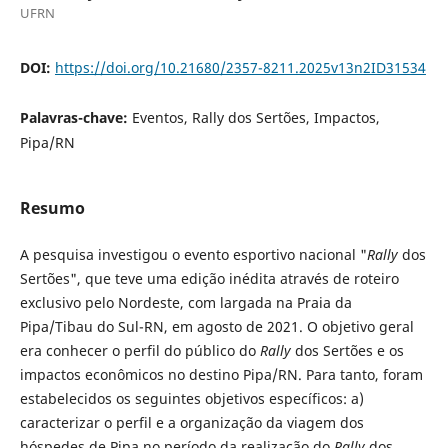
UFRN
DOI:
https://doi.org/10.21680/2357-8211.2025v13n2ID31534
Palavras-chave:
Eventos, Rally dos Sertões, Impactos,
Pipa/RN
Resumo
A pesquisa investigou o evento esportivo nacional "
Rally
dos
Sertões", que teve uma edição inédita através de roteiro
exclusivo pelo Nordeste, com largada na Praia da
Pipa/Tibau do Sul-RN, em agosto de 2021. O objetivo geral
era conhecer o perfil do público do
Rally
dos Sertões e os
impactos econômicos no destino Pipa/RN. Para tanto, foram
estabelecidos os seguintes objetivos específicos: a)
caracterizar o perfil e a organização da viagem dos
hóspedes de Pipa no período da realização do
Rally
dos