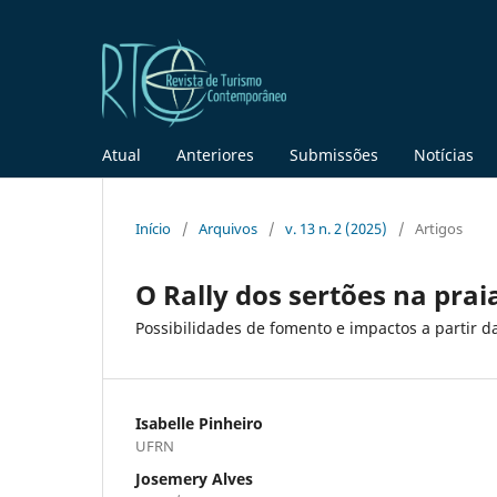
Atual
Anteriores
Submissões
Notícias
Início
/
Arquivos
/
v. 13 n. 2 (2025)
/
Artigos
O Rally dos sertões na pra
Possibilidades de fomento e impactos a partir d
Isabelle Pinheiro
UFRN
Josemery Alves