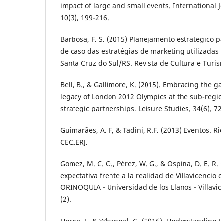
impact of large and small events. International J
10(3), 199-216.
Barbosa, F. S. (2015) Planejamento estratégico 
de caso das estratégias de marketing utilizadas
Santa Cruz do Sul/RS. Revista de Cultura e Turis
Bell, B., & Gallimore, K. (2015). Embracing the
legacy of London 2012 Olympics at the sub-regio
strategic partnerships. Leisure Studies, 34(6), 7
Guimarães, A. F, & Tadini, R.F. (2013) Eventos. R
CECIERJ.
Gomez, M. C. O., Pérez, W. G., & Ospina, D. E. R.
expectativa frente a la realidad de Villavicencio 
ORINOQUIA - Universidad de los Llanos - Villavi
(2).
Horne, J., & Whannel, G. (2016). Understanding