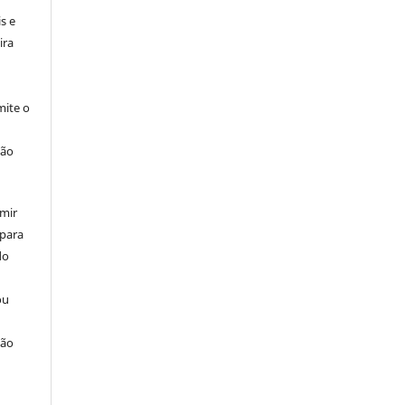
s e
ira
ite o
ção
umir
 para
do
ou
ção