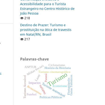
Acessibilidade para o Turista
Estrangeiro no Centro Histórico de
João Pessoa
218
Destino de Prazer: Turismo e
prostituição na ótica de travestis
em Natal/RN, Brasil
217
o
Palavras-chave
Cicloturismo
Mídias Sociais
a
ANPTUR
História da Hotelaria
Turismo cinematográfico
-
Turismo
Lazer
Paraná
Guias Turísticos
Turismo Acessível
Florianópolis
Impactos
Turismo sustentável
turismo
Ecoturismo
Restaurantes
Futebol
Políticas Públicas
: