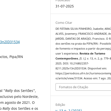
31-07-2025
Como Citar
DE FÁTIMA SILVA PINHEIRO, Isabelle; ARA
ALVES, Josemery; FRANCISCO ANDRADE, Ar
JARDEL DANTAS DE ARAÚJO, Francisco. O R
13n2ID31534
dos sertões na praia da PIPA/RN : Possibil
de fomento e impactos a partir da percep
user` s experience.
Revista de Turismo
actos, Pipa/RN
Contemporâneo
,
[S. l.]
, v. 13, n. 2, p. 779–
2025. DOI: 10.21680/2357-
8211.2025v13n2ID31534. Disponível em:
https://periodicos.ufrn.br/turismoconte
o/article/view/31534. Acesso em: 7 ago. 20
Fomatos de Citação
al "
Rally
dos Sertões",
xclusivo pelo Nordeste,
em agosto de 2021. O
Edição
do
Rally
dos Sertões e os
v. 13 n. 2 (2025)