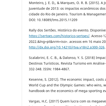
Monteiro, J. E. D,, & Marques, O. R. B. (2015). A
Juventude de 2013: os impactos econômicos dos
cidade do Rio de Janeiro. Tourism & Management
DOI: 10.18089/tms.2015.11209
Rally dos Sertões. Histórico do evento. Disponíve
https://sertoes.com/historico-sertoes/
. Acesso 1
2022.&lng=pt&nrm=iso>. acessos em 16 maio 20
http://dx.doi.org/10.14210/rtva.v18n2.p300-326
.
Scalabrini, E. C. B., & Dalonso, Y. S. (2018) Imp
Destinos Turísticos. Revista Turismo em Análise-
332-348. ISSN: 1984-4867.
Kesenne, S. (2012). The economic impact, costs a
World Cup and the Olympic Games: who wins, wh
handbook on the economics of mega sporting ev
Vargas, H.C. (2017) Quem lucra com os megaeve