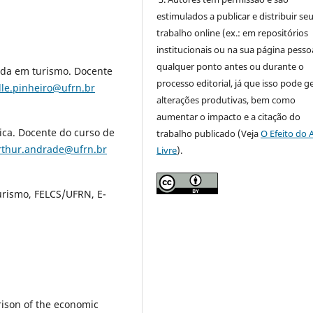
estimulados a publicar e distribuir se
trabalho online (ex.: em repositórios
institucionais ou na sua página pessoa
qualquer ponto antes ou durante o
ada em turismo. Docente
processo editorial, já que isso pode g
lle.pinheiro@ufrn.br
alterações produtivas, bem como
aumentar o impacto e a citação do
ica. Docente do curso de
trabalho publicado (Veja
O Efeito do 
rthur.andrade@ufrn.br
Livre
).
rismo, FELCS/UFRN, E-
rison of the economic