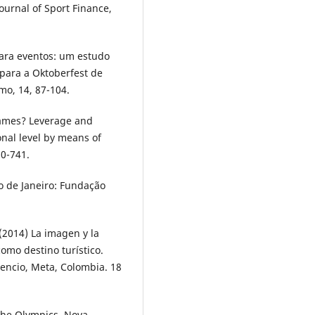
ournal of Sport Finance,
para eventos: um estudo
 para a Oktoberfest de
mo, 14, 87-104.
 games? Leverage and
nal level by means of
20-741.
io de Janeiro: Fundação
 (2014) La imagen y la
como destino turístico.
cencio, Meta, Colombia. 18
 the Olympics. Nova