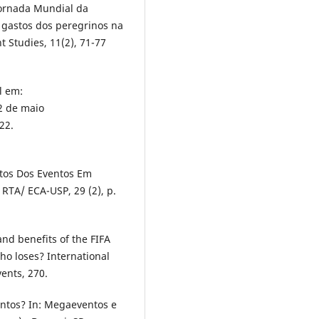
 Jornada Mundial da
 gastos dos peregrinos na
 Studies, 11(2), 71-77
l em:
2 de maio
22.
actos Dos Eventos Em
 RTA/ ECA-USP, 29 (2), p.
nd benefits of the FIFA
o loses? International
ents, 270.
ntos? In: Megaeventos e