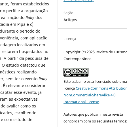
anto, foram estabelecidos
r o perfil e a organização
Seção
realização do
Rally
dos
Artigos
stadia em Pipa e c)
 durante o período do
nveniência, com aplicação
Licença
pedagem localizados em
or estarem hospedados no
Copyright (c) 2025 Revista de Turism
s. A partir da pesquisa de
Contemporâneo
. O estudo detectou que
mésticos realizando
zer, sem ter o evento
Rally
Este trabalho está licenciado sob um
. É relevante considerar
licença
Creative Commons Attribution
captar esse evento, já
NonCommercial-ShareAlike 4.0
aram as expectativas
International License
.
 de avaliar como os
licados, escolhendo
Autores que publicam nesta revista
o e com estudo de
concordam com os seguintes termos