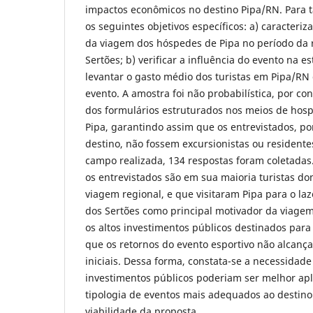
impactos econômicos no destino Pipa/RN. Para t
os seguintes objetivos específicos: a) caracteriza
da viagem dos hóspedes de Pipa no período da 
Sertões; b) verificar a influência do evento na e
levantar o gasto médio dos turistas em Pipa/RN
evento. A amostra foi não probabilística, por co
dos formulários estruturados nos meios de hos
Pipa, garantindo assim que os entrevistados, p
destino, não fossem excursionistas ou residente
campo realizada, 134 respostas foram coletadas
os entrevistados são em sua maioria turistas do
viagem regional, e que visitaram Pipa para o la
dos Sertões como principal motivador da viagem
os altos investimentos públicos destinados para 
que os retornos do evento esportivo não alcanç
iniciais. Dessa forma, constata-se a necessidade
investimentos públicos poderiam ser melhor ap
tipologia de eventos mais adequados ao destin
viabilidade da proposta.