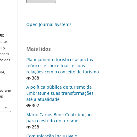
Open Journal Systems
ÚJO
thur;
Mais lidos
ally
idades
Planejamento turístico: aspectos
ção dos
teóricos e conceituais e suas
relações com o conceito de turismo
804,
388
A política pública de turismo da
mporane
Embratur e suas transformações
26.
até a atualidade
302
Mário Carlos Beni: Contribuição
para o estudo do turismo
258
Comunicação Inclusiva e