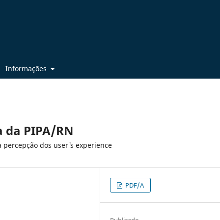
Informações
ia da PIPA/RN
a percepção dos user` s experience
PDF/A
Publicado