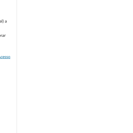
u
l) a
erar
Acesso