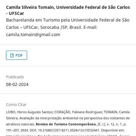
Camila Silveira Tomain,
Universidade Federal de São Carlos
- UFSCar
Bacharelanda em Turismo pela Universidade Federal de São
Carlos – UFSCar, Sorocaba /SP, Brasil. E-mail:
camila.tomain@gmail.com
PDF
Publicado
08-02-2024
Como Citar
LOBO, Heros Augusto Santos; CORAÇÃO, Fabiane Rodrigues; TOMAIN, Camila
Silveira. Avaliação da interpretação ambiental na perspectiva dos visitantes de
atrativos naturais.
Revista de Turismo Contemporâneo
,
[S. l.]
, v. 12, n. 1, p.
191–207, 2024. DOI: 10.21680/2357-8211.2024v12n1ID32441. Disponível em: