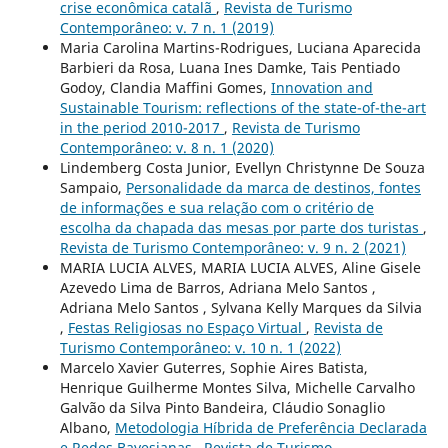
crise econômica catalã
,
Revista de Turismo
Contemporâneo: v. 7 n. 1 (2019)
Maria Carolina Martins-Rodrigues, Luciana Aparecida
Barbieri da Rosa, Luana Ines Damke, Tais Pentiado
Godoy, Clandia Maffini Gomes,
Innovation and
Sustainable Tourism: reflections of the state-of-the-art
in the period 2010-2017
,
Revista de Turismo
Contemporâneo: v. 8 n. 1 (2020)
Lindemberg Costa Junior, Evellyn Christynne De Souza
Sampaio,
Personalidade da marca de destinos, fontes
de informações e sua relação com o critério de
escolha da chapada das mesas por parte dos turistas
,
Revista de Turismo Contemporâneo: v. 9 n. 2 (2021)
MARIA LUCIA ALVES, MARIA LUCIA ALVES, Aline Gisele
Azevedo Lima de Barros, Adriana Melo Santos ,
Adriana Melo Santos , Sylvana Kelly Marques da Silvia
,
Festas Religiosas no Espaço Virtual
,
Revista de
Turismo Contemporâneo: v. 10 n. 1 (2022)
Marcelo Xavier Guterres, Sophie Aires Batista,
Henrique Guilherme Montes Silva, Michelle Carvalho
Galvão da Silva Pinto Bandeira, Cláudio Sonaglio
Albano,
Metodologia Híbrida de Preferência Declarada
e Redes Bayesianas
,
Revista de Turismo