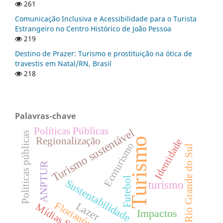
261
Comunicação Inclusiva e Acessibilidade para o Turista
Estrangeiro no Centro Histórico de João Pessoa
219
Destino de Prazer: Turismo e prostituição na ótica de
travestis em Natal/RN, Brasil
218
Palavras-chave
Políticas Públicas
Turismo sustentável
Políticas públicas
Regionalização
Turismo
Identidade
Ecoturismo
Rio Grande do Sul
ANPTUR
Futebol
Sustentabilidade
turismo
Florianópolis
Lazer
Mídias Sociais
Impactos