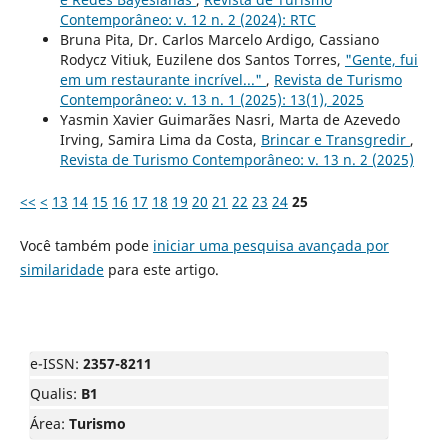
Contemporâneo: v. 12 n. 2 (2024): RTC
Bruna Pita, Dr. Carlos Marcelo Ardigo, Cassiano
Rodycz Vitiuk, Euzilene dos Santos Torres,
"Gente, fui
em um restaurante incrível..."
,
Revista de Turismo
Contemporâneo: v. 13 n. 1 (2025): 13(1), 2025
Yasmin Xavier Guimarães Nasri, Marta de Azevedo
Irving, Samira Lima da Costa,
Brincar e Transgredir
,
Revista de Turismo Contemporâneo: v. 13 n. 2 (2025)
<<
<
13
14
15
16
17
18
19
20
21
22
23
24
25
Você também pode
iniciar uma pesquisa avançada por
similaridade
para este artigo.
e-ISSN:
2357-8211
Qualis:
B1
Área:
Turismo