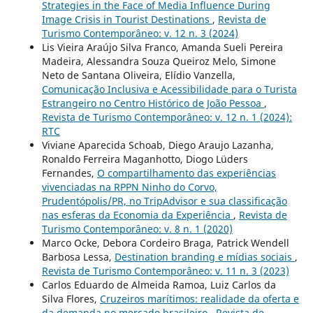
Strategies in the Face of Media Influence During
Image Crisis in Tourist Destinations
,
Revista de
Turismo Contemporâneo: v. 12 n. 3 (2024)
Lis Vieira Araújo Silva Franco, Amanda Sueli Pereira
Madeira, Alessandra Souza Queiroz Melo, Simone
Neto de Santana Oliveira, Elídio Vanzella,
Comunicação Inclusiva e Acessibilidade para o Turista
Estrangeiro no Centro Histórico de João Pessoa
,
Revista de Turismo Contemporâneo: v. 12 n. 1 (2024):
RTC
Viviane Aparecida Schoab, Diego Araujo Lazanha,
Ronaldo Ferreira Maganhotto, Diogo Lüders
Fernandes,
O compartilhamento das experiências
vivenciadas na RPPN Ninho do Corvo,
Prudentópolis/PR, no TripAdvisor e sua classificação
nas esferas da Economia da Experiência
,
Revista de
Turismo Contemporâneo: v. 8 n. 1 (2020)
Marco Ocke, Debora Cordeiro Braga, Patrick Wendell
Barbosa Lessa,
Destination branding e mídias sociais
,
Revista de Turismo Contemporâneo: v. 11 n. 3 (2023)
Carlos Eduardo de Almeida Ramoa, Luiz Carlos da
Silva Flores,
Cruzeiros marítimos: realidade da oferta e
da demanda no mercado brasileiro
,
Revista de