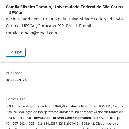
Camila Silveira Tomain,
Universidade Federal de São Carlos
- UFSCar
Bacharelanda em Turismo pela Universidade Federal de São
Carlos – UFSCar, Sorocaba /SP, Brasil. E-mail:
camila.tomain@gmail.com
PDF
Publicado
08-02-2024
Como Citar
LOBO, Heros Augusto Santos; CORAÇÃO, Fabiane Rodrigues; TOMAIN, Camila
Silveira. Avaliação da interpretação ambiental na perspectiva dos visitantes de
atrativos naturais.
Revista de Turismo Contemporâneo
,
[S. l.]
, v. 12, n. 1, p.
191–207, 2024. DOI: 10.21680/2357-8211.2024v12n1ID32441. Disponível em: