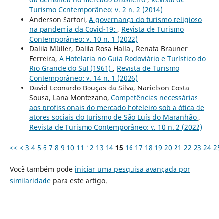
Turismo Contemporâneo: v. 2 n. 2 (2014)
Anderson Sartori,
A governança do turismo religioso
na pandemia da Covid-19:
,
Revista de Turismo
Contemporâneo: v. 10 n. 1 (2022)
Dalila Müller, Dalila Rosa Hallal, Renata Brauner
Ferreira,
A Hotelaria no Guia Rodoviário e Turístico do
Rio Grande do Sul (1961)
,
Revista de Turismo
Contemporâneo: v. 14 n. 1 (2026)
David Leonardo Bouças da Silva, Narielson Costa
Sousa, Lana Montezano,
Competências necessárias
aos profissionais do mercado hoteleiro sob a ótica de
atores sociais do turismo de São Luís do Maranhão
,
Revista de Turismo Contemporâneo: v. 10 n. 2 (2022)
<<
<
3
4
5
6
7
8
9
10
11
12
13
14
15
16
17
18
19
20
21
22
23
24
2
Você também pode
iniciar uma pesquisa avançada por
similaridade
para este artigo.