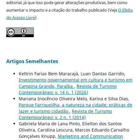
editorial, já que isso pode gerar alterações produtivas, bem como
aumentar o impacto e a citação do trabalho publicado (Veja
O Efeito
do Acesso Livre
).
Artigos Semelhantes
Kettrin Farias Bem Maracajá, Luan Dantas Garrido,
Investimento governamental em cultura e turismo em
Campina Grande, Paraíba
,
Revista de Turismo
Contemporâneo: v. 14 n. 1 (2026)
Mariana Inocêncio Oliveira Melo, Karina e Silva Dias,
Parque Farroupilha, a natureza na cidade: práticas de
lazer e turismo cidadão
,
Revista de Turismo
Contemporâneo: v. 2 n. 1 (2014)
Gabriela Maria de Lana Pinto, Elielton dos Santos
Oliveira, Carolina Lescura, Marcos Eduardo Carvalho
Gonçalves Knupp,
Marketing and Communication