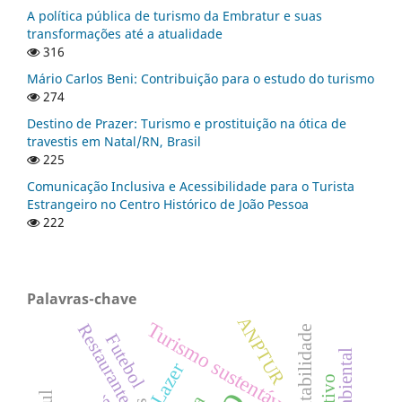
A política pública de turismo da Embratur e suas
transformações até a atualidade
316
Mário Carlos Beni: Contribuição para o estudo do turismo
274
Destino de Prazer: Turismo e prostituição na ótica de
travestis em Natal/RN, Brasil
225
Comunicação Inclusiva e Acessibilidade para o Turista
Estrangeiro no Centro Histórico de João Pessoa
222
Palavras-chave
ANPTUR
Turismo sustentável
Restaurantes
Sustentabilidade
Futebol
Lazer