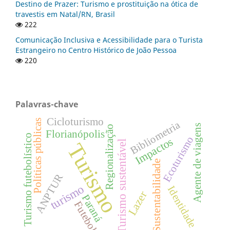
Destino de Prazer: Turismo e prostituição na ótica de
travestis em Natal/RN, Brasil
222
Comunicação Inclusiva e Acessibilidade para o Turista
Estrangeiro no Centro Histórico de João Pessoa
220
Palavras-chave
Cicloturismo
Políticas públicas
Bibliometria
Agente de viagens
Regionalização
Florianópolis
Turismo futebolístico
Ecoturismo
Impactos
Turismo sustentável
Turismo
Sustentabilidade
ANPTUR
turismo
Identidade
Lazer
Paraná
Futebol