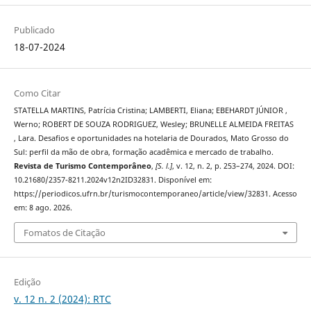
Publicado
18-07-2024
Como Citar
STATELLA MARTINS, Patrícia Cristina; LAMBERTI, Eliana; EBEHARDT JÚNIOR ,
Werno; ROBERT DE SOUZA RODRIGUEZ, Wesley; BRUNELLE ALMEIDA FREITAS
, Lara. Desafios e oportunidades na hotelaria de Dourados, Mato Grosso do
Sul: perfil da mão de obra, formação acadêmica e mercado de trabalho.
Revista de Turismo Contemporâneo
,
[S. l.]
, v. 12, n. 2, p. 253–274, 2024. DOI:
10.21680/2357-8211.2024v12n2ID32831. Disponível em:
https://periodicos.ufrn.br/turismocontemporaneo/article/view/32831. Acesso
em: 8 ago. 2026.
Fomatos de Citação
Edição
v. 12 n. 2 (2024): RTC