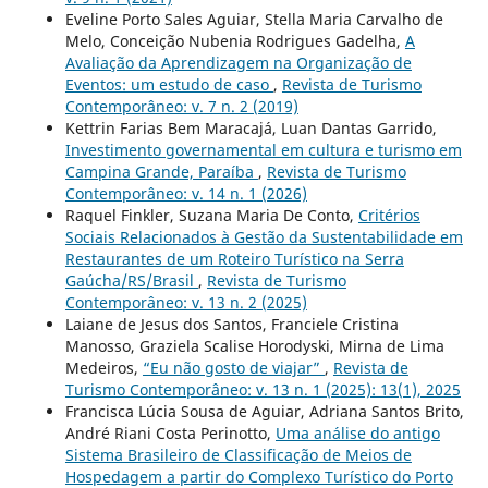
Eveline Porto Sales Aguiar, Stella Maria Carvalho de
Melo, Conceição Nubenia Rodrigues Gadelha,
A
Avaliação da Aprendizagem na Organização de
Eventos: um estudo de caso
,
Revista de Turismo
Contemporâneo: v. 7 n. 2 (2019)
Kettrin Farias Bem Maracajá, Luan Dantas Garrido,
Investimento governamental em cultura e turismo em
Campina Grande, Paraíba
,
Revista de Turismo
Contemporâneo: v. 14 n. 1 (2026)
Raquel Finkler, Suzana Maria De Conto,
Critérios
Sociais Relacionados à Gestão da Sustentabilidade em
Restaurantes de um Roteiro Turístico na Serra
Gaúcha/RS/Brasil
,
Revista de Turismo
Contemporâneo: v. 13 n. 2 (2025)
Laiane de Jesus dos Santos, Franciele Cristina
Manosso, Graziela Scalise Horodyski, Mirna de Lima
Medeiros,
“Eu não gosto de viajar”
,
Revista de
Turismo Contemporâneo: v. 13 n. 1 (2025): 13(1), 2025
Francisca Lúcia Sousa de Aguiar, Adriana Santos Brito,
André Riani Costa Perinotto,
Uma análise do antigo
Sistema Brasileiro de Classificação de Meios de
Hospedagem a partir do Complexo Turístico do Porto