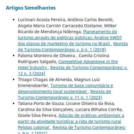
Artigos Semelhantes
Lucimari Acosta Pereira, Antônio Carlos Benetti,
Angela Maria Carrión Carracedo Ozelame, Wilker
Ricardo de Mendonça Nóbrega,
Planejamento do
turismo através de políticas públicas: Análise SWOT
dos planos de marketing de turismo no Brasil
,
Revista
de Turismo Contemporâneo: v. 6 n. 1 (2018)
Paloma Monteiro de Oliveira , Camila Cristina
Rodrigues Salgado,
Competitive Advantage in the
Hotel Industry
,
Revista de Turismo Contemporâneo: v.
12 n. 3 (2024)
Thiago Chagas de Almeida, Magnus Luiz
Emmendoerfer,
Turismo de base comunitária e
desenvolvimento local sustentável
,
Revista de
Turismo Contemporâneo: v. 11 n. 1 (2023)
Tatiana Porto de Souza, Liciane Oliveira da Rosa,
Carolina da Silva Gonçalves, Luciara Bilhalva Corrêa,
Gisele Silva Pereira,
Adoção de práticas ambientais a
partir da atividade turística: a rota de turismo rural
Pelotas colonial
,
Revista de Turismo Contemporâneo:
v. 9 n. 1 (2021)