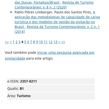
das Dunas, Fortaleza/Brasil
,
Revista de Turismo
Contemporâneo: v. 8 n. 2 (2020)
Pablo Flôres Limberger, Paulo dos Santos Pires,
A
aplicação das metodologias de capacidade de carga
turística e dos modelos de gestão da visitação no
Brasil
,
Revista de Turismo Contemporâneo: v. 2 n. 1
(2014)
<<
<
1
2
3
4
5
6
7
8
9
10
11
12
13
>
>>
Você também pode
iniciar uma pesquisa avançada por
similaridade
para este artigo.
e-ISSN:
2357-8211
Qualis:
B1
Área:
Turismo