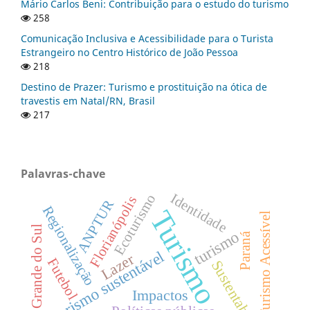
Mário Carlos Beni: Contribuição para o estudo do turismo
258
Comunicação Inclusiva e Acessibilidade para o Turista
Estrangeiro no Centro Histórico de João Pessoa
218
Destino de Prazer: Turismo e prostituição na ótica de
travestis em Natal/RN, Brasil
217
Palavras-chave
Identidade
Ecoturismo
Florianópolis
ANPTUR
Regionalização
Turismo
Turismo Acessível
Rio Grande do Sul
turismo
Paraná
Turismo sustentável
Lazer
Futebol
Sustentabilidade
Impactos