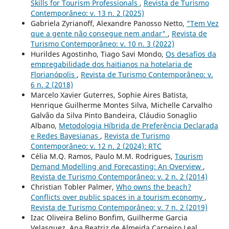
Skills for Tourism Professionals
,
Revista de Turismo
Contemporâneo: v. 13 n. 2 (2025)
Gabriela Zyrianoff, Alexandre Panosso Netto,
"Tem Vez
que a gente não consegue nem andar"
,
Revista de
Turismo Contemporâneo: v. 10 n. 3 (2022)
Hurildes Agostinho, Tiago Savi Mondo,
Os desafios da
empregabilidade dos haitianos na hotelaria de
Florianópolis
,
Revista de Turismo Contemporâneo: v.
6 n. 2 (2018)
Marcelo Xavier Guterres, Sophie Aires Batista,
Henrique Guilherme Montes Silva, Michelle Carvalho
Galvão da Silva Pinto Bandeira, Cláudio Sonaglio
Albano,
Metodologia Híbrida de Preferência Declarada
e Redes Bayesianas
,
Revista de Turismo
Contemporâneo: v. 12 n. 2 (2024): RTC
Célia M.Q. Ramos, Paulo M.M. Rodrigues,
Tourism
Demand Modelling and Forecasting: An Overview
,
Revista de Turismo Contemporâneo: v. 2 n. 2 (2014)
Christian Tobler Palmer,
Who owns the beach?
Conflicts over public spaces in a tourism economy
,
Revista de Turismo Contemporâneo: v. 7 n. 2 (2019)
Izac Oliveira Belino Bonfim, Guilherme Garcia
Velasquez, Ana Beatriz de Almeida Carneiro Leal,