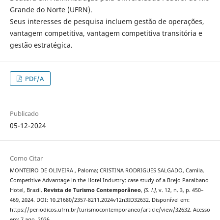
Grande do Norte (UFRN).
Seus interesses de pesquisa incluem gestão de operações,
vantagem competitiva, vantagem competitiva transitória e
gestão estratégica.
PDF/A
Publicado
05-12-2024
Como Citar
MONTEIRO DE OLIVEIRA , Paloma; CRISTINA RODRIGUES SALGADO, Camila.
Competitive Advantage in the Hotel Industry: case study of a Brejo Paraibano
Hotel, Brazil.
Revista de Turismo Contemporâneo
,
[S. l.]
, v. 12, n. 3, p. 450–
469, 2024. DOI: 10.21680/2357-8211.2024v12n3ID32632. Disponível em:
https://periodicos.ufrn.br/turismocontemporaneo/article/view/32632. Acesso
em: 7 ago. 2026.