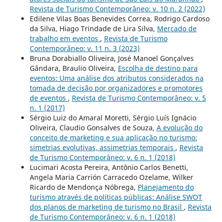
Revista de Turismo Contemporâneo: v. 10 n. 2 (2022)
Edilene Vilas Boas Benevides Correa, Rodrigo Cardoso
da Silva, Hiago Trindade de Lira Silva,
Mercado de
trabalho em eventos
,
Revista de Turismo
Contemporâneo: v. 11 n. 3 (2023)
Bruna Dorabiallo Oliveira, José Manoel Gonçalves
Gândara, Braulio Oliveira,
Escolha de destino para
eventos: Uma análise dos atributos considerados na
tomada de decisão por organizadores e promotores
de eventos
,
Revista de Turismo Contemporâneo: v. 5
n. 1 (2017)
Sérgio Luiz do Amaral Moretti, Sérgio Luís Ignácio
Oliveira, Claudio Gonsalves de Souza,
A evolução do
conceito de marketing e sua aplicação no turismo:
simetrias evolutivas, assimetrias temporais
,
Revista
de Turismo Contemporâneo: v. 6 n. 1 (2018)
Lucimari Acosta Pereira, Antônio Carlos Benetti,
Angela Maria Carrión Carracedo Ozelame, Wilker
Ricardo de Mendonça Nóbrega,
Planejamento do
turismo através de políticas públicas: Análise SWOT
dos planos de marketing de turismo no Brasil
,
Revista
de Turismo Contemporâneo: v. 6 n. 1 (2018)