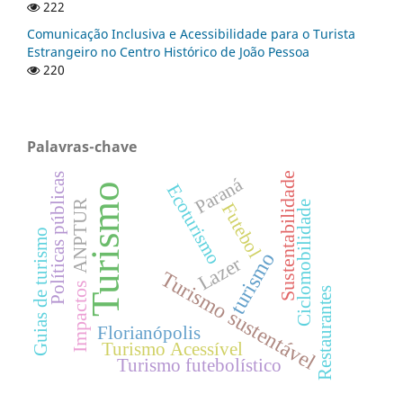
222
Comunicação Inclusiva e Acessibilidade para o Turista
Estrangeiro no Centro Histórico de João Pessoa
220
Palavras-chave
Sustentabilidade
Políticas públicas
Paraná
Turismo
Ecoturismo
ANPTUR
Futebol
Ciclomobilidade
Guias de turismo
turismo
Lazer
Turismo sustentável
Impactos
Restaurantes
Florianópolis
Turismo Acessível
Turismo futebolístico