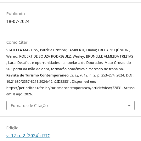
Publicado
18-07-2024
Como Citar
STATELLA MARTINS, Patrícia Cristina; LAMBERTI, Eliana; EBEHARDT JÚNIOR ,
Werno; ROBERT DE SOUZA RODRIGUEZ, Wesley; BRUNELLE ALMEIDA FREITAS
, Lara. Desafios e oportunidades na hotelaria de Dourados, Mato Grosso do
Sul: perfil da mão de obra, formação acadêmica e mercado de trabalho.
Revista de Turismo Contemporâneo
,
[S. l.]
, v. 12, n. 2, p. 253–274, 2024. DOI:
10.21680/2357-8211.2024v12n2ID32831. Disponível em:
https://periodicos.ufrn.br/turismocontemporaneo/article/view/32831. Acesso
em: 8 ago. 2026.
Fomatos de Citação
Edição
v. 12 n. 2 (2024): RTC