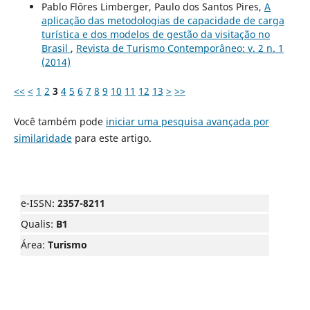
Pablo Flôres Limberger, Paulo dos Santos Pires,
A
aplicação das metodologias de capacidade de carga
turística e dos modelos de gestão da visitação no
Brasil
,
Revista de Turismo Contemporâneo: v. 2 n. 1
(2014)
<<
<
1
2
3
4
5
6
7
8
9
10
11
12
13
>
>>
Você também pode
iniciar uma pesquisa avançada por
similaridade
para este artigo.
e-ISSN:
2357-8211
Qualis:
B1
Área:
Turismo