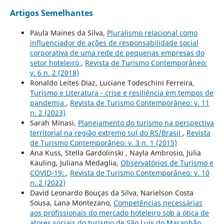
Artigos Semelhantes
Paula Maines da Silva,
Pluralismo relacional como
influenciador de ações de responsabilidade social
corporativa de uma rede de pequenas empresas do
setor hoteleiro
,
Revista de Turismo Contemporâneo:
v. 6 n. 2 (2018)
Ronaldo Leites Diaz, Luciane Todeschini Ferreira,
Turismo e Literatura - crise e resiliência em tempos de
pandemia
,
Revista de Turismo Contemporâneo: v. 11
n. 2 (2023)
Sarah Minasi,
Planejamento do turismo na perspectiva
territorial na região extremo sul do RS/Brasil
,
Revista
de Turismo Contemporâneo: v. 3 n. 1 (2015)
Ana Kuss, Stella Gardolinski , Nayla Ambrosio, Julia
Kauling, Juliana Medaglia,
Observatórios de Turismo e
COVID-19:
,
Revista de Turismo Contemporâneo: v. 10
n. 2 (2022)
David Leonardo Bouças da Silva, Narielson Costa
Sousa, Lana Montezano,
Competências necessárias
aos profissionais do mercado hoteleiro sob a ótica de
atores sociais do turismo de São Luís do Maranhão
,