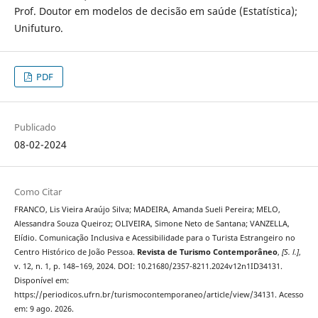
Prof. Doutor em modelos de decisão em saúde (Estatística);
Unifuturo.
PDF
Publicado
08-02-2024
Como Citar
FRANCO, Lis Vieira Araújo Silva; MADEIRA, Amanda Sueli Pereira; MELO,
Alessandra Souza Queiroz; OLIVEIRA, Simone Neto de Santana; VANZELLA,
Elídio. Comunicação Inclusiva e Acessibilidade para o Turista Estrangeiro no
Centro Histórico de João Pessoa.
Revista de Turismo Contemporâneo
,
[S. l.]
,
v. 12, n. 1, p. 148–169, 2024. DOI: 10.21680/2357-8211.2024v12n1ID34131.
Disponível em:
https://periodicos.ufrn.br/turismocontemporaneo/article/view/34131. Acesso
em: 9 ago. 2026.