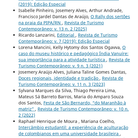
(2019): Edição Especial
Isabelle Pinheiro, Josemery Alves, Arthur Andrade,
Francisco Jardel Dantas de Araújo,
O Rally dos sertões
na praia da PIPA/RN
,
Revista de Turismo
Contemporâneo: v. 13 n. 2 (2025)
Ricardo Lanzarini,
Editorial
,
Revista de Turismo
Contemporâneo: v. 7 (2019): Edição Especial
Lorena Mancini, Kelly Hytomy dos Santos Ogavva,
O
caso do museu histórico e pedagógico Índia Vanuíre:
sua importância para a atividade turística
,
Revista de
Turismo Contemporâneo: v. 9 n. 3 (2021)
Josemery Araújo Alves, Juliana Taline Gomes Dantas,
Doces regionais, identidade e tradição
,
Revista de
Turismo Contemporâneo: v. 11 n. 3 (2023)
Sylvana Marques da Silva, Thiago Pereira Lima,
Mateus Sá Barreto Barros, Maria do Amparo Souza
dos Santos,
Festa de São Bernardo, “do Maranhão à
matriz”
,
Revista de Turismo Contemporâneo: v. 10 n.
2 (2022)
Raphael Henrique de Moura , Mariana Coelho,
Intercâmbio estudantil: a experiência de aculturação
de colombianos em uma universidade brasileira
,