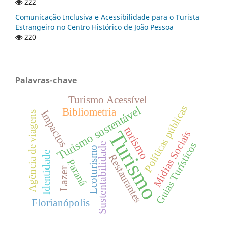
222
Comunicação Inclusiva e Acessibilidade para o Turista
Estrangeiro no Centro Histórico de João Pessoa
220
Palavras-chave
Turismo Acessível
Políticas públicas
Turismo sustentável
Bibliometria
Impactos
Agência de viagens
turismo
Turismo
Mídias Sociais
Guias Turísticos
Sustentabilidade
Ecoturismo
Identidade
Restaurantes
Paraná
Lazer
Florianópolis