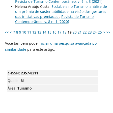
Revista de Turismo Contemporâneo: v. 9 n. 3 (2021)
Helena Araújo Costa,
Ecolabels no Turismo: análise de
um prêmio de sustentabilidade na visão dos gestores
das iniciativas premiadas
,
Revista de Turismo
Contemporâneo: v. 8 n. 1 (2020)
<<
<
7
8
9
10
11
12
13
14
15
16
17
18
19
20
21
22
23
24
25
>
>>
Você também pode
iniciar uma pesquisa avançada por
similaridade
para este artigo.
e-ISSN:
2357-8211
Qualis:
B1
Área:
Turismo