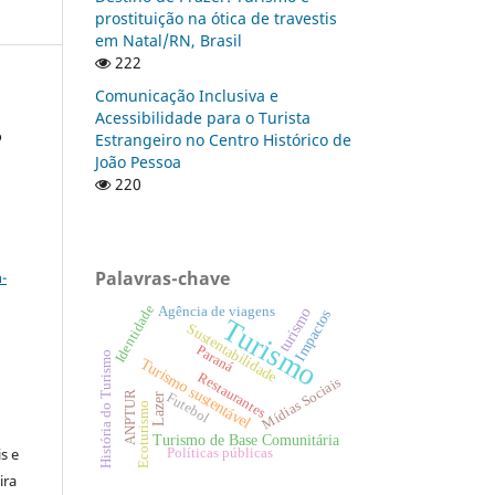
prostituição na ótica de travestis
em Natal/RN, Brasil
222
Comunicação Inclusiva e
Acessibilidade para o Turista
o
Estrangeiro no Centro Histórico de
João Pessoa
220
a
Palavras-chave
-
Identidade
Agência de viagens
turismo
Impactos
Turismo
Sustentabilidade
Paraná
História do Turismo
Turismo sustentável
Restaurantes
Mídias Sociais
ANPTUR
Futebol
Lazer
:
Ecoturismo
Turismo de Base Comunitária
s e
Políticas públicas
ira