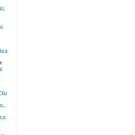
4):
mo
ão e
de
ro
“Eu
or
,
e e
,
 v.