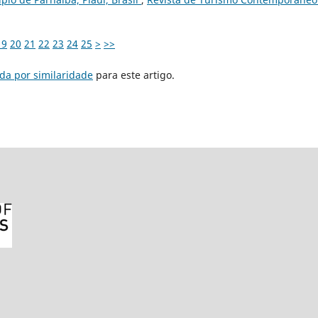
19
20
21
22
23
24
25
>
>>
da por similaridade
para este artigo.