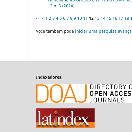
12 n. 3 (2024)
<<
<
1
2
3
4
5
6
7
8
9
10
11
12
13
14
15
16
17
18
Você também pode
iniciar uma pesquisa avança
Indexadores: