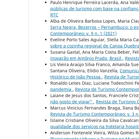
Paulo Henrique Ferreira Lacerda, Ana Val
públicas de turismo com base na confianç
RTC
Alba de Oliveira Barbosa Lopes, Maria Cla
Serra Negra, Bezerros – Pernambuco: o e
Contemporâneo: v. 9 n. 1 (2021)
Eveline Porto Sales Aguiar, Stella Maria C
sobre a cozinha regional de Canoa Quebr
Susana Gastal, Ana Maria Costa Beber, Fel
inovação em Antônio Prado, Brasil
,
Revist
Lis Vieira Araújo Silva Franco, Amanda Su
Santana Oliveira, Elídio Vanzella,
Comunica
Histórico de João Pessoa
,
Revista de Turis
Ronaldo Leites Diaz, Luciane Todeschini Fe
pandemia
,
Revista de Turismo Contemporâ
Laiane de Jesus dos Santos, Franciele Cri
não gosto de viajar”
,
Revista de Turismo C
Marcus Vinicius Fernandes Braga, Ilana Ba
Revista de Turismo Contemporâneo: v. 3 n.
Islaine Cristiane Oliveira da Silva Cavalca
qualidade dos serviços na hotelaria hospi
Anderson Fontenele Vieira, Wilza Gomes R
Planejamento Urbano e Turismo no Municíp