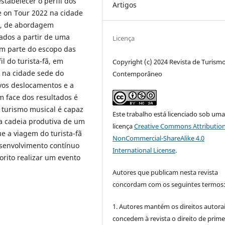
stabelecer o perfil dos
Artigos
ve on Tour 2022 na cidade
sa, de abordagem
dados a partir de uma
Licença
am parte do escopo das
il do turista-fã, em
Copyright (c) 2024 Revista de Turism
a na cidade sede do
Contemporâneo
ovos deslocamentos e a
m face dos resultados é
 turismo musical é capaz
Este trabalho está licenciado sob um
a cadeia produtiva de um
licença
Creative Commons Attribution
e a viagem do turista-fã
NonCommercial-ShareAlike 4.0
senvolvimento contínuo
International License
.
orito realizar um evento
Autores que publicam nesta revista
concordam com os seguintes termos
1. Autores mantém os direitos autorai
concedem à revista o direito de prime