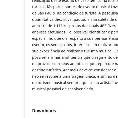
realização deste estudo de caso tem como foco e
turistas-fãs participantes do evento musical Lo
de São Paulo, na condição de turista. A pesqui
quantitativa descritiva, pautou a sua coleta de 
amostra de 1.116 respostas das quais 463 fizer
análises efetuadas. Foi possível identificar o perf
especial, no que diz respeito à sua permanênci
evento, os seus gastos, interesse em realizar n
sua experiência ao realizar o turismo musical. E
possível afirmar a influência que o segmento de
de provocar em seus adeptos o que repercute n
destino turístico. Ademais deve-se considerar qu
não se resume a uma viagem única, e sim ao de
do turismo musical sempre que o seu artista fav
musical possível de ser vivenciado.
Downloads