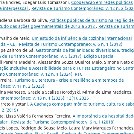
éria Endres, Edegar Luis Tomazzoni,
Cooperação em redes políticas
a interpessoal
,
Revista de Turismo Contemporâneo: v. 12 n. 2 (202
udlena Barbosa da Silva,
Políticas públicas de turismo na região de
studo das ações governamentais de 2013 a 2018
,
Revista de Turis
arvalho de Melo,
Um estudo da influência da cozinha internacional
ada – CE
,
Revista de Turismo Contemporâneo: v. 6 n. 1 (2018)
ipe Zaltron de Sá,
Gastronomia da italianidade: diversidade, tradiç
a de Turismo Contemporâneo: v. 5 (2017): Edição Especial
eli Pereira Madeira, Alessandra Souza Queiroz Melo, Simone Neto 
ção Inclusiva e Acessibilidade para o Turista Estrangeiro no Cent
mo Contemporâneo: v. 12 n. 1 (2024): RTC
rreira,
Turismo e Literatura - crise e resiliência em tempos de
neo: v. 11 n. 2 (2023)
stina Manosso, Graziela Scalise Horodyski, Mirna de Lima Medeiros,
ontemporâneo: v. 13 n. 1 (2025): 13(1), 2025
rreto Kiyotani,
A Cachaça como patrimônio: turismo, cultura e sab
 2 (2015)
nte, Lissa Valéria Fernandes Ferreira,
A importância da hospitalidad
talar
,
Revista de Turismo Contemporâneo: v. 6 n. 1 (2018)
eis Lopes, Rodrigo de Sousa Melo, Laura Mary Marques Fernandes
io de Parnaíba, Piauí, Brasil
,
Revista de Turismo Contemporâneo: