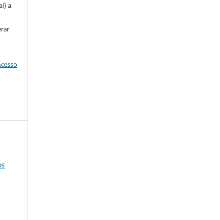
l) a
erar
Acesso
os