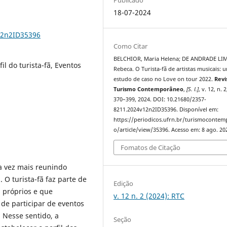
18-07-2024
12n2ID35396
Como Citar
BELCHIOR, Maria Helena; DE ANDRADE LI
il do turista-fã, Eventos
Rebeca. O Turista-fã de artistas musicais: 
estudo de caso no Love on tour 2022.
Revi
Turismo Contemporâneo
,
[S. l.]
, v. 12, n. 2
370–399, 2024. DOI: 10.21680/2357-
8211.2024v12n2ID35396. Disponível em:
https://periodicos.ufrn.br/turismoconte
o/article/view/35396. Acesso em: 8 ago. 20
Fomatos de Citação
 vez mais reunindo
O turista-fã faz parte de
Edição
s próprios e que
v. 12 n. 2 (2024): RTC
de participar de eventos
. Nesse sentido, a
Seção