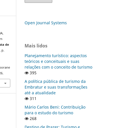
Open Journal Systems
MA,
um
Mais lidos
sta de
, p.
Planejamento turístico: aspectos
teóricos e conceituais e suas
relações com o conceito de turismo
mporane
395
26.
A política pública de turismo da
Embratur e suas transformações
até a atualidade
311
Mário Carlos Beni: Contribuição
para o estudo do turismo
268
Destino de Prazer: Turismo e