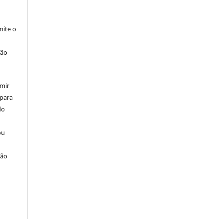
ite o
ção
umir
 para
do
ou
ção
u