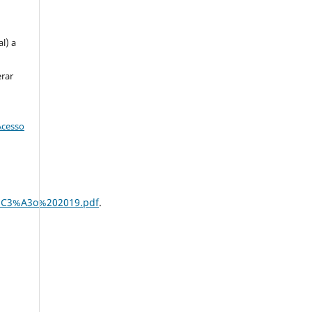
u
l) a
erar
Acesso
%C3%A3o%202019.pdf
.