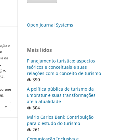
Open Journal Systems
ução e
Mais lidos
do
ia da
Planejamento turístico: aspectos
.
teóricos e conceituais e suas
.]
, v.
relações com o conceito de turismo
57-
390
A política pública de turismo da
mporane
Embratur e suas transformações
26.
até a atualidade
304
Mário Carlos Beni: Contribuição
para o estudo do turismo
261
Comunicação Inclusiva e