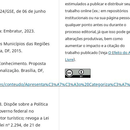
estimulados a publicar e distribuir se
trabalho online (ex.: em repositórios
024/GSE, de 06 de junho
institucionais ou na sua página pessoa
qualquer ponto antes ou durante o
a: Embratur, 2023.
processo editorial, já que isso pode g
alterações produtivas, bem como
os Municípios das Regiões
aumentar o impacto e a citação do
a, DF, 2015.
trabalho publicado (Veja
O Efeito do 
Livre
).
 Conhecimento. Proposta
lização. Brasília, DF,
images/conteudo/Apresenta%C3%A7%C3%A3o%20Categoriza%C3%A7
. Dispõe sobre a Política
overno federal no
r turístico; revoga a Lei
ei nº 2.294, de 21 de