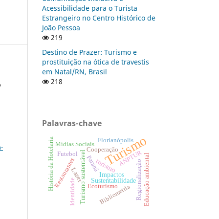
Acessibilidade para o Turista
Estrangeiro no Centro Histórico de
João Pessoa
219
Destino de Prazer: Turismo e
prostituição na ótica de travestis
em Natal/RN, Brasil
218
o
Palavras-chave
a
Turismo
História da Hotelaria
Florianópolis
Mídias Sociais
-
Cooperação
ANPTUR
Turismo sustentável
Futebol
Educação ambiental
Paraná
Restaurantes
turismo
Regionalização
Lazer
Impactos
Sustentabilidade
Identidade
Ecoturismo
Bibliometria
: