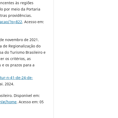
encentes às regiões
do por meio da Portaria
tras providências.
lacao/?p=822
. Acesso em:
 de novembro de 2021.
a de Regionalização do
a do Turismo Brasileiro e
r os critérios, as
 e os prazos para a
tur-n-41-de-24-de-
i. 2024.
leiro. Disponível em:
tml#/home
. Acesso em: 05