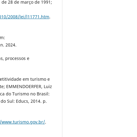
1, de 28 de março de 1991;
2010/2008/lei/l11771.htm
.
em:
un. 2024.
as, processos e
etitividade em turismo e
arte; EMMENDOERFER, Luiz
a do Turismo no Brasil:
 do Sul: Educs, 2014. p.
//www.turismo.gov.br/
.