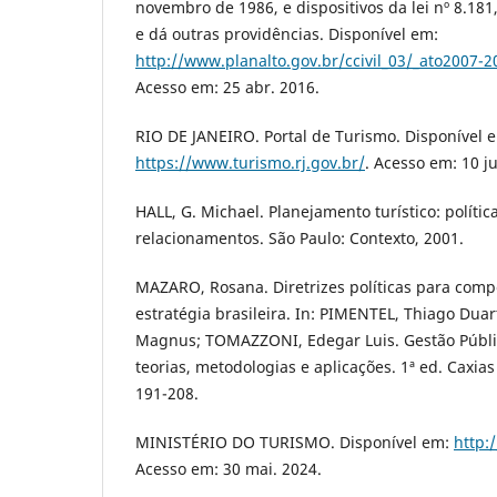
novembro de 1986, e dispositivos da lei nº 8.18
e dá outras providências. Disponível em:
http://www.planalto.gov.br/ccivil_03/_ato2007-
Acesso em: 25 abr. 2016.
RIO DE JANEIRO. Portal de Turismo. Disponível 
https://www.turismo.rj.gov.br/
. Acesso em: 10 j
HALL, G. Michael. Planejamento turístico: polític
relacionamentos. São Paulo: Contexto, 2001.
MAZARO, Rosana. Diretrizes políticas para comp
estratégia brasileira. In: PIMENTEL, Thiago Du
Magnus; TOMAZZONI, Edegar Luis. Gestão Públic
teorias, metodologias e aplicações. 1ª ed. Caxias
191-208.
MINISTÉRIO DO TURISMO. Disponível em:
http:
Acesso em: 30 mai. 2024.