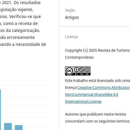
 2021. Os resultados
egislação vigente,
Seção
ios. Verificou-se que
Artigos
, como a receita de
os da categorização.
Licença
o são erroneamente
inhando a necessidade de
Copyright (c) 2025 Revista de Turism
Contemporâneo
Este trabalho está licenciado sob um
licença
Creative Commons Attribution
NonCommercial-ShareAlike 4.0
International License
.
Autores que publicam nesta revista
concordam com os seguintes termos