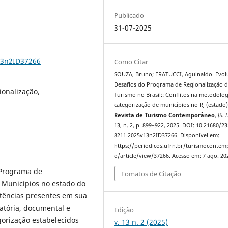
Publicado
31-07-2025
13n2ID37266
Como Citar
SOUZA, Bruno; FRATUCCI, Aguinaldo. Evol
Desafios do Programa de Regionalização 
ionalização,
Turismo no Brasil:: Conflitos na metodolog
categorização de municípios no RJ (estado)
Revista de Turismo Contemporâneo
,
[S. l
13, n. 2, p. 899–922, 2025. DOI: 10.21680/23
8211.2025v13n2ID37266. Disponível em:
https://periodicos.ufrn.br/turismoconte
o/article/view/37266. Acesso em: 7 ago. 20
 Programa de
Fomatos de Citação
 Municípios no estado do
stências presentes em sua
atória, documental e
Edição
egorização estabelecidos
v. 13 n. 2 (2025)