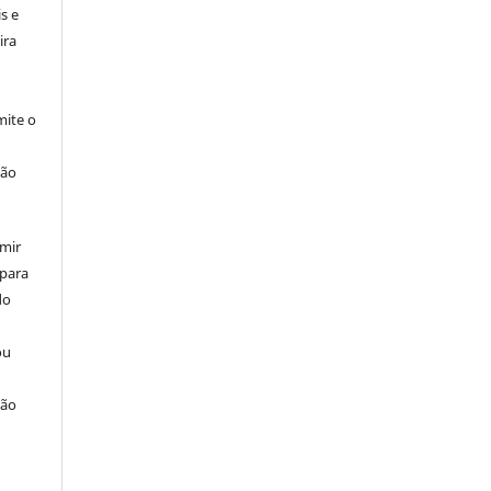
s e
ira
ite o
ção
umir
 para
do
ou
ção