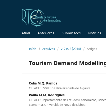
Atual
Anteriores
Submissões
Notícias
Início
/
Arquivos
/
v. 2 n. 2 (2014)
/
Artigos
Tourism Demand Modelling
Célia M.Q. Ramos
CEFAGE; ESGHT da Universidade do Algarve
Paulo M.M. Rodrigues
CEFAGE; Departamento de Estudos Económicos, Banco 
Economia, Universidade Nova de Lisboa.