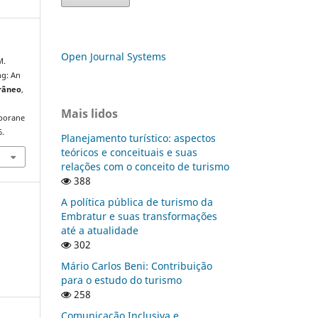
Open Journal Systems
M.
ng: An
râneo
,
Mais lidos
mporane
6.
Planejamento turístico: aspectos
teóricos e conceituais e suas
relações com o conceito de turismo
388
A política pública de turismo da
Embratur e suas transformações
até a atualidade
302
Mário Carlos Beni: Contribuição
para o estudo do turismo
258
Comunicação Inclusiva e