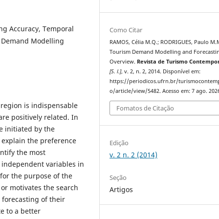
ing Accuracy, Temporal
Como Citar
m Demand Modelling
RAMOS, Célia M.Q.; RODRIGUES, Paulo M.
Tourism Demand Modelling and Forecasti
Overview.
Revista de Turismo Contempo
[S. l.]
, v. 2, n. 2, 2014. Disponível em:
https://periodicos.ufrn.br/turismoconte
o/article/view/5482. Acesso em: 7 ago. 202
region is indispensable
Fomatos de Citação
e positively related. In
 initiated by the
 explain the preference
Edição
entify the most
v. 2 n. 2 (2014)
 independent variables in
for the purpose of the
Seção
 or motivates the search
Artigos
 forecasting of their
e to a better