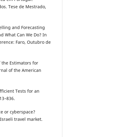
os. Tese de Mestrado,
elling and Forecasting
nd What Can We Do? In
rence: Faro, Outubro de
f the Estimators for
rnal of the American
Efficient Tests for an
813–836.
ace or cyberspace?
sraeli travel market.