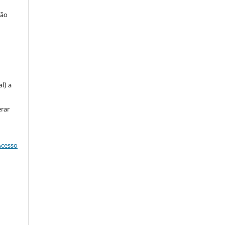
ção
u
l) a
erar
Acesso