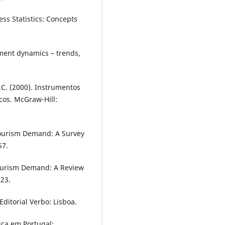
ess Statistics: Concepts
ement dynamics – trends,
J.C. (2000). Instrumentos
cos. McGraw-Hill:
 Tourism Demand: A Survey
57.
Tourism Demand: A Review
-23.
Editorial Verbo: Lisboa.
tica em Portugal: