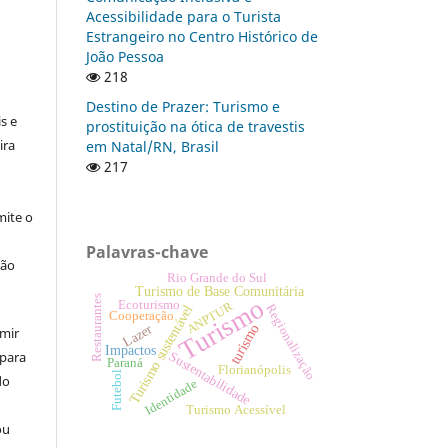
Acessibilidade para o Turista
Estrangeiro no Centro Histórico de
João Pessoa
218
:
Destino de Prazer: Turismo e
s e
prostituição na ótica de travestis
ira
em Natal/RN, Brasil
217
ite o
Palavras-chave
ção
Rio Grande do Sul
Turismo de Base Comunitária
Restaurantes
Turismo
Ecoturismo
ANPTUR
Regionalização
Turismo sustentável
Cooperação
Lazer
turismo
umir
Impactos
 para
Sustentabilidade
Paraná
Florianópolis
Futebol
do
Identidade
Turismo Acessível
ou