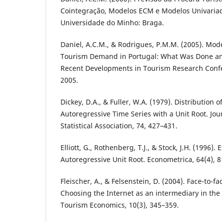
Cointegração, Modelos ECM e Modelos Univariad
Universidade do Minho: Braga.
Daniel, A.C.M., & Rodrigues, P.M.M. (2005). Mod
Tourism Demand in Portugal: What Was Done a
Recent Developments in Tourism Research Confe
2005.
Dickey, D.A., & Fuller, W.A. (1979). Distribution o
Autoregressive Time Series with a Unit Root. Jou
Statistical Association, 74, 427–431.
Elliott, G., Rothenberg, T.J., & Stock, J.H. (1996). 
Autoregressive Unit Root. Econometrica, 64(4), 
Fleischer, A., & Felsenstein, D. (2004). Face-to-f
Choosing the Internet as an intermediary in the I
Tourism Economics, 10(3), 345–359.