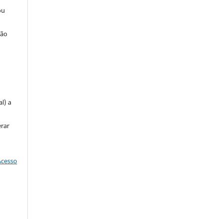
ou
ção
u
l) a
erar
Acesso