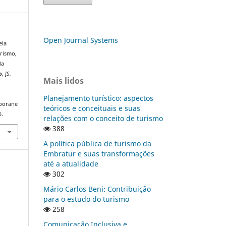
Open Journal Systems
ela
urismo,
da
o
,
[S.
Mais lidos
Planejamento turístico: aspectos
mporane
teóricos e conceituais e suas
6.
relações com o conceito de turismo
388
A política pública de turismo da
Embratur e suas transformações
até a atualidade
302
Mário Carlos Beni: Contribuição
para o estudo do turismo
258
Comunicação Inclusiva e