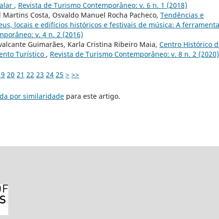
talar
,
Revista de Turismo Contemporâneo: v. 6 n. 1 (2018)
el Martins Costa, Osvaldo Manuel Rocha Pacheco,
Tendências e
s, locais e edifícios históricos e festivais de música: A ferrament
porâneo: v. 4 n. 2 (2016)
avalcante Guimarães, Karla Cristina Ribeiro Maia,
Centro Histórico 
nto Turístico
,
Revista de Turismo Contemporâneo: v. 8 n. 2 (2020)
19
20
21
22
23
24
25
>
>>
da por similaridade
para este artigo.