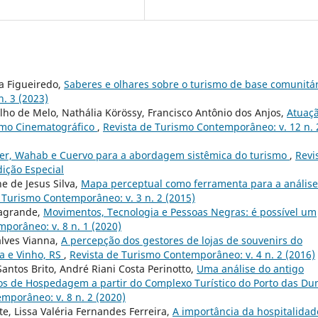
ma Figueiredo,
Saberes e olhares sobre o turismo de base comunitá
. 3 (2023)
alho de Melo, Nathália Körössy, Francisco Antônio dos Anjos,
Atuaç
ismo Cinematográfico
,
Revista de Turismo Contemporâneo: v. 12 n. 
per, Wahab e Cuervo para a abordagem sistêmica do turismo
,
Revi
ição Especial
e de Jesus Silva,
Mapa perceptual como ferramenta para a análise
 Turismo Contemporâneo: v. 3 n. 2 (2015)
sagrande,
Movimentos, Tecnologia e Pessoas Negras: é possível um
porâneo: v. 8 n. 1 (2020)
alves Vianna,
A percepção dos gestores de lojas de souvenirs do
va e Vinho, RS
,
Revista de Turismo Contemporâneo: v. 4 n. 2 (2016)
antos Brito, André Riani Costa Perinotto,
Uma análise do antigo
ios de Hospedagem a partir do Complexo Turístico do Porto das Du
mporâneo: v. 8 n. 2 (2020)
nte, Lissa Valéria Fernandes Ferreira,
A importância da hospitalidad