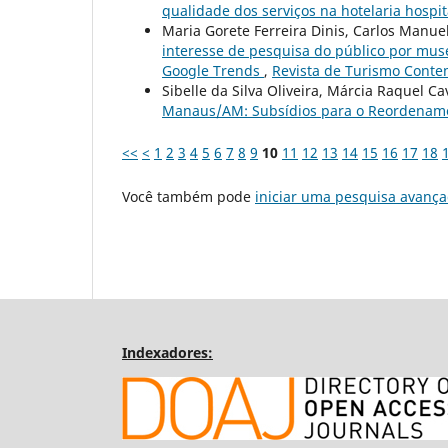
qualidade dos serviços na hotelaria hospi
Maria Gorete Ferreira Dinis, Carlos Manu
interesse de pesquisa do público por museu
Google Trends
,
Revista de Turismo Contem
Sibelle da Silva Oliveira, Márcia Raquel C
Manaus/AM: Subsídios para o Reordename
<<
<
1
2
3
4
5
6
7
8
9
10
11
12
13
14
15
16
17
18
Você também pode
iniciar uma pesquisa avança
Indexadores: