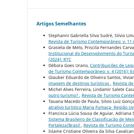
Artigos Semelhantes
Stephanni Gabriella Silva Sudré, Silvio Li
Revista de Turismo Contemporâneo: v. 11 n
Grasiela de Melo, Priscila Fernandes Carv
Institucional do Desenvolvimento do Tur
(2024): RTC
Débora Goes Urano,
Contribuições de Lei
de Turismo Contemporâneo: v. 4 (2016): Ed
Glauber Eduardo de Oliveira Santos, Vivian
imagem de destinos turísticos
,
Revista de
Michel Alves Ferreira, Lindamir Salete Ca
outro turismo?
,
Revista de Turismo Contem
Tauana Macedo de Paula, Silvio Luiz Gonç
atrativo turístico Maria Fumaça- Região U
Francisca Lúcia Sousa de Aguiar, Adriana S
Sistema Brasileiro de Classificação de Me
Fortaleza/Brasil
,
Revista de Turismo Conte
Islaine Cristiane Oliveira da Silva Cavalca