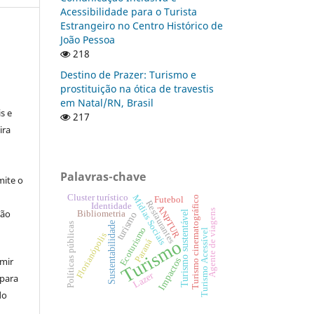
Acessibilidade para o Turista
Estrangeiro no Centro Histórico de
João Pessoa
218
Destino de Prazer: Turismo e
:
prostituição na ótica de travestis
em Natal/RN, Brasil
s e
217
ira
Palavras-chave
ite o
Cluster turístico
Mídias Sociais
Turismo cinematográfico
Futebol
Restaurantes
Identidade
ANPTUR
Agente de viagens
ção
Turismo sustentável
Bibliometria
turismo
Sustentabilidade
Políticas públicas
Ecoturismo
Turismo Acessível
Florianópolis
Turismo
Paraná
umir
Impactos
Lazer
 para
do