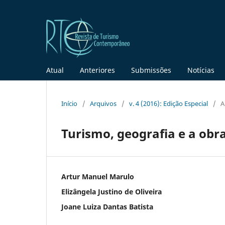
Atual
Anteriores
Submissões
Notícias
Início
/
Arquivos
/
v. 4 (2016): Edição Especial
/
A
Turismo, geografia e a obra
Artur Manuel Marulo
Elizângela Justino de Oliveira
Joane Luiza Dantas Batista