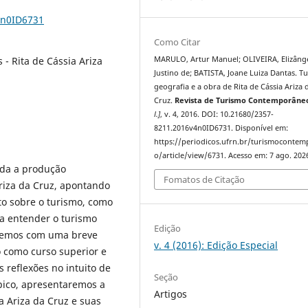
4n0ID6731
Como Citar
 - Rita de Cássia Ariza
MARULO, Artur Manuel; OLIVEIRA, Elizâng
Justino de; BATISTA, Joane Luiza Dantas. T
geografia e a obra de Rita de Cássia Ariza 
Cruz.
Revista de Turismo Contemporâne
l.]
, v. 4, 2016. DOI: 10.21680/2357-
8211.2016v4n0ID6731. Disponível em:
https://periodicos.ufrn.br/turismoconte
o/article/view/6731. Acesso em: 7 ago. 202
oda a produção
Fomatos de Citação
Ariza da Cruz, apontando
to sobre o turismo, como
a entender o turismo
Edição
iaremos com uma breve
v. 4 (2016): Edição Especial
 como curso superior e
 reflexões no intuito de
Seção
ópico, apresentaremos a
Artigos
a Ariza da Cruz e suas