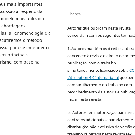
seus mais importantes
scussão a respeito da
Licença
 modelo mais utilizado
s abordagens
Autores que publicam nesta revista
elas: a Fenomenologia e a
concordam com os seguintes termos
discutiremos o método
ássia para se entender o
1. Autores mantém os direitos autorai
 as principais
concedem à revista o direito de prime
urismo, com base na
publicação, com o trabalho
simultaneamente licenciado sob a
CC
Attribution 4.0 International
que perm
compartilhamento do trabalho com
reconhecimento da autoria e publica
inicial nesta revista.
2. Autores têm autorização para ass
contratos adicionais separadamente,
distribuição não-exclusiva da versão 
trabalho publicada nesta revista (ex.: