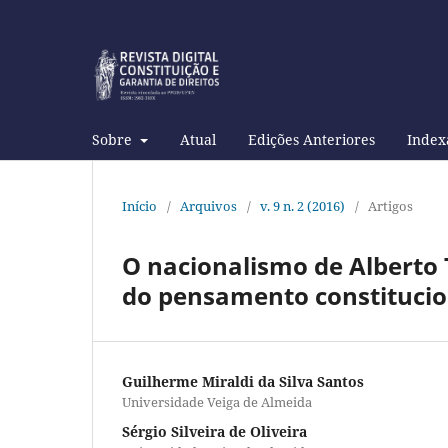
Sobre
Atual
Edições Anteriores
Index
Início
/
Arquivos
/
v. 9 n. 2 (2016)
/
Artigos
O nacionalismo de Alberto 
do pensamento constitucion
Guilherme Miraldi da Silva Santos
Universidade Veiga de Almeida
Sérgio Silveira de Oliveira