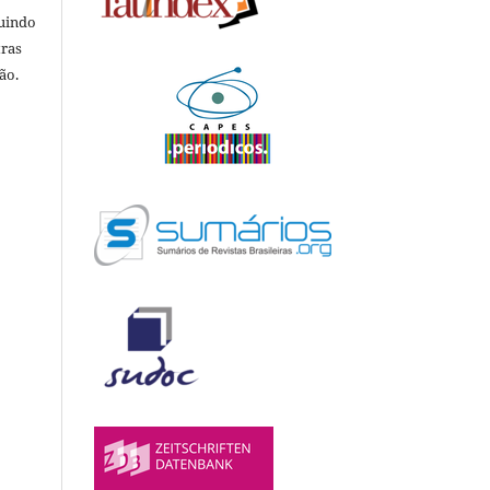
luindo
tras
ão.