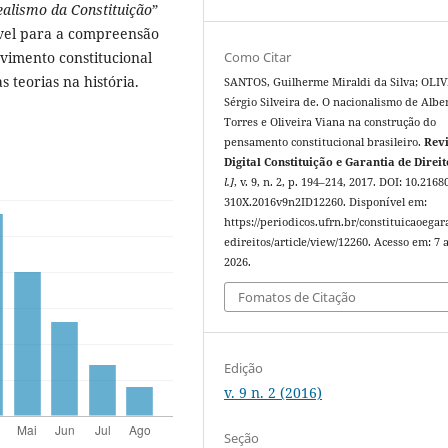
ealismo da Constituição
”
ível para a compreensão
Como Citar
vimento constitucional
s teorias na história.
SANTOS, Guilherme Miraldi da Silva; OLI
Sérgio Silveira de. O nacionalismo de Albe
Torres e Oliveira Viana na construção do
pensamento constitucional brasileiro.
Revi
Digital Constituição e Garantia de Direit
l.]
, v. 9, n. 2, p. 194–214, 2017. DOI: 10.2168
310X.2016v9n2ID12260. Disponível em:
https://periodicos.ufrn.br/constituicaoegar
edireitos/article/view/12260. Acesso em: 7 
2026.
Fomatos de Citação
Edição
v. 9 n. 2 (2016)
Seção