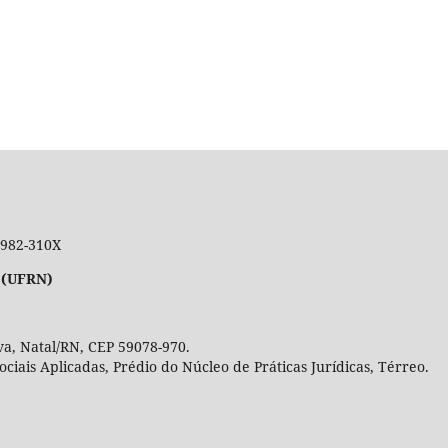
 1982-310X
 (UFRN)
a, Natal/RN, CEP 59078-970.
Sociais Aplicadas, Prédio do Núcleo de Práticas Jurídicas, Térre