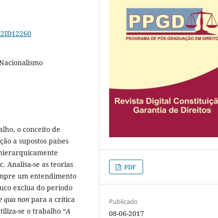
9n2ID12260
 Nacionalismo
alho, o conceito de
ação a supostos países
 hierarquicamente
c. Analisa-se as teorias
PDF
sempre um entendimento
uco exclua do período
e qua non
para a crítica
Publicado
iliza-se o trabalho “
A
08-06-2017