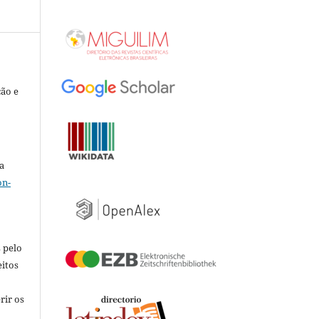
ção e
a
on-
 pelo
eitos
rir os