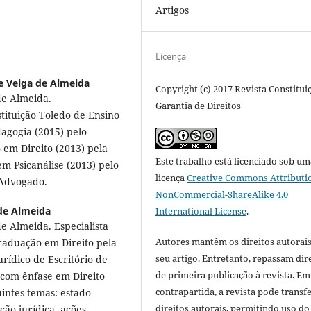
Artigos
Licença
e Veiga de Almeida
Copyright (c) 2017 Revista Constitui
de Almeida.
Garantia de Direitos
stituição Toledo de Ensino
agogia (2015) pelo
em Direito (2013) pela
Este trabalho está licenciado sob um
m Psicanálise (2013) pelo
licença
Creative Commons Attributi
 Advogado.
NonCommercial-ShareAlike 4.0
de Almeida
International License
.
e Almeida. Especialista
Autores mantêm os direitos autorais
graduação em Direito pela
seu artigo. Entretanto, repassam dir
rídico de Escritório de
de primeira publicação à revista. Em
 com ênfase em Direito
contrapartida, a revista pode transfe
intes temas: estado
direitos autorais, permitindo uso do
ão jurídica, ações