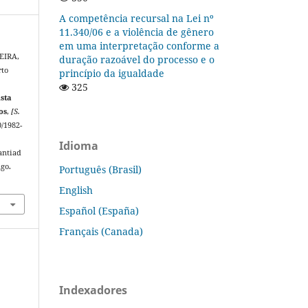
A competência recursal na Lei nº
11.340/06 e a violência de gênero
em uma interpretação conforme a
VEIRA,
duração razoável do processo e o
rto
princípio da igualdade
325
sta
os
,
[S.
0/1982-
Idioma
antiad
ago.
Português (Brasil)
English
Español (España)
Français (Canada)
Indexadores