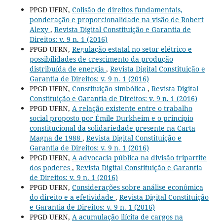
PPGD UFRN,
Colisão de direitos fundamentais,
ponderação e proporcionalidade na visão de Robert
Alexy
,
Revista Digital Constituição e Garantia de
Direitos: v. 9 n. 1 (2016)
PPGD UFRN,
Regulação estatal no setor elétrico e
possibilidades de crescimento da produção
distribuída de energia
,
Revista Digital Constituição e
Garantia de Direitos: v. 9 n. 1 (2016)
PPGD UFRN,
Constituição simbólica
,
Revista Digital
Constituição e Garantia de Direitos: v. 9 n. 1 (2016)
PPGD UFRN,
A relação existente entre o trabalho
social proposto por Émile Durkheim e o princípio
constitucional da solidariedade presente na Carta
Magna de 1988
,
Revista Digital Constituição e
Garantia de Direitos: v. 9 n. 1 (2016)
PPGD UFRN,
A advocacia pública na divisão tripartite
dos poderes
,
Revista Digital Constituição e Garantia
de Direitos: v. 9 n. 1 (2016)
PPGD UFRN,
Considerações sobre análise econômica
do direito e a efetividade
,
Revista Digital Constituição
e Garantia de Direitos: v. 9 n. 1 (2016)
PPGD UFRN,
A acumulação ilícita de cargos na