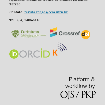
Térreo.
Contato
:
revista.rdcgd@ccsa.ufrn.br
Tel
.:
(84) 9406-6110