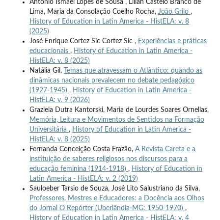
Antonio Ismael Lopes de Sousa , Lilian Castelo Branco de
Lima, Maria da Consolação Coelho Rocha,
João Grilo
,
History of Education in Latin America - HistELA: v. 8
(2025)
José Enrique Cortez Sic Cortez Sic ,
Experiências e práticas
educacionais
,
History of Education in Latin America -
HistELA: v. 8 (2025)
Natália Gil,
Temas que atravessam o Atlântico: quando as
dinâmicas nacionais prevalecem no debate pedagógico
(1927-1945)
,
History of Education in Latin America -
HistELA: v. 9 (2026)
Graziela Dutra Kantorski, Maria de Lourdes Soares Ornellas,
Memória, Leitura e Movimentos de Sentidos na Formação
Universitária
,
History of Education in Latin America -
HistELA: v. 8 (2025)
Fernanda Conceição Costa Frazão,
A Revista Careta e a
instituição de saberes religiosos nos discursos para a
educação feminina (1914-1918)
,
History of Education in
Latin America - HistELA: v. 2 (2019)
Sauloeber Tarsio de Souza, José Lito Salustriano da Silva,
Professores, Mestres e Educadores: a Docência aos Olhos
do Jornal O Repórter (Uberlândia-MG: 1950-1970)
,
History of Education in Latin America - HistELA: v. 4