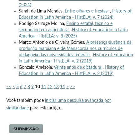
(2021)
Sarah de Lima Mendes,
Entre olhares e frestas:
,
History of
Education in Latin America - HistELA: v. 7 (2024)
Rodrigo Sarruge Molina,
Ensino estatal, técnico e
secundário em agricultura
,
History of Education in Latin
America - HistELA: v. 8 (2025)
Marco Antonio de Oliveira Gomes,
A presença/ausência da
produção marxiana e de Manacorda nos currículos de
pedagogia das universidades federais
,
History of Education
in Latin America - HistELA: v. 2 (2019)
Gonzalo Amézola,
Veinte años de dictadura
,
History of
Education in Latin America - HistELA: v. 2 (2019)
<<
<
5
6
7
8
9
10
11
12
13
14
>
>>
Você também pode
iniciar uma pesquisa avançada por
similaridade
para este artigo.
SUBMISSÃO