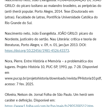
Nascimento neto, João Evangelista. PERAMBULANÇAS DE JOÃO
GRILO: do pícaro lusitano ao malandro brasileiro, as peripécias do
(anti-)herói popular. Porto Alegre, 2014. Tese (Doutorado em
Letras). Faculdade de Letras, Pontifícia Universidade Católica do
Rio Grande do Sul.
Nascimento neto, João Evangelista. JOÃO GRILO: pícaro do
Nordeste, justiceiro do sertão. Nau Literária: crítica e teoria de
literaturas, Porto Alegre, v. 09, n. 01, jan/jun 2013. DOI:
https://doi.org/10.22456/1981-4526.43373
.
Nora, Pierre. Entre História e Memória – a problemática dos
lugares. Projeto História 10, PUC-SP, 1993, pp. 7-28. Disponível
em
www.pucsp.br/projetohistoria/downloads/revista/PHistoria10.pdf,
acesso: 7 fev. 2025.
Oliveira, Nelson de. Jornal Folha de São Paulo. Um herói sem
caráter e definição. Disponível em:
https://www1.folha.uol.com.br/fsp/mais/fs2905200512.htm
,