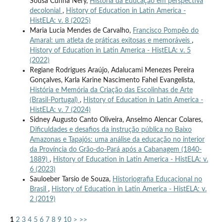
Sousa Cunha Nery,
História da Educação em perspectiva
decolonial
,
History of Education in Latin America -
HistELA: v. 8 (2025)
Maria Lucia Mendes de Carvalho,
Francisco Pompêo do
Amaral: um atleta de práticas exitosas e memoráveis
,
History of Education in Latin America - HistELA: v. 5
(2022)
Regiane Rodrigues Araújo, Adalucami Menezes Pereira
Gonçalves, Karla Karine Nascimento Fahel Evangelista,
História e Memória da Criação das Escolinhas de Arte
(Brasil-Portugal)
,
History of Education in Latin America -
HistELA: v. 7 (2024)
Sidney Augusto Canto Oliveira, Anselmo Alencar Colares,
Dificuldades e desafios da instrução pública no Baixo
Amazonas e Tapajós: uma análise da educação no interior
da Província do Grão-do-Pará após a Cabanagem (1840-
1889)
,
History of Education in Latin America - HistELA: v.
6 (2023)
Sauloeber Tarsio de Souza,
Historiografia Educacional no
Brasil
,
History of Education in Latin America - HistELA: v.
2 (2019)
1
2
3
4
5
6
7
8
9
10
>
>>