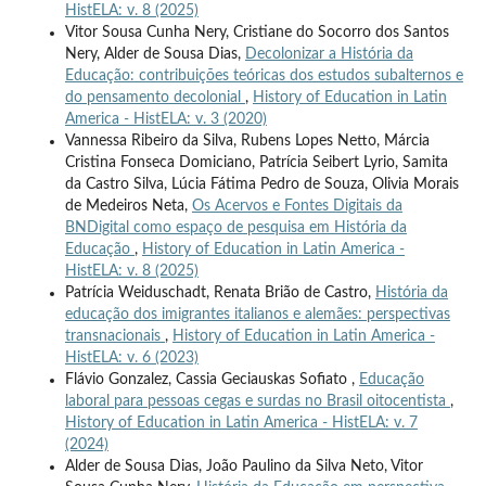
HistELA: v. 8 (2025)
Vitor Sousa Cunha Nery, Cristiane do Socorro dos Santos
Nery, Alder de Sousa Dias,
Decolonizar a História da
Educação: contribuições teóricas dos estudos subalternos e
do pensamento decolonial
,
History of Education in Latin
America - HistELA: v. 3 (2020)
Vannessa Ribeiro da Silva, Rubens Lopes Netto, Márcia
Cristina Fonseca Domiciano, Patrícia Seibert Lyrio, Samita
da Castro Silva, Lúcia Fátima Pedro de Souza, Olivia Morais
de Medeiros Neta,
Os Acervos e Fontes Digitais da
BNDigital como espaço de pesquisa em História da
Educação
,
History of Education in Latin America -
HistELA: v. 8 (2025)
Patrícia Weiduschadt, Renata Brião de Castro,
História da
educação dos imigrantes italianos e alemães: perspectivas
transnacionais
,
History of Education in Latin America -
HistELA: v. 6 (2023)
Flávio Gonzalez, Cassia Geciauskas Sofiato ,
Educação
laboral para pessoas cegas e surdas no Brasil oitocentista
,
History of Education in Latin America - HistELA: v. 7
(2024)
Alder de Sousa Dias, João Paulino da Silva Neto, Vitor