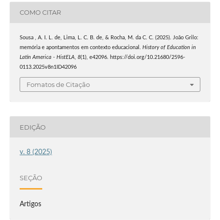
COMO CITAR
Sousa , A. I. L. de, Lima, L. C. B. de, & Rocha, M. da C. C. (2025). João Grilo:
memória e apontamentos em contexto educacional.
History of Education in
Latin America - HistELA
,
8
(1), e42096. https://doi.org/10.21680/2596-
0113.2025v8n1ID42096
Fomatos de Citação
EDIÇÃO
v. 8 (2025)
SEÇÃO
Artigos