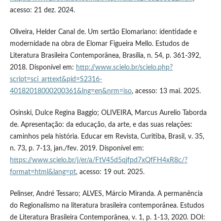
acesso: 21 dez. 2024.
Oliveira, Helder Canal de. Um sertão Elomariano: identidade e
modernidade na obra de Elomar Figueira Mello. Estudos de
Literatura Brasileira Contemporânea, Brasília, n. 54, p. 361-392,
2018. Disponível em:
http://www.scielo.br/scielo.php?
script=sci_arttext&pid=S2316-
40182018000200361&lng=en&nrm=iso
, acesso: 13 mai. 2025.
Osinski, Dulce Regina Baggio; OLIVEIRA, Marcus Aurelio Taborda
de. Apresentação: da educação, da arte, e das suas relações:
caminhos pela história. Educar em Revista, Curitiba, Brasil, v. 35,
n. 73, p. 7-13, jan./fev. 2019. Disponível em:
https://www.scielo.br/j/er/a/FtV45d5qjfpd7xQfFH4xR8c/?
format=html&lang=pt
, acesso: 19 out. 2025.
Pelinser, André Tessaro; ALVES, Márcio Miranda. A permanência
do Regionalismo na literatura brasileira contemporânea. Estudos
de Literatura Brasileira Contemporânea, v. 1, p. 1-13, 2020. DOI: