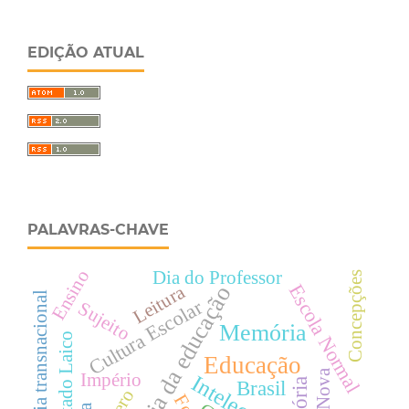
EDIÇÃO ATUAL
PALAVRAS-CHAVE
Ensino
Dia do Professor
Concepções
Leitura
Escola Normal
História da educação
História transnacional
Cultura Escolar
Sujeito
Memória
Estado Laico
Educação
Império
Intelectuais
Brasil