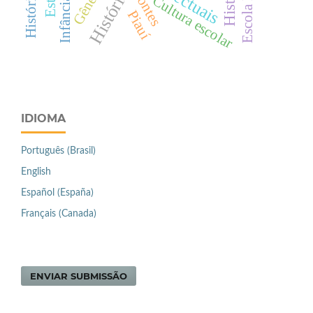
Escola Nova
História
Gênero
Fontes
Cultura escolar
Infância
Piauí
IDIOMA
Português (Brasil)
English
Español (España)
Français (Canada)
ENVIAR SUBMISSÃO