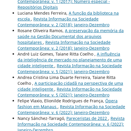
Contemporânea: v. 1 (2017): Número especial -
Repositórios Digitais
Luciana Mendes Ferreira,
A função da biblioteca na
escola
,
Revista Informação na Sociedade
Contemporânea: v. 2 (2018): Janeiro-Dezembro
Rosane Oliveira Ramos,
A preservação da memória da
saúde na Gestão Documental dos arquivos
hospitalares
,
Revista Informação na Sociedade
Contemporânea: v. 2 (2018): Janeiro-Dezembro
André Luiz Gomes, Taiane Ritta Coelho ,
A influência
da inteligência de mercado no planejamento de uma
cidade inteligente
,
Revista Informação na Sociedade
Contemporânea: v. 5 (2021): Janeiro-Dezembro
Andrea Cristina Lima Duarte Ferreira, Taiane Ritta
Coelho ,
A participação cidadã na perspectiva de uma
cidade inteligente
,
Revista Informação na Sociedade
Contemporânea: v. 5 (2021): Janeiro-Dezembro
Felipe Vlaxio, Elionilde Rodrigues de França,
Ópera
fashion em Manaus
,
Revista Informação na Sociedade
Contemporânea: v. 6 (2022): Janeiro-Dezembro
Nancy Sánchez-Tarragó,
Pareceristas de 2022
,
Revista
Informação na Sociedade Contemporânea: v. 6 (2022):
Janeiro-Dezembro