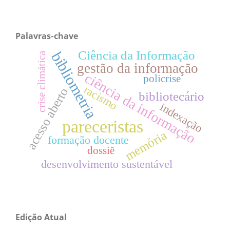
Palavras-chave
Ciência da Informação
bibliometria
crise climática
gestão da informação
ciência da informação
policrise
racismo
acesso aberto
bibliotecário
indexação
pareceristas
memória
formação docente
dossiê
desenvolvimento sustentável
Edição Atual