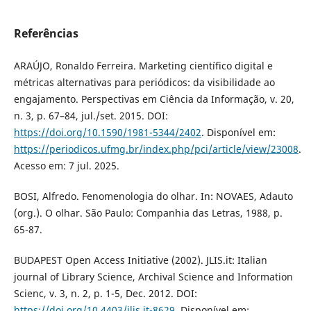
Referências
ARAÚJO, Ronaldo Ferreira. Marketing científico digital e
métricas alternativas para periódicos: da visibilidade ao
engajamento. Perspectivas em Ciência da Informação, v. 20,
n. 3, p. 67–84, jul./set. 2015. DOI:
https://doi.org/10.1590/1981-5344/2402
. Disponível em:
https://periodicos.ufmg.br/index.php/pci/article/view/23008
.
Acesso em: 7 jul. 2025.
BOSI, Alfredo. Fenomenologia do olhar. In: NOVAES, Adauto
(org.). O olhar. São Paulo: Companhia das Letras, 1988, p.
65-87.
BUDAPEST Open Access Initiative (2002). JLIS.it: Italian
journal of Library Science, Archival Science and Information
Scienc, v. 3, n. 2, p. 1-5, Dec. 2012. DOI:
https://doi.org/10.4403/jlis.it-8629
. Disponível em: