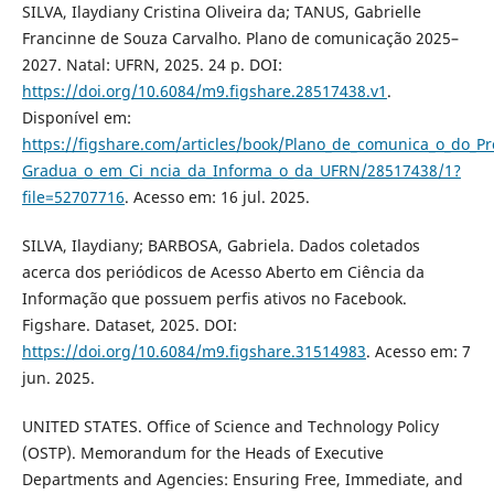
SILVA, Ilaydiany Cristina Oliveira da; TANUS, Gabrielle
Francinne de Souza Carvalho. Plano de comunicação 2025–
2027. Natal: UFRN, 2025. 24 p. DOI:
https://doi.org/10.6084/m9.figshare.28517438.v1
.
Disponível em:
https://figshare.com/articles/book/Plano_de_comunica_o_do_P
Gradua_o_em_Ci_ncia_da_Informa_o_da_UFRN/28517438/1?
file=52707716
. Acesso em: 16 jul. 2025.
SILVA, Ilaydiany; BARBOSA, Gabriela. Dados coletados
acerca dos periódicos de Acesso Aberto em Ciência da
Informação que possuem perfis ativos no Facebook.
Figshare. Dataset, 2025. DOI:
https://doi.org/10.6084/m9.figshare.31514983
. Acesso em: 7
jun. 2025.
UNITED STATES. Office of Science and Technology Policy
(OSTP). Memorandum for the Heads of Executive
Departments and Agencies: Ensuring Free, Immediate, and