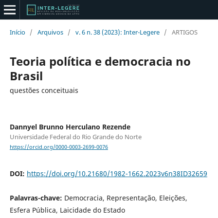
Início
/
Arquivos
/
v. 6 n. 38 (2023): Inter-Legere
/
ARTIGOS
Teoria política e democracia no
Brasil
questões conceituais
Dannyel Brunno Herculano Rezende
Universidade Federal do Rio Grande do Norte
https://orcid.org/0000-0003-2699-0076
DOI:
https://doi.org/10.21680/1982-1662.2023v6n38ID32659
Palavras-chave:
Democracia, Representação, Eleições,
Esfera Pública, Laicidade do Estado