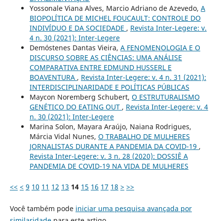
Yossonale Viana Alves, Marcio Adriano de Azevedo,
A
BIOPOLÍTICA DE MICHEL FOUCAULT: CONTROLE DO
INDIVÍDUO E DA SOCIEDADE
,
Revista Inter-Legere: v.
4 n. 30 (2021): Inter-Legere
Demóstenes Dantas Vieira,
A FENOMENOLOGIA E O
DISCURSO SOBRE AS CIÊNCIAS: UMA ANÁLISE
COMPARATIVA ENTRE EDMUND HUSSERL E
BOAVENTURA
,
Revista Inter-Legere: v. 4 n. 31 (2021):
INTERDISCIPLINARIDADE E POLÍTICAS PÚBLICAS
Maycon Noremberg Schubert,
O ESTRUTURALISMO
GENÉTICO DO EATING OUT
,
Revista Inter-Legere: v. 4
n. 30 (2021): Inter-Legere
Marina Solon, Mayara Araújo, Naiana Rodrigues,
Márcia Vidal Nunes,
O TRABALHO DE MULHERES
JORNALISTAS DURANTE A PANDEMIA DA COVID-19
,
Revista Inter-Legere: v. 3 n. 28 (2020): DOSSIÊ A
PANDEMIA DE COVID-19 NA VIDA DE MULHERES
<<
<
9
10
11
12
13
14
15
16
17
18
>
>>
Você também pode
iniciar uma pesquisa avançada por
similaridade
para este artigo.