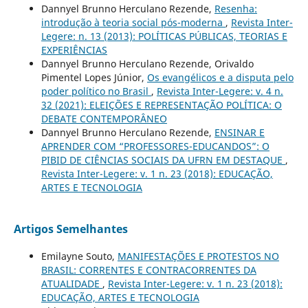
Dannyel Brunno Herculano Rezende,
Resenha:
introdução à teoria social pós-moderna
,
Revista Inter-
Legere: n. 13 (2013): POLÍTICAS PÚBLICAS, TEORIAS E
EXPERIÊNCIAS
Dannyel Brunno Herculano Rezende, Orivaldo
Pimentel Lopes Júnior,
Os evangélicos e a disputa pelo
poder político no Brasil
,
Revista Inter-Legere: v. 4 n.
32 (2021): ELEIÇÕES E REPRESENTAÇÃO POLÍTICA: O
DEBATE CONTEMPORÂNEO
Dannyel Brunno Herculano Rezende,
ENSINAR E
APRENDER COM “PROFESSORES-EDUCANDOS”: O
PIBID DE CIÊNCIAS SOCIAIS DA UFRN EM DESTAQUE
,
Revista Inter-Legere: v. 1 n. 23 (2018): EDUCAÇÃO,
ARTES E TECNOLOGIA
Artigos Semelhantes
Emilayne Souto,
MANIFESTAÇÕES E PROTESTOS NO
BRASIL: CORRENTES E CONTRACORRENTES DA
ATUALIDADE
,
Revista Inter-Legere: v. 1 n. 23 (2018):
EDUCAÇÃO, ARTES E TECNOLOGIA