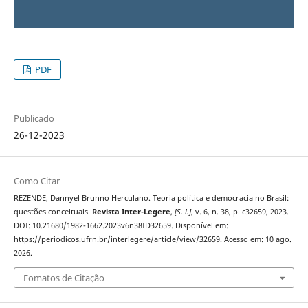
PDF
Publicado
26-12-2023
Como Citar
REZENDE, Dannyel Brunno Herculano. Teoria política e democracia no Brasil:
questões conceituais.
Revista Inter-Legere
,
[S. l.]
, v. 6, n. 38, p. c32659, 2023.
DOI: 10.21680/1982-1662.2023v6n38ID32659. Disponível em:
https://periodicos.ufrn.br/interlegere/article/view/32659. Acesso em: 10 ago.
2026.
Fomatos de Citação