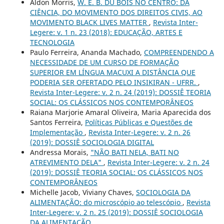
Aldon Morris,
W. E. B. DU BOIS NO CENTRO: DA
CIÊNCIA, DO MOVIMENTO DOS DIREITOS CIVIS, AO
MOVIMENTO BLACK LIVES MATTER
,
Revista Inter-
Legere: v. 1 n. 23 (2018): EDUCAÇÃO, ARTES E
TECNOLOGIA
Paulo Ferreira, Ananda Machado,
COMPREENDENDO A
NECESSIDADE DE UM CURSO DE FORMAÇÃO
SUPERIOR EM LÍNGUA MACUXI A DISTÂNCIA QUE
PODERIA SER OFERTADO PELO INSIKIRAN - UFRR.
,
Revista Inter-Legere: v. 2 n. 24 (2019): DOSSIÊ TEORIA
SOCIAL: OS CLÁSSICOS NOS CONTEMPORÂNEOS
Raiana Marjorie Amaral Oliveira, Maria Aparecida dos
Santos Ferreira,
Políticas Públicas e Questões de
Implementação
,
Revista Inter-Legere: v. 2 n. 26
(2019): DOSSIÊ SOCIOLOGIA DIGITAL
Andressa Morais,
"NÃO BATI NELA, BATI NO
ATREVIMENTO DELA"
,
Revista Inter-Legere: v. 2 n. 24
(2019): DOSSIÊ TEORIA SOCIAL: OS CLÁSSICOS NOS
CONTEMPORÂNEOS
Michelle Jacob, Viviany Chaves,
SOCIOLOGIA DA
ALIMENTAÇÃO: do microscópio ao telescópio
,
Revista
Inter-Legere: v. 2 n. 25 (2019): DOSSIÊ SOCIOLOGIA
DA ALIMENTAÇÃO