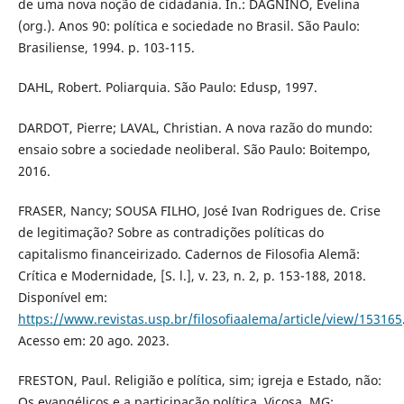
de uma nova noção de cidadania. In.: DAGNINO, Evelina
(org.). Anos 90: política e sociedade no Brasil. São Paulo:
Brasiliense, 1994. p. 103-115.
DAHL, Robert. Poliarquia. São Paulo: Edusp, 1997.
DARDOT, Pierre; LAVAL, Christian. A nova razão do mundo:
ensaio sobre a sociedade neoliberal. São Paulo: Boitempo,
2016.
FRASER, Nancy; SOUSA FILHO, José Ivan Rodrigues de. Crise
de legitimação? Sobre as contradições políticas do
capitalismo financeirizado. Cadernos de Filosofia Alemã:
Crítica e Modernidade, [S. l.], v. 23, n. 2, p. 153-188, 2018.
Disponível em:
https://www.revistas.usp.br/filosofiaalema/article/view/153165
Acesso em: 20 ago. 2023.
FRESTON, Paul. Religião e política, sim; igreja e Estado, não:
Os evangélicos e a participação política. Viçosa, MG: