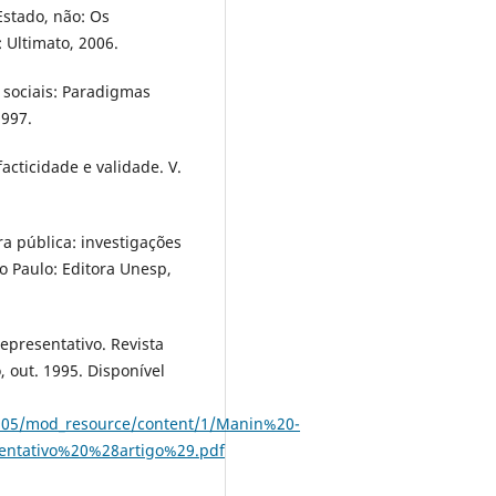
 Estado, não: Os
: Ultimato, 2006.
 sociais: Paradigmas
1997.
acticidade e validade. V.
a pública: investigações
 Paulo: Editora Unesp,
presentativo. Revista
o, out. 1995. Disponível
18905/mod_resource/content/1/Manin%20-
ntativo%20%28artigo%29.pdf