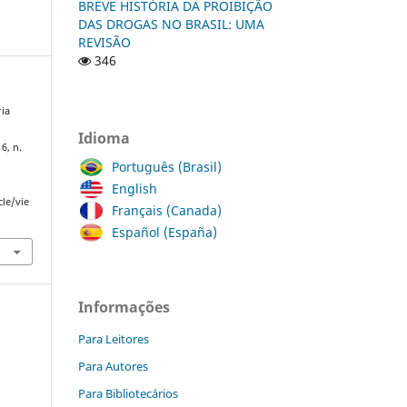
BREVE HISTÓRIA DA PROIBIÇÃO
DAS DROGAS NO BRASIL: UMA
REVISÃO
346
ia
Idioma
. 6, n.
Português (Brasil)
English
cle/vie
Français (Canada)
Español (España)
Informações
Para Leitores
Para Autores
Para Bibliotecários