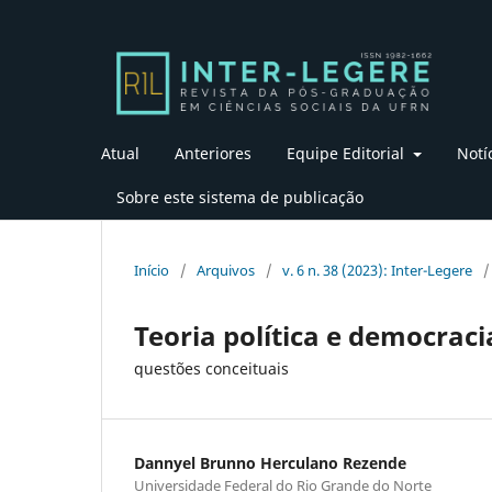
Atual
Anteriores
Equipe Editorial
Notí
Sobre este sistema de publicação
Início
/
Arquivos
/
v. 6 n. 38 (2023): Inter-Legere
/
Teoria política e democraci
questões conceituais
Dannyel Brunno Herculano Rezende
Universidade Federal do Rio Grande do Norte