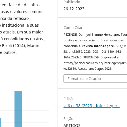
Publicado
, em face de desafios
26-12-2023
iosas e valores comuns
rca da reflexão
institucional e suas
Como Citar
s atuais. Em sua maior
REZENDE, Dannyel Brunno Herculano. Teor
 já consolidados na área,
política e democracia no Brasil: questões
 Biroli (2014), Manin
conceituais.
Revista Inter-Legere
,
[S. l.]
, v
38, p. c32659, 2023. DOI: 10.21680/1982-
e outros.
1662.2023v6n38ID32659. Disponível em:
https://periodicos.ufrn.br/interlegere/arti
w/32659. Acesso em: 9 ago. 2026.
Fomatos de Citação
Edição
v. 6 n. 38 (2023): Inter-Legere
Seção
ARTIGOS