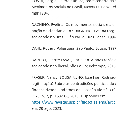
COSTA, Sérgio. Esfera pública, redescoberta da s
Movimentos Sociais no Brasil. Novos Estudos Ceb
mar.1994.
DAGNINO, Evelina. Os movimentos sociais e a 
noção de cidadania. In.: DAGNINO, Evelina (org.).
sociedade no Brasil. São Paulo: Brasiliense, 1994
DAHL, Robert. Poliarquia. São Paulo: Edusp, 1997
DARDOT, Pierre; LAVAL, Christian. A nova razão
sociedade neoliberal. São Paulo: Boitempo, 2016
FRASER, Nancy; SOUSA FILHO, José Ivan Rodrigue
legitimação? Sobre as contradições políticas do 
financeirizado. Cadernos de Filosofia Alemã: Crít
v. 23, n. 2, p. 153-188, 2018. Disponível em:
https://www.revistas.usp.br/filosofiaalema/arti
em: 20 ago. 2023.