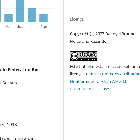
Licença
Copyright (c) 2023 Dannyel Brunno
Herculano Rezende
Este trabalho está licenciado sob um
ade Federal do Rio
licença
Creative Commons Attribution
NonCommercial-ShareAlike 4.0
 Sociais.
International License
.
es, 1998.
idade: rumo a um