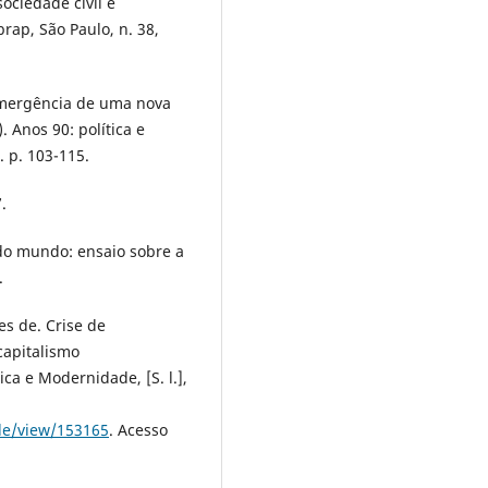
ociedade civil e
rap, São Paulo, n. 38,
emergência de uma nova
 Anos 90: política e
. p. 103-115.
.
 do mundo: ensaio sobre a
.
s de. Crise de
capitalismo
ica e Modernidade, [S. l.],
cle/view/153165
. Acesso