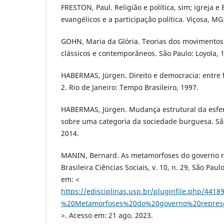
FRESTON, Paul. Religião e política, sim; igreja e
evangélicos e a participação política. Viçosa, MG
GOHN, Maria da Glória. Teorias dos movimentos
clássicos e contemporâneos. São Paulo: Loyola, 
HABERMAS, Jürgen. Direito e democracia: entre f
2. Rio de Janeiro: Tempo Brasileiro, 1997.
HABERMAS, Jürgen. Mudança estrutural da esfer
sobre uma categoria da sociedade burguesa. São
2014.
MANIN, Bernard. As metamorfoses do governo re
Brasileira Ciências Sociais, v. 10, n. 29, São Paul
em: <
https://edisciplinas.usp.br/pluginfile.php/44
%20Metamorfoses%20do%20governo%20represe
>. Acesso em: 21 ago. 2023.