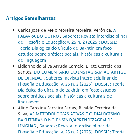
Artigos Semelhantes
Carlos José de Melo Moreira Moreira, Verônica,
A
PALAVRA DO OUTRO
,
Saberes: Revista interdisciplinar
de Filosofia e Educação: v. 25 n. 2 (2025): DOSSIÊ:
Teoria Dialógica do Círculo de Bakhtin em foco:
estudos sobre práticas sociais, históricas e culturais
de linguagem
Lidianne da Silva Arruda Camelo, Eliete Correia dos
Santos,
DO COMENTÁRIO DO INSTAGRAM AO ARTIGO
DE OPINIÃO
,
Saberes: Revista interdisciplinar de
Filosofia e Educação: v. 25 n. 2 (2025): DOSSIÊ: Teoria
Dialógica do Círculo de Bakhtin em foco: estudos
sobre práticas sociais, históricas e culturais de
linguagem
Aline Carolina Ferreira Farias, Rivaldo Ferreira da
Silva,
AS METODOLOGIAS ATIVAS E O DIALOGISMO
BAKHTINIANO NO ENSINO/APRENDIZAGEM DE
LÍNGUAS
,
Saberes: Revista interdisciplinar de
Filosofia e Educação: v. 25 n. 2 (2025): DOSSIÊ: Teoria