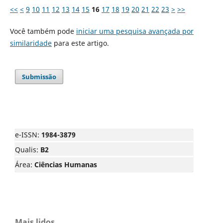
<<
<
9
10
11
12
13
14
15
16
17
18
19
20
21
22
23
>
>>
Você também pode
iniciar uma pesquisa avançada por
similaridade
para este artigo.
Submissão
e-ISSN:
1984-3879
Qualis:
B2
Área:
Ciências Humanas
Mais lidos