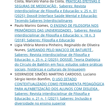
Costa, Marcelo Viana da Costa,
PRÁTICAS EFETIVAS E
SEGURAS DE MEDICAÇÃO
,
Saberes: Revista
interdisciplinar de Filosofia e Educação: v. 25 n. 01
(2025): Dossiê Interface Saúde Mental e Educação:
Tecendo Saberes Interdisciplinares
Paulo Marins Gomes,
O ENSINO DE FILOSOFIA NOS
PRIMÓRDIOS DAS UNIVERSIDADES
,
Saberes: Revista
interdisciplinar de Filosofia e Educação: v. 18 n. 3
(2018): Saberes: Filosofia e Educação
Ligia Vitória Moreira Pinheiro, Reginaldo de Oliveira
Nunes,
SAPEANDO PELO MACIÇO DE BATURITÉ
,
Saberes: Revista interdisciplinar de Filosofia e
Educação: v. 25 n. 2 (2025): DOSSIÊ: Teoria Dialógica
do Círculo de Bakhtin em foco: estudos sobre práticas
sociais, históricas e culturais de linguagem
SIDIRNEIDE SIMÕES MARTINS CARDOSO, Luciano
Sérgio Ventin Bomfim,
O USO DITADO
CONTEXTUALIZADO COMO FERRAMENTA PEDAGÓGICA
PARA ALFABETIZAÇÃO DOS ALUNOS COM DISLEXIA
,
Saberes: Revista interdisciplinar de Filosofia e
Educação: v. 21 n. 1 (2021): Saberes: Inclusão e
diversidade no ensino superior