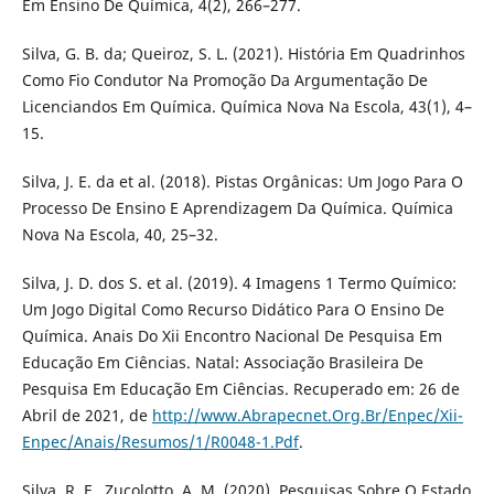
Em Ensino De Química, 4(2), 266–277.
Silva, G. B. da; Queiroz, S. L. (2021). História Em Quadrinhos
Como Fio Condutor Na Promoção Da Argumentação De
Licenciandos Em Química. Química Nova Na Escola, 43(1), 4–
15.
Silva, J. E. da et al. (2018). Pistas Orgânicas: Um Jogo Para O
Processo De Ensino E Aprendizagem Da Química. Química
Nova Na Escola, 40, 25–32.
Silva, J. D. dos S. et al. (2019). 4 Imagens 1 Termo Químico:
Um Jogo Digital Como Recurso Didático Para O Ensino De
Química. Anais Do Xii Encontro Nacional De Pesquisa Em
Educação Em Ciências. Natal: Associação Brasileira De
Pesquisa Em Educação Em Ciências. Recuperado em: 26 de
Abril de 2021, de
http://www.Abrapecnet.Org.Br/Enpec/Xii-
Enpec/Anais/Resumos/1/R0048-1.Pdf
.
Silva, R. F., Zucolotto, A. M. (2020). Pesquisas Sobre O Estado