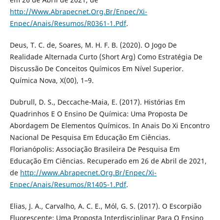
http://Www.Abrapecnet.Org.Br/Enpec/Xi-
Enpec/Anais/Resumos/R0361-1.Pdf
.
Deus, T. C. de, Soares, M. H. F. B. (2020). O Jogo De
Realidade Alternada Curto (Short Arg) Como Estratégia De
Discussão De Conceitos Químicos Em Nível Superior.
Química Nova, X(00), 1–9.
Dubrull, D. S., Deccache-Maia, E. (2017). Histórias Em
Quadrinhos E O Ensino De Química: Uma Proposta De
Abordagem De Elementos Químicos. In Anais Do Xi Encontro
Nacional De Pesquisa Em Educação Em Ciências.
Florianópolis: Associação Brasileira De Pesquisa Em
Educação Em Ciências. Recuperado em 26 de Abril de 2021,
de
http://www.Abrapecnet.Org.Br/Enpec/Xi-
Enpec/Anais/Resumos/R1405-1.Pdf
.
Elias, J. A., Carvalho, A. C. E., Mól, G. S. (2017). O Escorpião
Fluorescente: Uma Proposta Interdisciplinar Para O Ensino