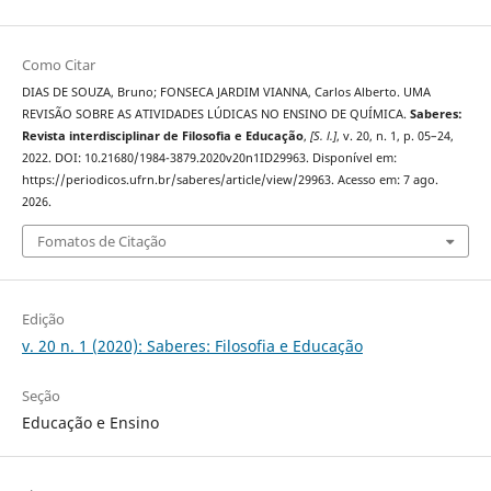
Como Citar
DIAS DE SOUZA, Bruno; FONSECA JARDIM VIANNA, Carlos Alberto. UMA
REVISÃO SOBRE AS ATIVIDADES LÚDICAS NO ENSINO DE QUÍMICA.
Saberes:
Revista interdisciplinar de Filosofia e Educação
,
[S. l.]
, v. 20, n. 1, p. 05–24,
2022. DOI: 10.21680/1984-3879.2020v20n1ID29963. Disponível em:
https://periodicos.ufrn.br/saberes/article/view/29963. Acesso em: 7 ago.
2026.
Fomatos de Citação
Edição
v. 20 n. 1 (2020): Saberes: Filosofia e Educação
Seção
Educação e Ensino