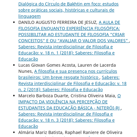
Dialógica do Círculo de Bakhtin em foco: estudos
sobre práticas sociais, históricas e culturais de
linguagem
DANILO AUGUSTO FERREIRA DE JESUZ,
A AULA DE
FILOSOFIA ENQUANTO EXPERIÊNCIA FILOSÓFICA:
POSSIBILITAR AO ESTUDANTE DE FILOSOFIA “CRIAR
CONCEITOS” E OU “AVALIAR O VALOR DOS VALORES”
,
Saberes: Revista interdisciplinar de Filosofia e
Educação: v. 18 n. 1 (2018): Saberes: Filosofia e
Educação
Lucas Giovan Gomes Acosta, Lauren de Lacerda
Nunes,
A filosofia e sua presença nos currículos
brasileiros: Um breve resgate histórico
,
Saberes:
Revista interdisciplinar de Filosofia e Educação: v. 18
n. 2 (2018): Saberes: Filosofia e Educação
Marcelo Barboza Duarte, Cristina Oliveira Maia,
O
IMPACTO DA VIOLÊNCIA NA PERCEPÇÃO DE
ESTUDANTES DA EDUCAÇÃO BÁSICA - NITERÓI-RJ
,
Saberes: Revista interdisciplinar de Filosofia e
Educação: v. 18 n. 3 (2018): Saberes: Filosofia e
Educação
Almária Mariz Batista, Raphael Raniere de Oliveira