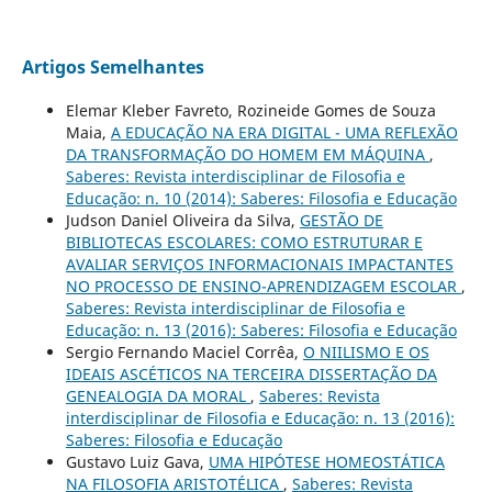
Artigos Semelhantes
Elemar Kleber Favreto, Rozineide Gomes de Souza
Maia,
A EDUCAÇÃO NA ERA DIGITAL - UMA REFLEXÃO
DA TRANSFORMAÇÃO DO HOMEM EM MÁQUINA
,
Saberes: Revista interdisciplinar de Filosofia e
Educação: n. 10 (2014): Saberes: Filosofia e Educação
Judson Daniel Oliveira da Silva,
GESTÃO DE
BIBLIOTECAS ESCOLARES: COMO ESTRUTURAR E
AVALIAR SERVIÇOS INFORMACIONAIS IMPACTANTES
NO PROCESSO DE ENSINO-APRENDIZAGEM ESCOLAR
,
Saberes: Revista interdisciplinar de Filosofia e
Educação: n. 13 (2016): Saberes: Filosofia e Educação
Sergio Fernando Maciel Corrêa,
O NIILISMO E OS
IDEAIS ASCÉTICOS NA TERCEIRA DISSERTAÇÃO DA
GENEALOGIA DA MORAL
,
Saberes: Revista
interdisciplinar de Filosofia e Educação: n. 13 (2016):
Saberes: Filosofia e Educação
Gustavo Luiz Gava,
UMA HIPÓTESE HOMEOSTÁTICA
NA FILOSOFIA ARISTOTÉLICA
,
Saberes: Revista