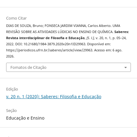
Como Citar
DIAS DE SOUZA, Bruno; FONSECA JARDIM VIANNA, Carlos Alberto. UMA
REVISÃO SOBRE AS ATIVIDADES LÚDICAS NO ENSINO DE QUÍMICA.
Saberes:
Revista interdisciplinar de Filosofia e Educação
,
[S. l.]
, v. 20, n. 1, p. 05–24,
2022. DOI: 10.21680/1984-3879.2020v20n1ID29963. Disponível em:
https://periodicos.ufrn.br/saberes/article/view/29963. Acesso em: 6 ago.
2026.
Fomatos de Citação
Edição
v. 20 n. 1 (2020): Saberes: Filosofia e Educação
Seção
Educação e Ensino