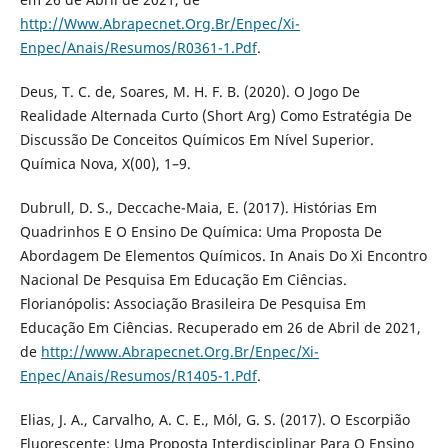
http://Www.Abrapecnet.Org.Br/Enpec/Xi-
Enpec/Anais/Resumos/R0361-1.Pdf
.
Deus, T. C. de, Soares, M. H. F. B. (2020). O Jogo De
Realidade Alternada Curto (Short Arg) Como Estratégia De
Discussão De Conceitos Químicos Em Nível Superior.
Química Nova, X(00), 1–9.
Dubrull, D. S., Deccache-Maia, E. (2017). Histórias Em
Quadrinhos E O Ensino De Química: Uma Proposta De
Abordagem De Elementos Químicos. In Anais Do Xi Encontro
Nacional De Pesquisa Em Educação Em Ciências.
Florianópolis: Associação Brasileira De Pesquisa Em
Educação Em Ciências. Recuperado em 26 de Abril de 2021,
de
http://www.Abrapecnet.Org.Br/Enpec/Xi-
Enpec/Anais/Resumos/R1405-1.Pdf
.
Elias, J. A., Carvalho, A. C. E., Mól, G. S. (2017). O Escorpião
Fluorescente: Uma Proposta Interdisciplinar Para O Ensino