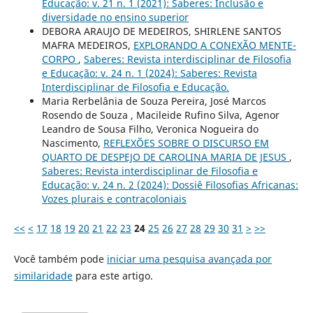
Educação: v. 21 n. 1 (2021): Saberes: Inclusão e
diversidade no ensino superior
DEBORA ARAUJO DE MEDEIROS, SHIRLENE SANTOS
MAFRA MEDEIROS,
EXPLORANDO A CONEXÃO MENTE-
CORPO
,
Saberes: Revista interdisciplinar de Filosofia
e Educação: v. 24 n. 1 (2024): Saberes: Revista
Interdisciplinar de Filosofia e Educação.
Maria Rerbelânia de Souza Pereira, José Marcos
Rosendo de Souza , Macileide Rufino Silva, Agenor
Leandro de Sousa Filho, Veronica Nogueira do
Nascimento,
REFLEXÕES SOBRE O DISCURSO EM
QUARTO DE DESPEJO DE CAROLINA MARIA DE JESUS
,
Saberes: Revista interdisciplinar de Filosofia e
Educação: v. 24 n. 2 (2024): Dossiê Filosofias Africanas:
Vozes plurais e contracoloniais
<<
<
17
18
19
20
21
22
23
24
25
26
27
28
29
30
31
>
>>
Você também pode
iniciar uma pesquisa avançada por
similaridade
para este artigo.