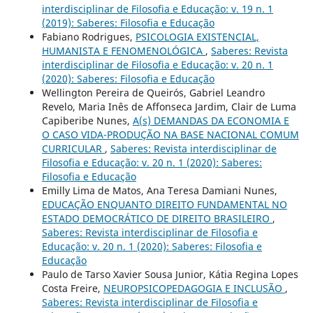
interdisciplinar de Filosofia e Educação: v. 19 n. 1
(2019): Saberes: Filosofia e Educação
Fabiano Rodrigues,
PSICOLOGIA EXISTENCIAL,
HUMANISTA E FENOMENOLÓGICA
,
Saberes: Revista
interdisciplinar de Filosofia e Educação: v. 20 n. 1
(2020): Saberes: Filosofia e Educação
Wellington Pereira de Queirós, Gabriel Leandro
Revelo, Maria Inês de Affonseca Jardim, Clair de Luma
Capiberibe Nunes,
A(s) DEMANDAS DA ECONOMIA E
O CASO VIDA-PRODUÇÃO NA BASE NACIONAL COMUM
CURRICULAR
,
Saberes: Revista interdisciplinar de
Filosofia e Educação: v. 20 n. 1 (2020): Saberes:
Filosofia e Educação
Emilly Lima de Matos, Ana Teresa Damiani Nunes,
EDUCAÇÃO ENQUANTO DIREITO FUNDAMENTAL NO
ESTADO DEMOCRÁTICO DE DIREITO BRASILEIRO
,
Saberes: Revista interdisciplinar de Filosofia e
Educação: v. 20 n. 1 (2020): Saberes: Filosofia e
Educação
Paulo de Tarso Xavier Sousa Junior, Kátia Regina Lopes
Costa Freire,
NEUROPSICOPEDAGOGIA E INCLUSÃO
,
Saberes: Revista interdisciplinar de Filosofia e