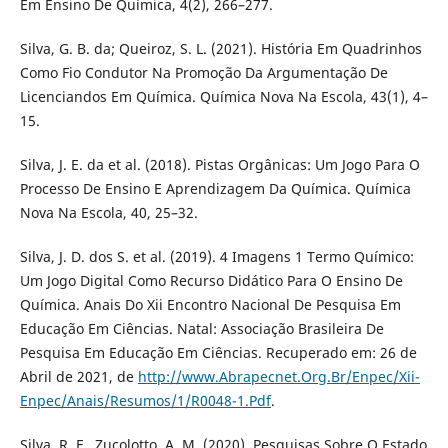
Em Ensino De Química, 4(2), 266–277.
Silva, G. B. da; Queiroz, S. L. (2021). História Em Quadrinhos
Como Fio Condutor Na Promoção Da Argumentação De
Licenciandos Em Química. Química Nova Na Escola, 43(1), 4–
15.
Silva, J. E. da et al. (2018). Pistas Orgânicas: Um Jogo Para O
Processo De Ensino E Aprendizagem Da Química. Química
Nova Na Escola, 40, 25–32.
Silva, J. D. dos S. et al. (2019). 4 Imagens 1 Termo Químico:
Um Jogo Digital Como Recurso Didático Para O Ensino De
Química. Anais Do Xii Encontro Nacional De Pesquisa Em
Educação Em Ciências. Natal: Associação Brasileira De
Pesquisa Em Educação Em Ciências. Recuperado em: 26 de
Abril de 2021, de
http://www.Abrapecnet.Org.Br/Enpec/Xii-
Enpec/Anais/Resumos/1/R0048-1.Pdf
.
Silva, R. F., Zucolotto, A. M. (2020). Pesquisas Sobre O Estado