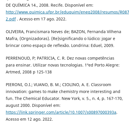
DE QUÍMICA 14., 2008. Recife. Disponível em:
http://www.quimica.ufpr.br/eduquim/eneq2008/resumos/R087
2.pdf
. Acesso em 17 ago. 2022.
OLIVEIRA, Francismara Neves de; BAZON, Fernanda Vilhena
Mafra, (Orgnizadoras). (Re)significando o lúdico: jogar e
brincar como espaço de reflexão. Londrina: Eduel, 2009.
PERRENOUD, P; PATRICIA, C. R. Dez novas competências
para ensinar. Utilizar novas tecnologias. 1ºed Porto Alegre:
Artmed, 2008 p 125-138
PIERONI, O.I.; VUANO, B. M.; CIOLINO, A. E. Classroom
innovation: games to make chemistry more interesting and
fun. The Chemical Educator. New York, v. 5., n. 4, p. 167-170,
august 2000. Disponível em:
https://link.springer.com/article/10.1007/s00897000393a
.
Acesso em 12 ago. 2022.