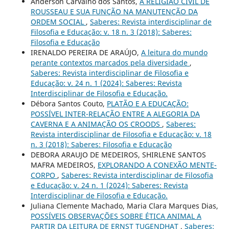
Anderson Carvalho dos Santos,
A RELIGIÃO CIVIL DE
ROUSSEAU E SUA FUNÇÃO NA MANUTENÇÃO DA
ORDEM SOCIAL
,
Saberes: Revista interdisciplinar de
Filosofia e Educação: v. 18 n. 3 (2018): Saberes:
Filosofia e Educação
IRENALDO PEREIRA DE ARAÚJO,
A leitura do mundo
perante contextos marcados pela diversidade
,
Saberes: Revista interdisciplinar de Filosofia e
Educação: v. 24 n. 1 (2024): Saberes: Revista
Interdisciplinar de Filosofia e Educação.
Débora Santos Couto,
PLATÃO E A EDUCAÇÃO:
POSSÍVEL INTER-RELAÇÃO ENTRE A ALEGORIA DA
CAVERNA E A ANIMAÇÃO OS CROODS
,
Saberes:
Revista interdisciplinar de Filosofia e Educação: v. 18
n. 3 (2018): Saberes: Filosofia e Educação
DEBORA ARAUJO DE MEDEIROS, SHIRLENE SANTOS
MAFRA MEDEIROS,
EXPLORANDO A CONEXÃO MENTE-
CORPO
,
Saberes: Revista interdisciplinar de Filosofia
e Educação: v. 24 n. 1 (2024): Saberes: Revista
Interdisciplinar de Filosofia e Educação.
Juliana Clemente Machado, Maria Clara Marques Dias,
POSSÍVEIS OBSERVAÇÕES SOBRE ÉTICA ANIMAL A
PARTIR DA LEITURA DE ERNST TUGENDHAT
,
Saberes: