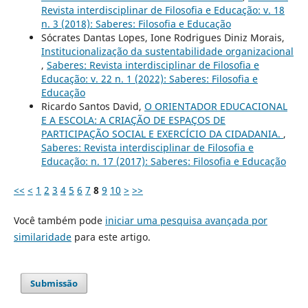
Revista interdisciplinar de Filosofia e Educação: v. 18
n. 3 (2018): Saberes: Filosofia e Educação
Sócrates Dantas Lopes, Ione Rodrigues Diniz Morais,
Institucionalização da sustentabilidade organizacional
,
Saberes: Revista interdisciplinar de Filosofia e
Educação: v. 22 n. 1 (2022): Saberes: Filosofia e
Educação
Ricardo Santos David,
O ORIENTADOR EDUCACIONAL
E A ESCOLA: A CRIAÇÃO DE ESPAÇOS DE
PARTICIPAÇÃO SOCIAL E EXERCÍCIO DA CIDADANIA.
,
Saberes: Revista interdisciplinar de Filosofia e
Educação: n. 17 (2017): Saberes: Filosofia e Educação
<<
<
1
2
3
4
5
6
7
8
9
10
>
>>
Você também pode
iniciar uma pesquisa avançada por
similaridade
para este artigo.
Submissão