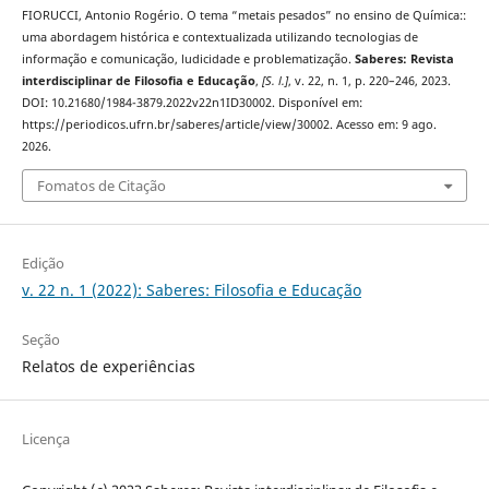
FIORUCCI, Antonio Rogério. O tema “metais pesados” no ensino de Química::
uma abordagem histórica e contextualizada utilizando tecnologias de
informação e comunicação, ludicidade e problematização.
Saberes: Revista
interdisciplinar de Filosofia e Educação
,
[S. l.]
, v. 22, n. 1, p. 220–246, 2023.
DOI: 10.21680/1984-3879.2022v22n1ID30002. Disponível em:
https://periodicos.ufrn.br/saberes/article/view/30002. Acesso em: 9 ago.
2026.
Fomatos de Citação
Edição
v. 22 n. 1 (2022): Saberes: Filosofia e Educação
Seção
Relatos de experiências
Licença