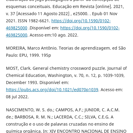
esquemas conceituais. Educação em Revista [online]. 2021,
v. 37 [Acessado 11 Agosto 2022] , e25000. . Epub 01 Nov
2021. ISSN 1982-6621.
https://doi.org/10.1590/0102-
469825000
.Disponível em:
https://doi.org/10.1590/0102-
469825000
. Acesso em:10 ago. 2022.
MOREIRA, Marco Antônio. Teorias de aprendizagem. ed São
Paulo: EPU, 1999. 195p
MOST, Clark. General chemistry crossword puzzle. Journal of
Chemical Education, Washington, v. 70, n. 12, p. 1039-1039,
December 1993. Disponível em:
https://pubs.acs.org/doi/10.1021/ed070p1039
. Acesso em:
08 jul 2022.
NASCIMENTO, W. S. do.; CAMPOS, A.F.; JUNIOR, C. A.C.M.
de.; BARBOSA, R. M. N.; LACERDA, C.C.; SILVA, C.E.G. A
construção e o uso de palavras cruzadas no ensino de
química orgânica. In: XIV ENCONTRO NACIONAL DE ENSINO