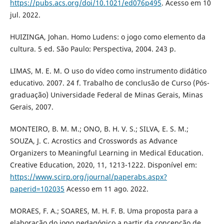
https://pubs.acs.org/doi/10.1021/ed076p495
. Acesso em 10
jul. 2022.
HUIZINGA, Johan. Homo Ludens: o jogo como elemento da
cultura. 5 ed. São Paulo: Perspectiva, 2004. 243 p.
LIMAS, M. E. M. O uso do vídeo como instrumento didático
educativo. 2007. 24 f. Trabalho de conclusão de Curso (Pós-
graduação) Universidade Federal de Minas Gerais, Minas
Gerais, 2007.
MONTEIRO, B. M. M.; ONO, B. H. V. S.; SILVA, E. S. M.;
SOUZA, J. C. Acrostics and Crosswords as Advance
Organizers to Meaningful Learning in Medical Education.
Creative Education, 2020, 11, 1213-1222. Disponível em:
https://www.scirp.org/journal/paperabs.aspx?
paperid=102035
Acesso em 11 ago. 2022.
MORAES, F. A.; SOARES, M. H. F. B. Uma proposta para a
elaboração do jogo pedagógico a partir da concepção de