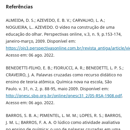
Referências
ALMEIDA, D. S.; AZEVEDO, E. B. V.; CARVALHO, L. A.;
NOGUEIRA, L.. AZEVEDO. O vídeo na construção de uma
educação do olhar. Perspectivas online, v.3, n. 9, p.153-174,
janeiro-março, 2009. Disponível em:
https://ojs3.perspectivasonline.com.br/revista_antiga/article/
Acesso em: 06 ago. 2022.
BENEDETTI-FILHO, E. B.; FIORUCCI, A. R.; BENEDETTI, L. P. S.;
CRAVEIRO, J. A. Palavras cruzadas como recurso didático no
ensino de teoria atômica. Química nova na escola, São
Paulo. v. 31, n. 2, p. 88-95, maio 2009. Disponível em:
http://qnesc.sbq.org.br/online/qnesc31_2/05-RSA-1908.pdf
.
Acesso em: 06 ago. 2022.
BARROS, S. B. A.; PIMENTEL, L. M. M.; LOPES, R. S.; BARROS,
J. M. L.; BARROS, F. A. A. O lúdico como atividade avaliativa
no ensino de química: o uso de palavras cruzadas em uma