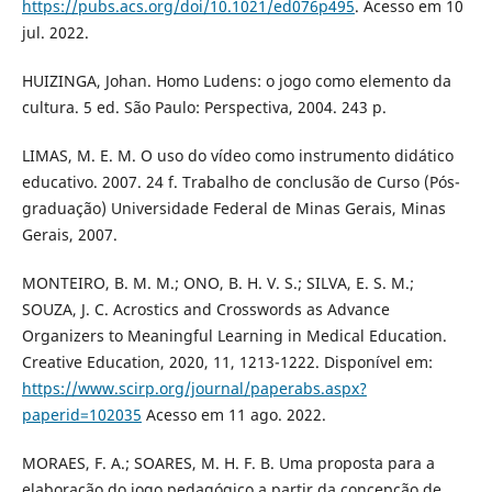
https://pubs.acs.org/doi/10.1021/ed076p495
. Acesso em 10
jul. 2022.
HUIZINGA, Johan. Homo Ludens: o jogo como elemento da
cultura. 5 ed. São Paulo: Perspectiva, 2004. 243 p.
LIMAS, M. E. M. O uso do vídeo como instrumento didático
educativo. 2007. 24 f. Trabalho de conclusão de Curso (Pós-
graduação) Universidade Federal de Minas Gerais, Minas
Gerais, 2007.
MONTEIRO, B. M. M.; ONO, B. H. V. S.; SILVA, E. S. M.;
SOUZA, J. C. Acrostics and Crosswords as Advance
Organizers to Meaningful Learning in Medical Education.
Creative Education, 2020, 11, 1213-1222. Disponível em:
https://www.scirp.org/journal/paperabs.aspx?
paperid=102035
Acesso em 11 ago. 2022.
MORAES, F. A.; SOARES, M. H. F. B. Uma proposta para a
elaboração do jogo pedagógico a partir da concepção de