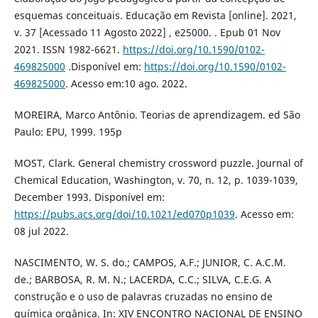
esquemas conceituais. Educação em Revista [online]. 2021,
v. 37 [Acessado 11 Agosto 2022] , e25000. . Epub 01 Nov
2021. ISSN 1982-6621.
https://doi.org/10.1590/0102-
469825000
.Disponível em:
https://doi.org/10.1590/0102-
469825000
. Acesso em:10 ago. 2022.
MOREIRA, Marco Antônio. Teorias de aprendizagem. ed São
Paulo: EPU, 1999. 195p
MOST, Clark. General chemistry crossword puzzle. Journal of
Chemical Education, Washington, v. 70, n. 12, p. 1039-1039,
December 1993. Disponível em:
https://pubs.acs.org/doi/10.1021/ed070p1039
. Acesso em:
08 jul 2022.
NASCIMENTO, W. S. do.; CAMPOS, A.F.; JUNIOR, C. A.C.M.
de.; BARBOSA, R. M. N.; LACERDA, C.C.; SILVA, C.E.G. A
construção e o uso de palavras cruzadas no ensino de
química orgânica. In: XIV ENCONTRO NACIONAL DE ENSINO