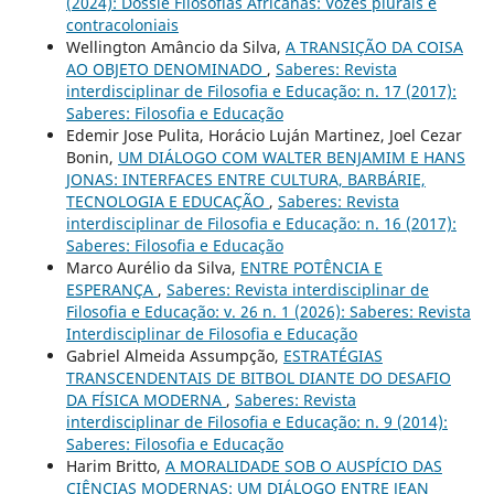
(2024): Dossiê Filosofias Africanas: Vozes plurais e
contracoloniais
Wellington Amâncio da Silva,
A TRANSIÇÃO DA COISA
AO OBJETO DENOMINADO
,
Saberes: Revista
interdisciplinar de Filosofia e Educação: n. 17 (2017):
Saberes: Filosofia e Educação
Edemir Jose Pulita, Horácio Luján Martinez, Joel Cezar
Bonin,
UM DIÁLOGO COM WALTER BENJAMIM E HANS
JONAS: INTERFACES ENTRE CULTURA, BARBÁRIE,
TECNOLOGIA E EDUCAÇÃO
,
Saberes: Revista
interdisciplinar de Filosofia e Educação: n. 16 (2017):
Saberes: Filosofia e Educação
Marco Aurélio da Silva,
ENTRE POTÊNCIA E
ESPERANÇA
,
Saberes: Revista interdisciplinar de
Filosofia e Educação: v. 26 n. 1 (2026): Saberes: Revista
Interdisciplinar de Filosofia e Educação
Gabriel Almeida Assumpção,
ESTRATÉGIAS
TRANSCENDENTAIS DE BITBOL DIANTE DO DESAFIO
DA FÍSICA MODERNA
,
Saberes: Revista
interdisciplinar de Filosofia e Educação: n. 9 (2014):
Saberes: Filosofia e Educação
Harim Britto,
A MORALIDADE SOB O AUSPÍCIO DAS
CIÊNCIAS MODERNAS: UM DIÁLOGO ENTRE JEAN