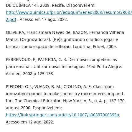
DE QUÍMICA 14., 2008. Recife. Disponível em:
http://www.quimica.ufpr.br/eduquim/eneq2008/resumos/R087
2.pdf
. Acesso em 17 ago. 2022.
OLIVEIRA, Francismara Neves de; BAZON, Fernanda Vilhena
Mafra, (Orgnizadoras). (Re)significando o lúdico: jogar e
brincar como espaço de reflexão. Londrina: Eduel, 2009.
PERRENOUD, P; PATRICIA, C. R. Dez novas competências
para ensinar. Utilizar novas tecnologias. 1ºed Porto Alegre:
Artmed, 2008 p 125-138
PIERONI, O.I.; VUANO, B. M.; CIOLINO, A. E. Classroom
innovation: games to make chemistry more interesting and
fun. The Chemical Educator. New York, v. 5., n. 4, p. 167-170,
august 2000. Disponível em:
https://link.springer.com/article/10.1007/s00897000393a
.
Acesso em 12 ago. 2022.