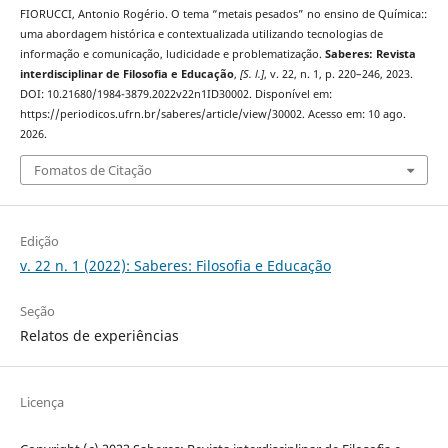
FIORUCCI, Antonio Rogério. O tema “metais pesados” no ensino de Química::
uma abordagem histórica e contextualizada utilizando tecnologias de
informação e comunicação, ludicidade e problematização.
Saberes: Revista
interdisciplinar de Filosofia e Educação
,
[S. l.]
, v. 22, n. 1, p. 220–246, 2023.
DOI: 10.21680/1984-3879.2022v22n1ID30002. Disponível em:
https://periodicos.ufrn.br/saberes/article/view/30002. Acesso em: 10 ago.
2026.
Fomatos de Citação
Edição
v. 22 n. 1 (2022): Saberes: Filosofia e Educação
Seção
Relatos de experiências
Licença