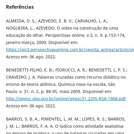
Referências
ALMEIDA, D. S.; AZEVEDO, E. B. V.; CARVALHO, L. A.;
NOGUEIRA, L.. AZEVEDO. O vídeo na construção de uma
educação do olhar. Perspectivas online, v.3, n. 9, p.153-174,
janeiro-março, 2009. Disponível em:
https://ojs3.perspectivasonline.com.br/revista_antiga/article/
Acesso em: 06 ago. 2022.
BENEDETTI-FILHO, E. B.; FIORUCCI, A. R.; BENEDETTI, L. P. S.;
CRAVEIRO, J. A. Palavras cruzadas como recurso didático no
ensino de teoria atômica. Química nova na escola, São
Paulo. v. 31, n. 2, p. 88-95, maio 2009. Disponível em:
http://qnesc.sbq.org.br/online/qnesc31_2/05-RSA-1908.pdf
.
Acesso em: 06 ago. 2022.
BARROS, S. B. A.; PIMENTEL, L. M. M.; LOPES, R. S.; BARROS,
J. M. L.; BARROS, F. A. A. O lúdico como atividade avaliativa
no ensino de química: o uso de palavras cruzadas em uma