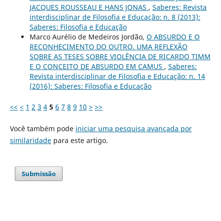
JACQUES ROUSSEAU E HANS JONAS
,
Saberes: Revista
interdisciplinar de Filosofia e Educação: n. 8 (2013):
Saberes: Filosofia e Educação
Marco Aurélio de Medeiros Jordão,
O ABSURDO E O
RECONHECIMENTO DO OUTRO. UMA REFLEXÃO
SOBRE AS TESES SOBRE VIOLÊNCIA DE RICARDO TIMM
E O CONCEITO DE ABSURDO EM CAMUS
,
Saberes:
Revista interdisciplinar de Filosofia e Educação: n. 14
(2016): Saberes: Filosofia e Educação
<<
<
1
2
3
4
5
6
7
8
9
10
>
>>
Você também pode
iniciar uma pesquisa avançada por
similaridade
para este artigo.
Submissão