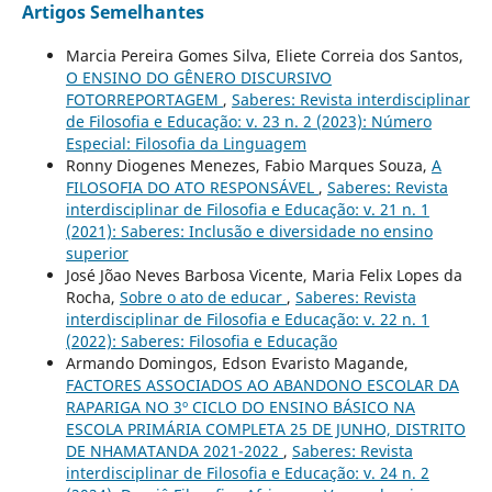
Artigos Semelhantes
Marcia Pereira Gomes Silva, Eliete Correia dos Santos,
O ENSINO DO GÊNERO DISCURSIVO
FOTORREPORTAGEM
,
Saberes: Revista interdisciplinar
de Filosofia e Educação: v. 23 n. 2 (2023): Número
Especial: Filosofia da Linguagem
Ronny Diogenes Menezes, Fabio Marques Souza,
A
FILOSOFIA DO ATO RESPONSÁVEL
,
Saberes: Revista
interdisciplinar de Filosofia e Educação: v. 21 n. 1
(2021): Saberes: Inclusão e diversidade no ensino
superior
José Jõao Neves Barbosa Vicente, Maria Felix Lopes da
Rocha,
Sobre o ato de educar
,
Saberes: Revista
interdisciplinar de Filosofia e Educação: v. 22 n. 1
(2022): Saberes: Filosofia e Educação
Armando Domingos, Edson Evaristo Magande,
FACTORES ASSOCIADOS AO ABANDONO ESCOLAR DA
RAPARIGA NO 3º CICLO DO ENSINO BÁSICO NA
ESCOLA PRIMÁRIA COMPLETA 25 DE JUNHO, DISTRITO
DE NHAMATANDA 2021-2022
,
Saberes: Revista
interdisciplinar de Filosofia e Educação: v. 24 n. 2